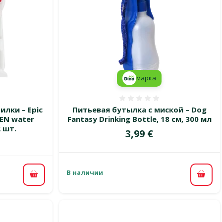
марка
 0%
Оценка 0%
лки – Epic
Питьевая бутылка с миской – Dog
 ZEN water
Fantasy Drinking Bottle, 18 см, 300 мл
2 шт.
Цена
3,99 €
В наличии
В ко
В корзину