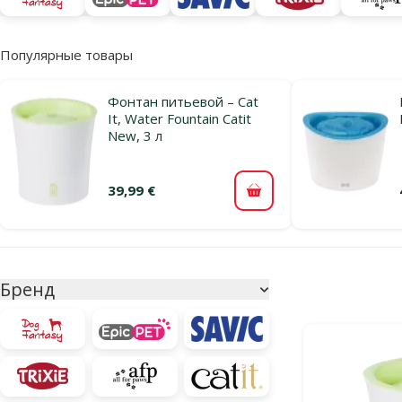
Популярные товары
Фонтан питьевой – Cat
It, Water Fountain Catit
New, 3 л
39,99 €
В корзину
Параметрический фильтр
Выбранные фи
Бренд
Продукты в ка