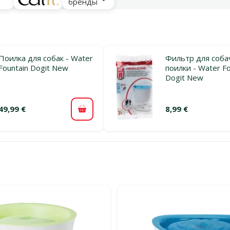
бренды
Поилка для собак - Water
Фильтр для соба
Fountain Dogit New
поилки - Water Fo
Dogit New
49,99 €
8,99 €
В корзину
льтры
тегории Питьевые фонтаны для собак