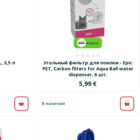
марка
 0%
Оценка 0%
, 3,5 л
Угольный фильтр для поилки - Epic
PET, Carbon filters for Aqua Ball water
цена
dispenser, 6 шт.
Цена
5,99 €
В наличии
В корзину
В ко