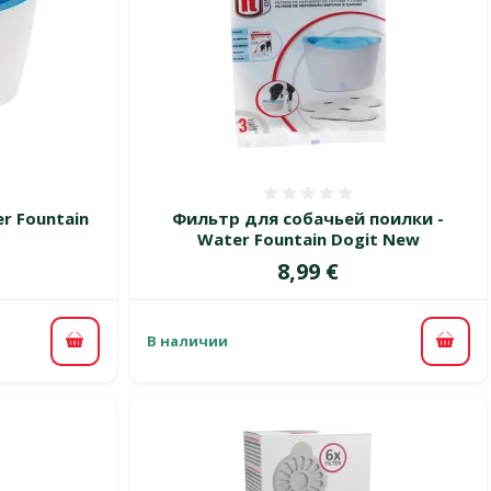
 0%
Оценка 0%
r Fountain
Фильтр для собачьей поилки -
Water Fountain Dogit New
Цена
8,99 €
В наличии
В корзину
В ко