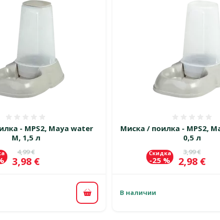
Оценка 0%
Оценка
илка - MPS2, Maya water
Миска / поилка - MPS2, Ma
M, 1,5 л
0,5 л
Исходная цена
Исходная 
4,99 €
3,99 €
ка
Скидка
Цена
Цена
3,98 €
2,98 €
 %
-25 %
В наличии
В корзину