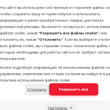
Размер собаки
На сайте мы используем собственные и сторонние файлы coo
Миниатюрная
1
чтобы сохранять вашу историю покупок и использовать
Маленькая
1
информацию о ранее приобретенных товарах для показа
релевантной рекламы. Вы можете согласиться с использова
Средняя
1
файлов cookie, нажав
"Разрешить все файлы cookie"
, или
Большая
1
отклонить их, нажав
"Отклонить"
. Если вы выберете откло
всех файлов cookie, мы сохраним только технические файлы c
Объем
которые необходимы для работы сайта и не требуют соглас
Поилка дл
пользователя.
water d
Более подробную информацию об использовании файлов coo
управлении, изменении или отзыве согласия вы найдете в р
500ml
1500ml
политика использования файлов cookie
.
В наличии
Материал
Бесплатная
Разрешить все
Отклонить
Активированный уголь
3
Металл
1
Настроить