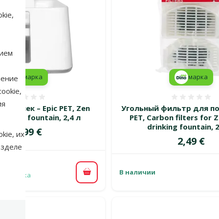
kie,
нием
марка
марка
нение
ookie,
Оценка 0%
Оценка
ия
я кошек – Epic PET, Zen
Угольный фильтр для пои
rinking fountain, 2,4 л
PET, Carbon filters for
drinking fountain, 
Цена
44,99 €
kie, их
Цена
2,49 €
азделе
В наличии
 доставка
В корзину