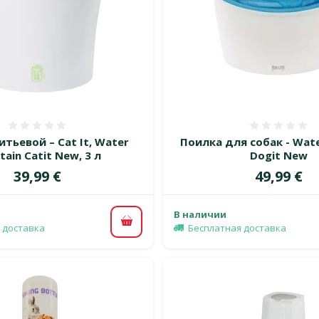
Оценка 0%
Оценка
тьевой – Cat It, Water
Поилка для собак - Wate
tain Catit New, 3 л
Dogit New
Цена
Цена
39,99 €
49,99 €
В наличии
В корзину
 доставка
Бесплатная доставка