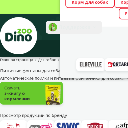
Корм для собак
Ко
Весь месяц Dino
F
Фотоконкурс “GA
Поддержка
Инте
Главная страница
Для собак
Миски и аксессуары
Питьевые фон
Питьевые фонтаны для собак
Автоматические поилки и питьевые фонтанчики для собак.…
Подкатегория
Скачать
э-книгу о
кормлении
Просмотр продукции по бренду