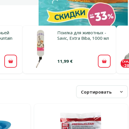
чьей
Поилка для животных -
untain
Savic, Extra Biba, 1000 мл
11,99 €
Ски
В корзину
В корзину
-2
Сортировать