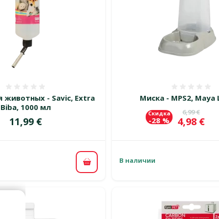
Оценка 0%
Оценка
 животных - Savic, Extra
Миска - MPS2, Maya L
Biba, 1000 мл
Исходная 
6,99 €
Скидка
Цена
Цена
11,99 €
4,98 €
-28 %
В наличии
В корзину