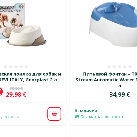
Оценка 0%
Оценка
ская поилка для собак и
Питьевой фонтан – TR
EVI ITALY, Georplast 2 л
Stream Automatic Water D
л
Исходная цена
36,99 €
а
Цена
Цена
29,98 €
34,99 €
%
В наличии
В корзину
 доставка
Бесплатная доставка