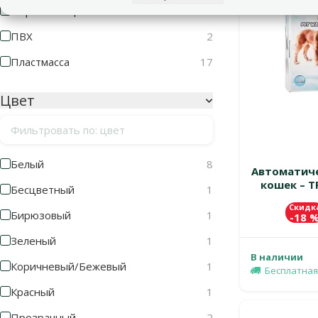
Нержавеющая сталь
1
ПВХ
2
Пластмасса
17
Цвет
Фильтровать по: цвет
Белый
8
Автоматиче
кошек – TR
Бесцветный
1
Скидк
Бирюзовый
1
-18 
Зеленый
1
В наличии
Коричневый/Бежевый
1
Бесплатная
Красный
1
Прозрачный
2