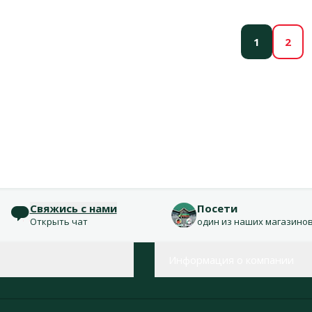
1
2
Свяжись с нами
Посети
Открыть чат
один из наших магазино
Информация о компании