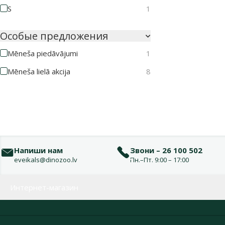
S
1
Особые предложения
Mēneša piedāvājumi
1
Mēneša lielā akcija
8
Напиши нам
Звони – 26 100 502
eveikals@dinozoo.lv
Пн.–Пт. 9:00 – 17:00
Меню в футере
Интернет-магазин