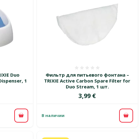
 0%
Оценка 0%
IXIE Duo
Фильтр для питьевого фонтана –
ispenser, 1
TRIXIE Active Carbon Spare Filter for
Duo Stream, 1 шт.
Цена
3,99 €
В наличии
В корзину
В ко