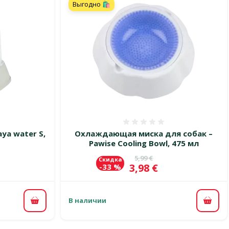
Выгодно 🛍️
 0%
Оценка 0%
ya water S,
Охлаждающая миска для собак –
Pawise Cooling Bowl, 475 мл
цена
Исходная цена
5,99 €
Скидка
Цена
3,98 €
-33 %
В наличии
В корзину
В ко