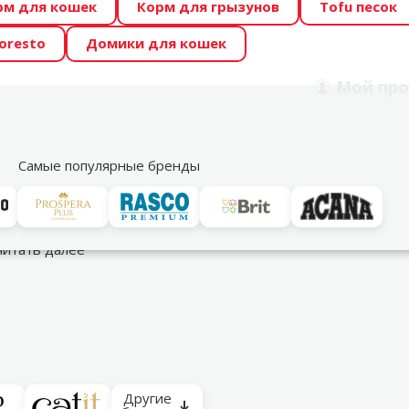
рм для кошек
Корм для грызунов
Tofu песок
 Zoo предлагает отличные цены на ТОП-овые корма! 🍖
oresto
Домики для кошек
DA ŪSAIŅI”! Возможно Твой питомец станет звездой 20
Мой
про
Поиск
рнет-магазин
Акции
Магазины
Услуги
Со
39
Самые популярные бренды
таны для собак
читать далее
Другие