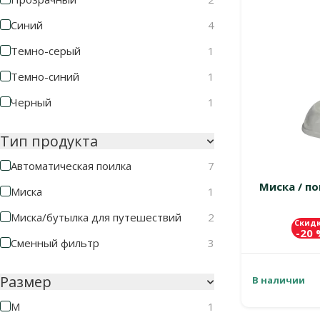
Синий
4
Темно-серый
1
Темно-синий
1
Черный
1
Тип продукта
Автоматическая поилка
7
Миска / по
Миска
1
Миска/бутылка для путешествий
2
Скид
-20
Сменный фильтр
3
Размер
В наличии
M
1