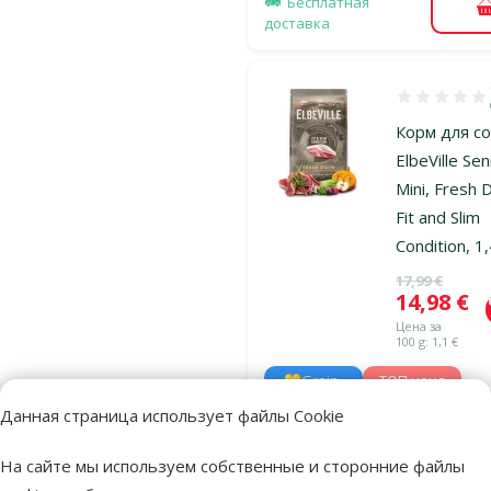
Бесплатная
доставка
Оценка 100%
Корм для со
ElbeVille Sen
Mini, Fresh 
Fit and Slim
Condition, 1,
Исходная ц
17,99 €
Цена
14,98 €
Цена за
100 g: 1,1 €
💛Grain-
TOП цена
free
💚
Данная страница использует файлы Cookie
марка
На сайте мы используем собственные и сторонние файлы