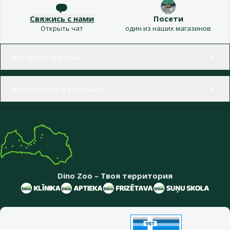
Свяжись с нами
Посети
Открыть чат
один из наших магазинов
Меню в футере
Интернет-магазин
Информация о компании
Dino Zoo – Твоя территория