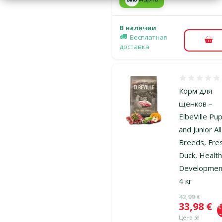
В наличии
Бесплатная
В к
доставка
Оценка 0%
Корм для
щенков –
ElbeVille Pu
and Junior All
Breeds, Fre
Duck, Healt
Developmen
4 кг
Исходная ц
42,99 €
Цена
33,98 €
Цена за