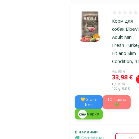
Оценка 0%
Корм для
собак ElbeVi
Adult Mini,
Fresh Turke
Fit and Slim
Condition, 4 
Исходная ц
42,99 €
Цена
33,98 €
Цена за
100 g: 0,8 €
💛Grain-
TOП цена
free
💚
марка
В наличии
Бесплатная