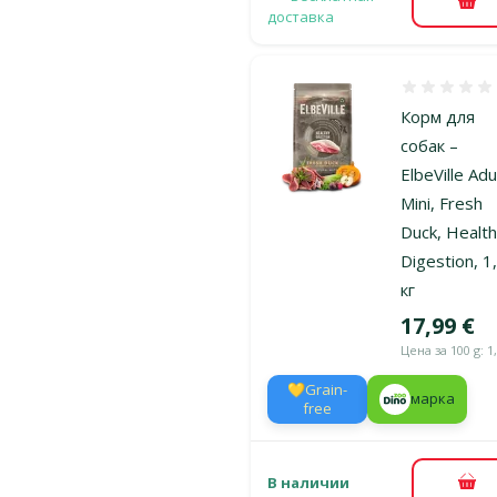
В к
доставка
Оценка 0%
Корм для
собак –
ElbeVille Adu
Mini, Fresh
Duck, Healt
Digestion, 1
кг
Цена
17,99 €
Цена за 100 g: 1
💛Grain-
марка
free
В наличии
В к