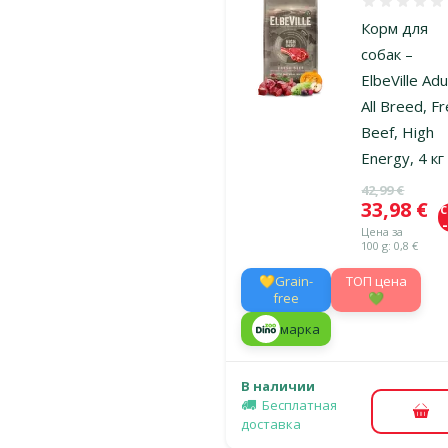
Оценка 0%
Корм для
собак –
ElbeVille Adu
All Breed, F
Beef, High
Energy, 4 кг
Исходная ц
42,99 €
Цена
33,98 €
Цена за
100 g: 0,8 €
💛Grain-
TOП цена
free
💚
марка
В наличии
Бесплатная
В к
доставка