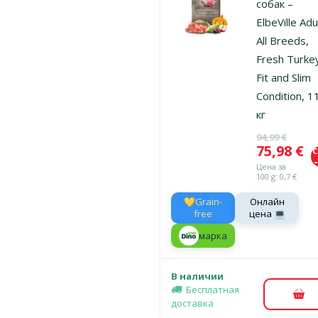
собак –
ElbeVille Adu
All Breeds,
Fresh Turke
Fit and Slim
Condition, 1
кг
Исходная ц
94,99 €
Цена
75,98 €
Цена за
100 g: 0,7 €
💛Grain-
Онлайн
free
цена 💻
марка
В наличии
Бесплатная
В к
доставка