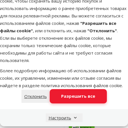
cookie, чтобы сохранять вашу историю покупок и
В наличии
использовать информацию о ранее приобретенных товарах
для показа релевантной рекламы. Вы можете согласиться с
использованием файлов cookie, нажав
"Разрешить все
Оценка 0%
файлы cookie"
, или отклонить их, нажав
"Отклонить"
.
Корм для
Если вы выберете отклонение всех файлов cookie, мы
собак –
сохраним только технические файлы cookie, которые
ElbeVille Sen
необходимы для работы сайта и не требуют согласия
Mini, Fresh
пользователя.
Duck, Fit an
Более подробную информацию об использовании файлов
Slim Conditio
cookie, их управлении, изменении или отзыве согласия вы
4 кг
найдете в разделе
политика использования файлов cookie
.
Исходная ц
42,99 €
Цена
33,98 €
Разрешить все
Отклонить
Цена за
100 g: 0,8 €
💛Grain-
TOП цена
Настроить
free
💚
марка