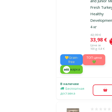
and Junior Mi
Fresh Turke
Healthy
Developmen
4 кг
Исходная ц
42,99 €
Цена
33,98 €
Цена за
100 g: 0,8 €
💛Grain-
TOП цена
free
💚
марка
В наличии
Бесплатная
В к
доставка
Оценка 0%