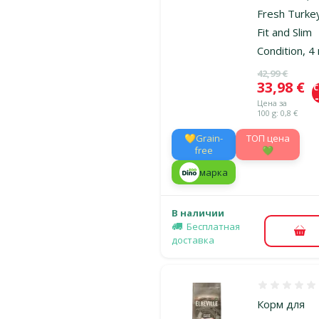
Fresh Turke
Fit and Slim
Condition, 4 
Исходная ц
42,99 €
Цена
33,98 €
Цена за
100 g: 0,8 €
💛Grain-
TOП цена
free
💚
марка
В наличии
Бесплатная
В к
доставка
Оценка 0%
Корм для