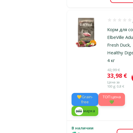
Оценка 100%
Корм для со
ElbeVille Adu
Fresh Duck,
Healthy Dige
4 кг
Исходная ц
42,99 €
Цена
33,98 €
Цена за
100 g: 0,8 €
💛Grain-
TOП цена
free
💚
марка
В наличии