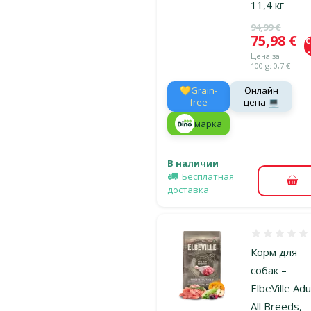
11,4 кг
Исходная ц
94,99 €
Цена
75,98 €
Цена за
100 g: 0,7 €
💛Grain-
Онлайн
free
цена 💻
марка
В наличии
Бесплатная
В к
доставка
Оценка 0%
Корм для
собак –
ElbeVille Adu
All Breeds,