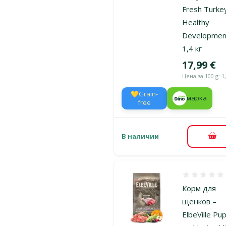
Fresh Turke
Healthy
Developmen
1,4 кг
Цена
17,99 €
Цена за 100 g: 1
💛Grain-
марка
free
В наличии
В к
Оценка 0%
Корм для
щенков –
ElbeVille Pu