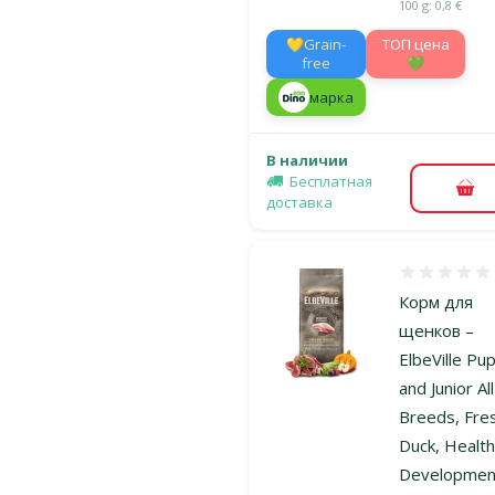
100 g: 0,8 €
💛Grain-
TOП цена
free
💚
марка
В наличии
Бесплатная
В к
доставка
Оценка 0%
Корм для
щенков –
ElbeVille Pu
and Junior All
Breeds, Fre
Duck, Healt
Developmen