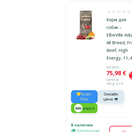
Оценка 0%
Корм для
собак –
ElbeVille Adu
All Breed, F
Beef, High
Energy, 11,4
Исходная ц
94,99 €
Цена
75,98 €
Цена за
100 g: 0,7 €
💛Grain-
Онлайн
free
цена 💻
марка
В наличии
Бесплатная