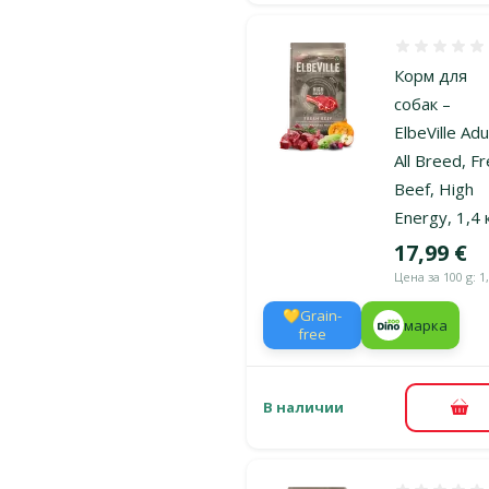
Оценка 0%
Корм для
собак –
ElbeVille Adu
All Breed, F
Beef, High
Energy, 1,4 
Цена
17,99 €
Цена за 100 g: 1
💛Grain-
марка
free
В наличии
В к