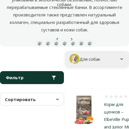
собаки.
перерабатываемые стеклянные банки. В ассортименте
производителя также представлен натуральный
коллаген, специально разработанный для здоровья
суставов и кожи собак.
Предыдущая страница
Следующая страница
Перейти на страницу 1
Перейти на страницу 2
Перейти на страницу 3
Перейти на страницу 4
Перейти на страницу 5
Параметрический фильтр
Выбранные фильтры
Фирменная продукция Elbeville
Подкатегория
Для собак
Фильтр
Оценка 0%
Сортировать
Корм для
щенков –
ElbeVille Pu
and Junior Mi