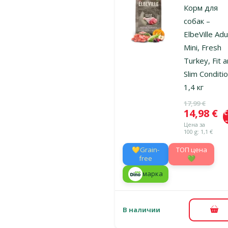
Корм для
собак –
ElbeVille Adu
Mini, Fresh
Turkey, Fit 
Slim Conditio
1,4 кг
Исходная ц
17,99 €
Цена
14,98 €
Цена за
100 g: 1,1 €
💛Grain-
TOП цена
free
💚
марка
В наличии
В к