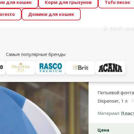
рм для кошек
Корм для грызунов
Tofu песок
 Zoo предлагает отличные цены на ТОП-овые корма! 🍖
oresto
Домики для кошек
DA ŪSAIŅI”! Возможно Твой питомец станет звездой 20
Мой
про
Поиск
рнет-магазин
Акции
Магазины
Услуги
Со
39
Самые популярные бренды
ы и миски для кормления
ПИТЬЕВОЙ ФОНТАН TRIXIE DUO STREAM A
Питьевой фонтан
Dispenser, 1 л
Материал:
Плас
Цена