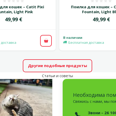
Оценка 0%
Оценка
для кошек – Catit Pixi
Поилка для кошек – Ca
untain, Light Pink
Fountain, Light B
Цена
Цена
49,99 €
49,99 €
В наличии
 доставка
Бесплатная доставка
В корзину
Другие подобные продукты
Статьи и советы
Необходима по
Свяжись с нами, мы п
Звони – 26 10