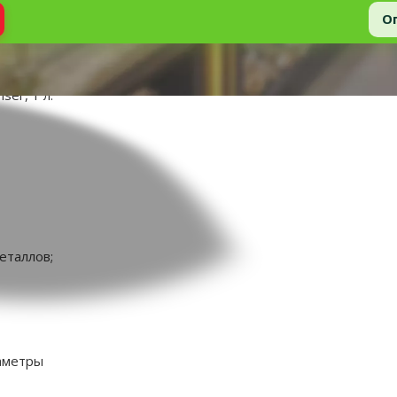
О
er, 1 л.
еталлов;
аметры