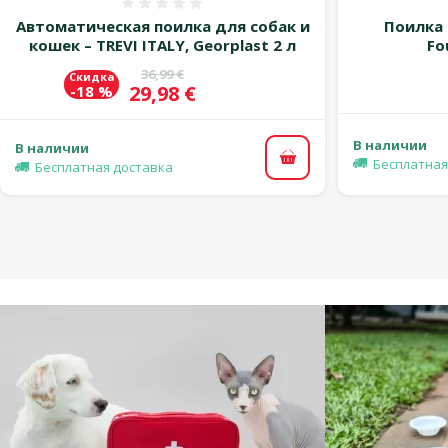
Оценка 0%
Автоматическая поилка для собак и
Поилка 
кошек – TREVI ITALY, Georplast 2 л
Fo
Исходная цена
36,99 €
Скидка
Цена
29,98 €
-18 %
В наличии
В наличии
Бесплатная
В корзину
Бесплатная доставка