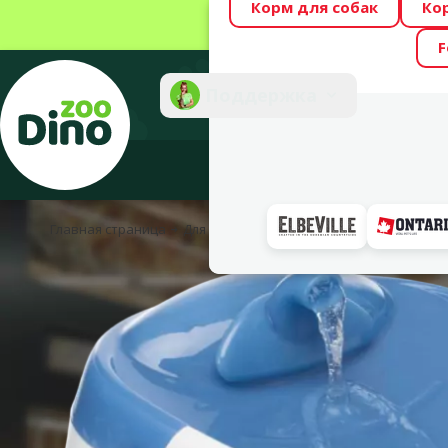
Корм для собак
Ко
Весь месяц Dino
F
Фотоконкурс “GA
Поддержка
Инте
Главная страница
Для грызунов
Для хорьков
Аксессуар