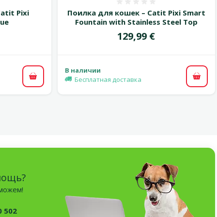
 0%
Оценка 0%
tit Pixi
Поилка для кошек – Catit Pixi Smart
lue
Fountain with Stainless Steel Top
Цена
129,99 €
В наличии
Бесплатная доставка
В корзину
В ко
мощь?
оможем!
0 502