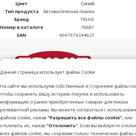
Цвет
Синий
Тип продукта
Автоматическая поилка
Бренд
TRIXIE
Номер в каталоге
76681
EAN
4047974244623
Данная страница использует файлы Cookie
TRIXIE – лидер в индустрии зоотоваров уже более 50
Широкий и разнообразный ассортимент товаров для
Забота о благополучии и комфорте домашних животн
На сайте мы используем собственные и сторонние файлы coo
чтобы сохранять вашу историю покупок и использовать
TRIXIE – один из ведущих брендов зоосегмента в Е
В ассортименте бренда представлено более 6 500 на
TRIXIE заботится и об эмоциональном благополучии 
информацию о ранее приобретенных товарах для показа
и разнообразный ассортимент продукции для собак, к
собак, кошек, птиц, грызунов, рептилий и обитателей
продукцию, которая способствует формированию пол
релевантной рекламы. Вы можете согласиться с использова
рептилий и других домашних животных.
Всё необходимое – от лакомств, мисок, игрушек, лежа
снижает стресс и укрепляет связь между животным и 
файлов cookie, нажав
"Разрешить все файлы cookie"
, или
Более чем 50-летний опыт позволяет TRIXIE успешно 
уходу, аксессуаров для путешествий и тренировочног
Миссия компании – сделать совместную жизнь питомц
отклонить их, нажав
"Отклонить"
. Если вы выберете откло
и функциональность, обеспечивая комфорт, безопасн
TRIXIE ориентирован на продуманные продукты и оп
приятной, удобной и гармоничной, независимо от вид
всех файлов cookie, мы сохраним только технические файлы c
Компания с немецкими корнями стала настоящим лиде
бренд предлагает оптимальное соотношение цены и 
Каждый продукт разрабатывается с учётом здоровья,