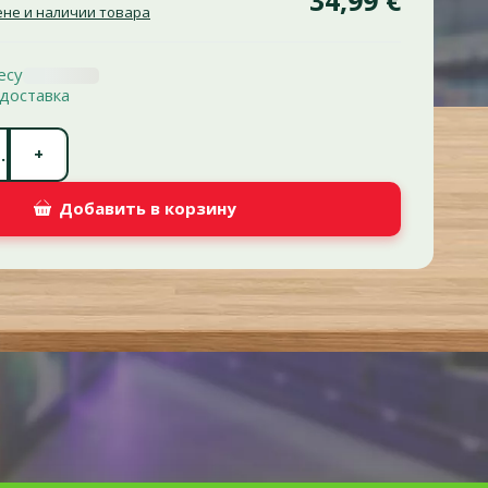
не и наличии товара
есу
доставка
Количество штук *
+
.
Добавить в корзину