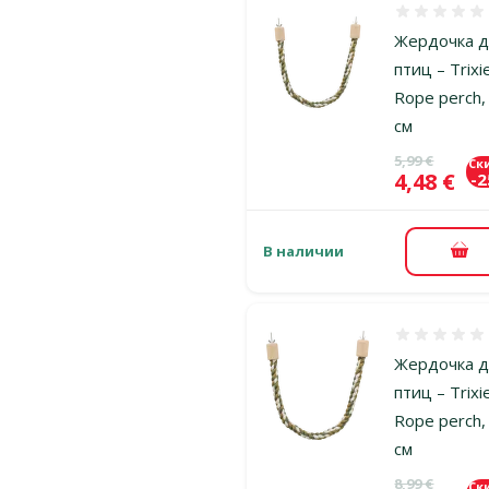
Оценка 0%
Жердочка д
птиц – Trixi
Rope perch,
см
Исходная ц
5,99 €
Ск
Цена
4,48 €
-
В наличии
В к
Оценка 0%
Жердочка д
птиц – Trixi
Rope perch,
см
Исходная ц
8,99 €
Ск