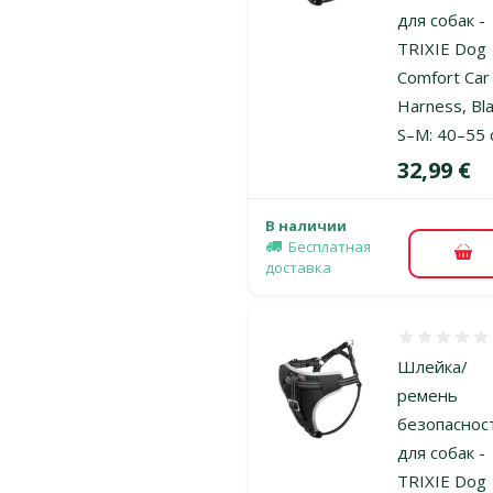
для собак -
TRIXIE Dog
Comfort Car
Harness, Bla
S–M: 40–55 
Цена
32,99 €
В наличии
Бесплатная
В к
доставка
Оценка 0%
Шлейка/
ремень
безопаснос
для собак -
TRIXIE Dog