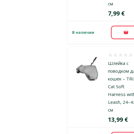
см
Цена
7,99 €
В наличии
В к
Оценка 0%
Шлейка с
поводком д
кошек – TRI
Cat Soft
Harness wit
Leash, 24–4
см
Цена
13,99 €