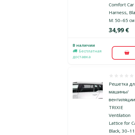
Comfort Car
Harness, Bla
M: 50–65 cм
Цена
34,99 €
В наличии
Бесплатная
В к
доставка
Оценка 0%
Решетка дл
машины/
вентиляции
TRIXIE
Ventilation
Lattice for C
Black, 30–1