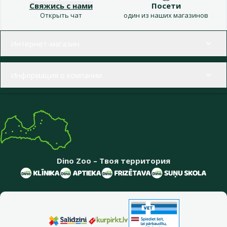
Свяжись с нами
Посети
Открыть чат
один из наших магазинов
Меню в футере
Интернет-магазин
Информация о компании
Dino Zoo – Твоя территория