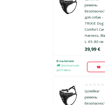
ремень
безопаснос
для собак -
TRIXIE Dog
Comfort Car
Harness, Bla
L: 65–80 cм
Цена
39,99 €
В наличии
Бесплатная
В к
доставка
Оценка 0%
Шлейка/
ремень
безопаснос