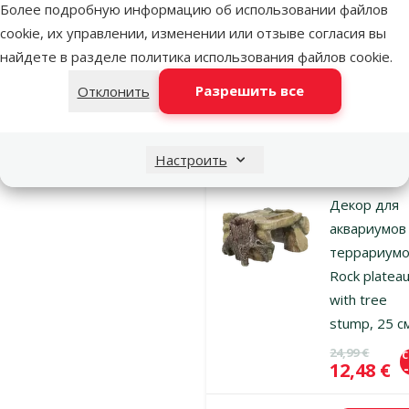
Более подробную информацию об использовании файлов
Пещера, 15
cookie, их управлении, изменении или отзыве согласия вы
Цена
8,99 €
найдете в разделе
политика использования файлов cookie
.
Разрешить все
Отклонить
В наличии
В к
Настроить
Оценка 0%
Декор для
аквариумов
террариумо
Rock platea
with tree
stump, 25 с
Исходная ц
24,99 €
Цена
12,48 €