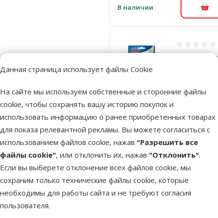
В наличии
В к
Оценка 0%
Лакомство 
Данная страница использует файлы Cookie
кошек - TRI
PREMIO Cat
На сайте мы используем собственные и сторонние файлы
Chicken Bite
cookie, чтобы сохранять вашу историю покупок и
50 г
использовать информацию о ранее приобретенных товарах
Цена
2,49 €
для показа релевантной рекламы. Вы можете согласиться с
использованием файлов cookie, нажав
"Разрешить все
файлы cookie"
, или отклонить их, нажав
"Отклонить"
.
В наличии
В к
Если вы выберете отклонение всех файлов cookie, мы
сохраним только технические файлы cookie, которые
необходимы для работы сайта и не требуют согласия
Оценка 0%
Декор для
пользователя.
аквариумов 