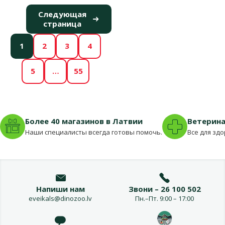
Следующая
страница
1
2
3
4
5
…
55
Более 40 магазинов в Латвии
Ветерина
Наши специалисты всегда готовы помочь.
Все для зд
Напиши нам
Звони – 26 100 502
eveikals@dinozoo.lv
Пн.–Пт. 9:00 – 17:00