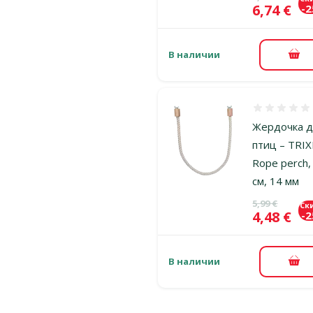
Цена
6,74 €
-
В наличии
В к
Оценка 0%
Жердочка д
птиц – TRIX
Rope perch,
см, 14 мм
Исходная ц
5,99 €
Ск
Цена
4,48 €
-
В наличии
В к