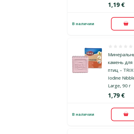
Цена
1,19 €
В наличии
В к
Оценка 0%
Минеральн
камень для
птиц – TRIX
Iodine Nibbl
Large, 90 г
Цена
1,79 €
В наличии
В к