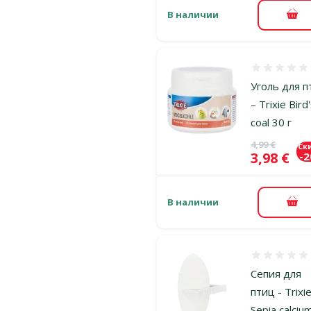
В наличии
В к
Оценка 0%
Уголь для п
– Trixie Bird
coal 30 г
Исходная ц
4,99 €
Ск
Цена
3,98 €
-
В наличии
В к
Оценка 0%
Сепия для
птиц - Trixie
Sepia calciu