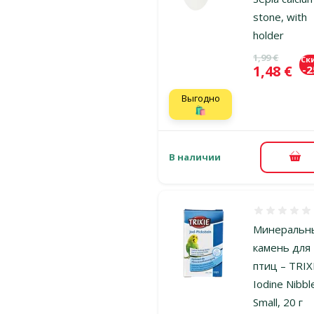
stone, with
holder
Исходная ц
1,99 €
Ск
Цена
1,48 €
-
Выгодно
🛍️
В наличии
В к
Оценка 0%
Минеральн
камень для
птиц – TRIX
Iodine Nibbl
Small, 20 г