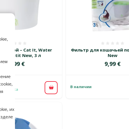
kie,
Оценка 0%
Оценка
тьевой – Cat It, Water
Фильтр для кошачьей по
tain Catit New, 3 л
New
нием
Цена
Цена
39,99 €
9,99 €
нение
ookie,
В наличии
 доставка
В корзину
ия
kie, их
азделе