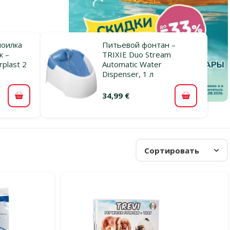
поилка
Питьевой фонтан –
к –
TRIXIE Duo Stream
rplast 2
Automatic Water
Dispenser, 1 л
34,99 €
В корзину
В корзину
Сортировать