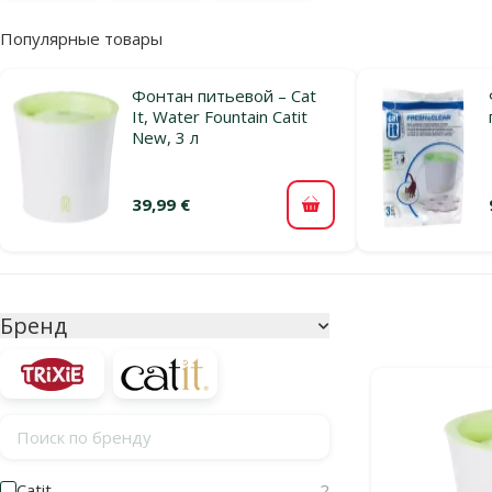
Популярные товары
Фонтан питьевой – Cat
It, Water Fountain Catit
New, 3 л
39,99 €
В корзину
Параметрический фильтр
Выбранные фи
Бренд
Продукты в ка
Поиск по бренду
Catit
2