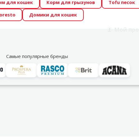
рм для кошек
Корм для грызунов
Tofu песок
 Zoo предлагает отличные цены на ТОП-овые корма! 🍖
oresto
Домики для кошек
DA ŪSAIŅI”! Возможно Твой питомец станет звездой 20
Мой
про
Поиск
рнет-магазин
Акции
Магазины
Услуги
Со
39
Самые популярные бренды
ки для кормления