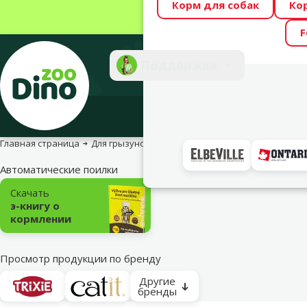
Корм для собак
Ко
Весь месяц Dino
F
Фотоконкурс “GA
Поддержка
Инте
Главная страница
Для грызунов
Для хорьков
Аксессуары и мис
Автоматические поилки
Подкатегория
Скачать
э-книгу о
кормлении
Просмотр продукции по бренду
Другие
бренды