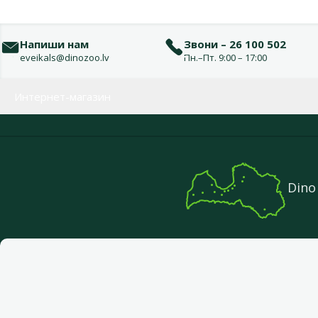
Напиши нам
Звони – 26 100 502
eveikals@dinozoo.lv
Пн.–Пт. 9:00 – 17:00
Меню в футере
Интернет-магазин
Dino