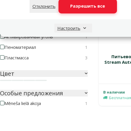
Оценка 20%
Разрешить все
Отклонить
0
Материал
Настроить
Активированный уголь
1
Пеноматериал
1
Питьево
Пластмасса
3
Stream Auto
Цвет
Зеленый
Синий
Темно-серый
Черный
Особые предложения
В наличии
Бесплатная
Mēneša lielā akcija
1