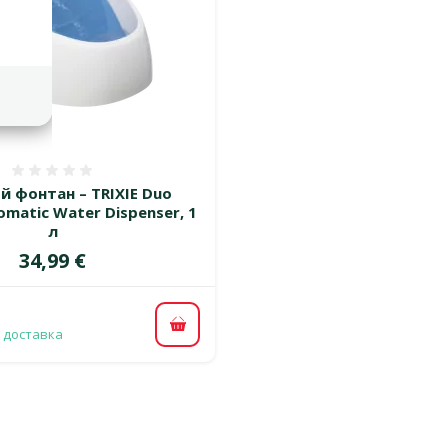
Оценка 0%
й фонтан – TRIXIE Duo
matic Water Dispenser, 1
л
Цена
34,99 €
В корзину
 доставка