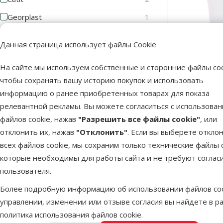
Georplast
1
TRIXIE
1
Данная страница использует файлы Cookie
Цена
На сайте мы используем собственные и сторонние файлы coo
чтобы сохранять вашу историю покупок и использовать
Фонтан пи
информацию о ранее приобретенных товарах для показа
Foun
релевантной рекламы. Вы можете согласиться с использова
9 €
40 €
файлов cookie, нажав
"Разрешить все файлы cookie"
, или
отклонить их, нажав
"Отклонить"
. Если вы выберете откло
Оценка
всех файлов cookie, мы сохраним только технические файлы c
В наличии
Бесплатная
которые необходимы для работы сайта и не требуют соглас
Оценка 100%
0
пользователя.
Оценка 80%
0
Более подробную информацию об использовании файлов coo
Оценка 60%
0
управлении, изменении или отзыве согласия вы найдете в р
политика использования файлов cookie
.
Оценка 40%
0