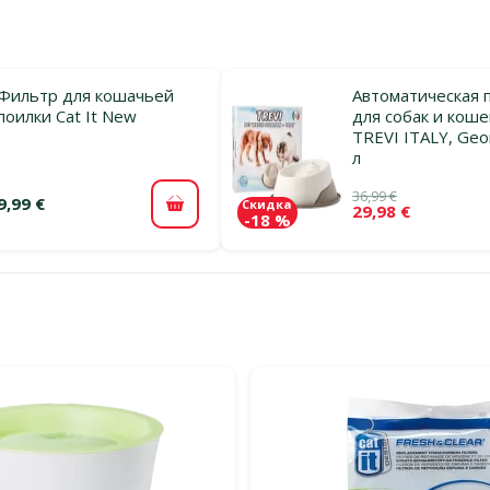
Фильтр для кошачьей
Автоматическая 
поилки Cat It New
для собак и коше
TREVI ITALY, Geo
л
36,99 €
9,99 €
Скидка
29,98 €
В корзину
-18 %
льтры
тегории Автоматические поилки