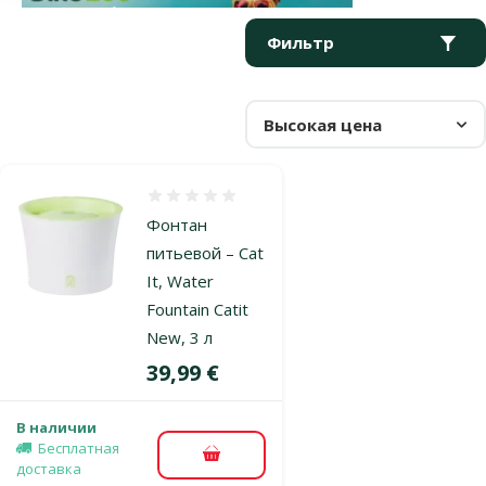
Параметрический фильтр
Выбранные фильтры
Продукты в категории Автоматические поилки
Фильтр
Высокая цена
Оценка 0%
Фонтан
питьевой – Cat
It, Water
Fountain Catit
New, 3 л
Цена
39,99 €
В наличии
Бесплатная
В корзину
доставка