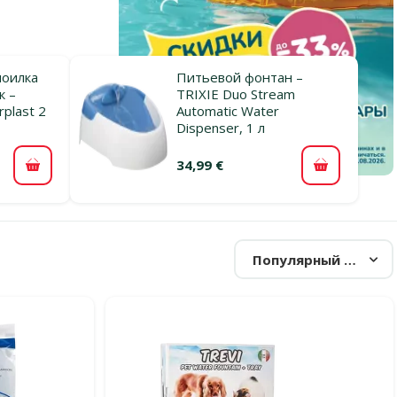
поилка
Питьевой фонтан –
к –
TRIXIE Duo Stream
rplast 2
Automatic Water
Dispenser, 1 л
34,99 €
В корзину
В корзину
Популярный товар