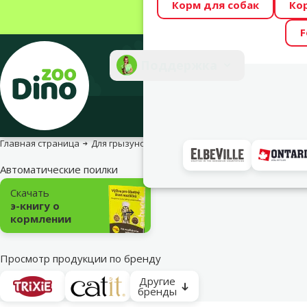
Корм для собак
Ко
Весь месяц Dino
F
Фотоконкурс “GA
Поддержка
Инте
Главная страница
Для грызунов
Для хорьков
Аксессуары и мис
Автоматические поилки
Подкатегория
Скачать
э-книгу о
кормлении
Просмотр продукции по бренду
Другие
бренды