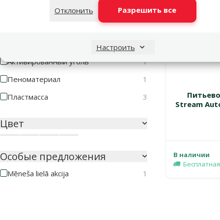
Оценка 20%
Разрешить все
Отклонить
0
Материал
Настроить
Активированный уголь
1
Пеноматериал
1
Питьево
Пластмасса
3
Stream Auto
Цвет
Зеленый
Синий
Темно-серый
Черный
Особые предложения
В наличии
Бесплатная
Mēneša lielā akcija
1