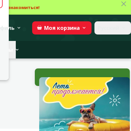
Зак
→
Ознакомиться!
27
→
Участвовать
superzoo.ch
филь
Русский
Моя
корзина
веты
Текущие события