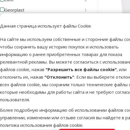
Georplast
1
TRIXIE
1
Данная страница использует файлы Cookie
Цена
На сайте мы используем собственные и сторонние файлы coo
чтобы сохранять вашу историю покупок и использовать
Фонтан пи
информацию о ранее приобретенных товарах для показа
Foun
релевантной рекламы. Вы можете согласиться с использова
9 €
40 €
файлов cookie, нажав
"Разрешить все файлы cookie"
, или
отклонить их, нажав
"Отклонить"
. Если вы выберете откло
Оценка
всех файлов cookie, мы сохраним только технические файлы c
В наличии
Бесплатная
которые необходимы для работы сайта и не требуют соглас
Оценка 100%
0
пользователя.
Оценка 80%
0
Более подробную информацию об использовании файлов coo
Оценка 60%
0
управлении, изменении или отзыве согласия вы найдете в р
политика использования файлов cookie
.
Оценка 40%
0