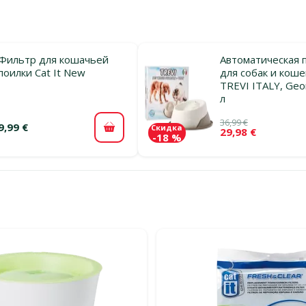
Фильтр для кошачьей
Автоматическая 
поилки Cat It New
для собак и коше
TREVI ITALY, Geo
л
36,99 €
9,99 €
Скидка
29,98 €
В корзину
-18 %
льтры
тегории Автоматические поилки