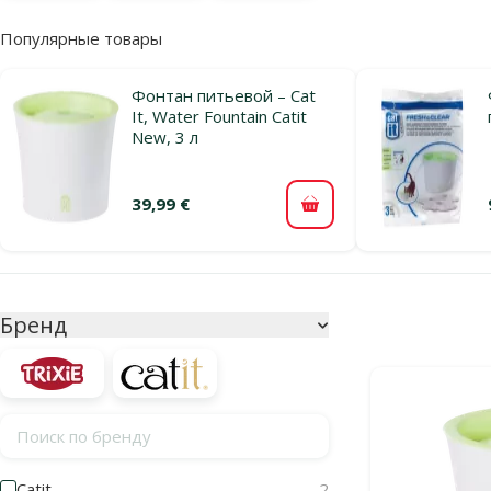
Популярные товары
Фонтан питьевой – Cat
It, Water Fountain Catit
New, 3 л
39,99 €
В корзину
Параметрический фильтр
Выбранные фи
Бренд
Продукты в ка
Поиск по бренду
Catit
2