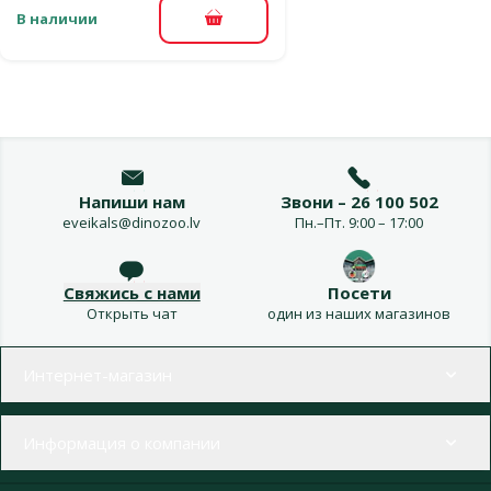
В наличии
В корзину
Напиши нам
Звони – 26 100 502
eveikals@dinozoo.lv
Пн.–Пт. 9:00 – 17:00
Свяжись с нами
Посети
Открыть чат
один из наших магазинов
Меню в футере
Интернет-магазин
Информация о компании