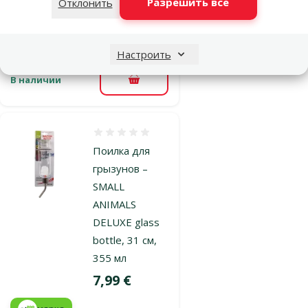
Цена
2,99 €
Разрешить все
Отклонить
марка
Настроить
В наличии
В корзину
Оценка 0%
Поилка для
грызунов –
SMALL
ANIMALS
DELUXE glass
bottle, 31 см,
355 мл
Цена
7,99 €