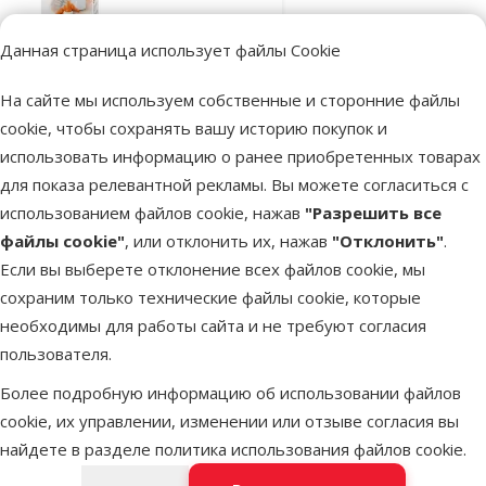
животных –
Beaphar Lactol
Данная страница использует файлы Cookie
Цена
12,99 €
На сайте мы используем собственные и сторонние файлы
марка
cookie, чтобы сохранять вашу историю покупок и
использовать информацию о ранее приобретенных товарах
для показа релевантной рекламы. Вы можете согласиться с
В наличии
В корзину
использованием файлов cookie, нажав
"Разрешить все
файлы cookie"
, или отклонить их, нажав
"Отклонить"
.
Если вы выберете отклонение всех файлов cookie, мы
Оценка 0%
сохраним только технические файлы cookie, которые
Миска для
необходимы для работы сайта и не требуют согласия
кошек – MAGIC
пользователя.
CAT, Ceramic
Более подробную информацию об использовании файлов
Bowl, Round,
cookie, их управлении, изменении или отзыве согласия вы
White/Blue,
найдете в разделе
политика использования файлов cookie
.
10,5 см