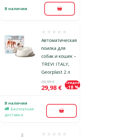
В наличии
В корзину
Оценка 0%
Автоматическая
поилка для
собак и кошек –
TREVI ITALY,
Georplast 2 л
Исходная цена
36,99 €
Скидка
Цена
29,98 €
-18 %
В наличии
Бесплатная
В корзину
доставка
Оценка 0%