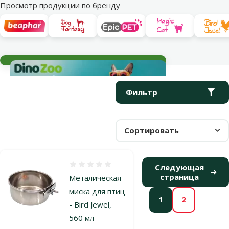
Просмотр продукции по бренду
Текущие события
Параметрический фильтр
Выбранные фильтры
Продукты в категории Аксессуары и миски для кормления хо
Фильтр
Сортировать
Оценка 0%
Следующая
страница
Металическая
миска для птиц
1
2
- Bird Jewel,
560 мл