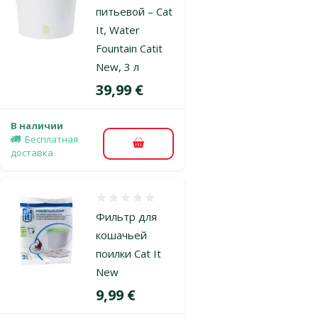
питьевой – Cat
It, Water
Fountain Catit
New, 3 л
Цена
39,99 €
В наличии
Бесплатная
В корзину
доставка
Оценка 0%
Фильтр для
кошачьей
поилки Cat It
New
Цена
9,99 €