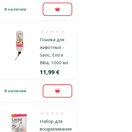
В наличии
В корзину
Оценка 0%
Поилка для
животных -
Savic, Extra
Biba, 1000 мл
Цена
11,99 €
В наличии
В корзину
Оценка 0%
Набор для
вскармливания