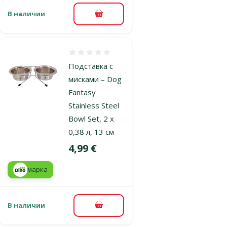
В наличии
В корзину
Оценка 0%
Подставка с
мисками – Dog
Fantasy
Stainless Steel
Bowl Set, 2 x
0,38 л, 13 см
Цена
4,99 €
марка
В наличии
В корзину