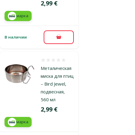
Цена
2,99 €
марка
В наличии
В корзину
Оценка 0%
Металическая
миска для птиц
– Bird Jewel,
подвесная,
560 мл
Цена
2,99 €
марка