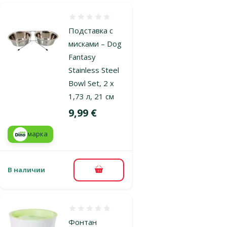
Оценка 0%
Подставка с
мисками – Dog
Fantasy
Stainless Steel
Bowl Set, 2 x
1,73 л, 21 см
Цена
9,99 €
марка
В наличии
В корзину
Оценка 0%
Фонтан