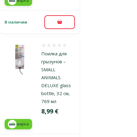
марка
В наличии
В корзину
Оценка 0%
Поилка для
грызунов –
SMALL
ANIMALS
DELUXE glass
bottle, 32 см,
769 мл
Цена
8,99 €
марка