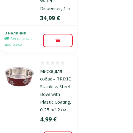
Water
Dispenser, 1 л
Цена
34,99 €
В наличии
Бесплатная
В корзину
доставка
Оценка 0%
Миска для
собак – TRIXIE
Stainless Steel
Bowl with
Plastic Coating,
0,25 л/12 см
Цена
4,99 €