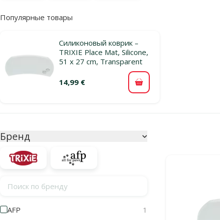
Популярные товары
Силиконовый коврик –
TRIXIE Place Mat, Silicone,
51 x 27 cm, Transparent
14,99 €
В корзину
Параметрический фильтр
Выбранные фи
Бренд
Продукты в кат
Поиск по бренду
AFP
1