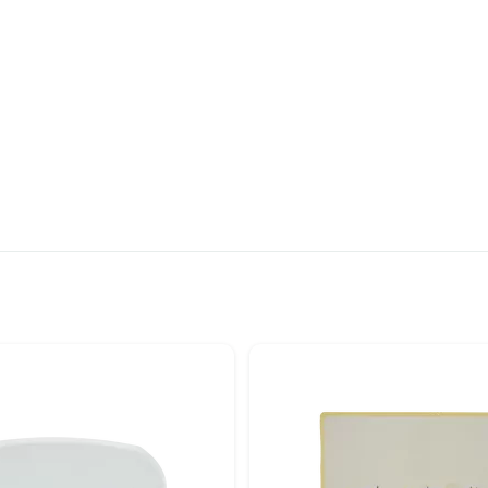
льтры
егории Коврики под миски для собак