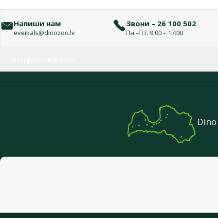
Напиши нам
Звони – 26 100 502
eveikals@dinozoo.lv
Пн.–Пт. 9:00 – 17:00
Меню в футере
Интернет-магазин
Dino