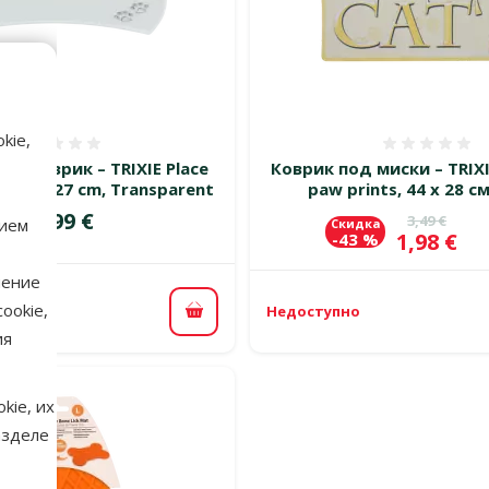
kie,
Оценка 0%
Оценка
й коврик – TRIXIE Place
Коврик под миски – TRIXI
ne, 51 x 27 cm, Transparent
paw prints, 44 x 28 см
Цена
14,99 €
Исходная 
3,49 €
нием
Скидка
Цена
1,98 €
-43 %
нение
ookie,
Недоступно
В корзину
ия
kie, их
азделе