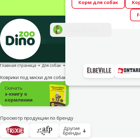
Корм для собак
Ко
Весь месяц Dino
F
Фотоконкурс “GA
Поддержка
Инте
Главная страница
Для собак
Миски и аксессуары
Коврики под 
Коврики под миски для собак
Подкатегория
Скачать
э-книгу о
кормлении
Просмотр продукции по бренду
Другие
бренды