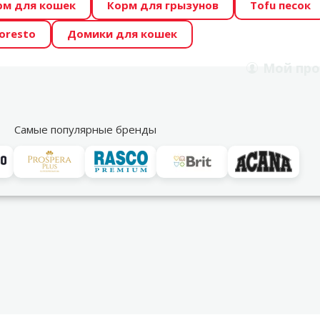
рм для кошек
Корм для грызунов
Tofu песок
 Zoo предлагает отличные цены на ТОП-овые корма! 🍖
oresto
Домики для кошек
DA ŪSAIŅI”! Возможно Твой питомец станет звездой 20
Мой
про
Поиск
рнет-магазин
Акции
Магазины
Услуги
Со
39
Самые популярные бренды
миски