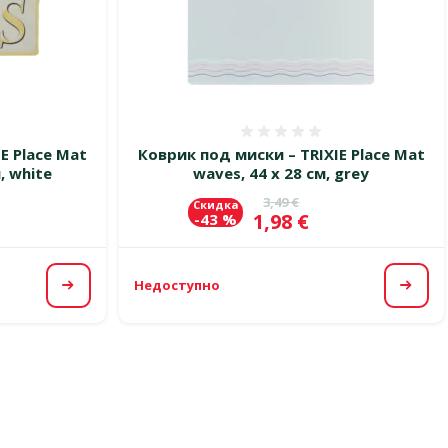
 0%
Оценка 0%
E Place Mat
Коврик под миски – TRIXIE Place Mat
, white
waves, 44 x 28 см, grey
цена
Исходная цена
3,49 €
Скидка
Цена
1,98 €
-43 %
Недоступно
Посмотреть
Посм