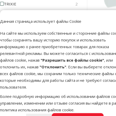
TRIXIE
2
Цена
Данная страница использует файлы Cookie
На сайте мы используем собственные и сторонние файлы coo
Силиконовы
чтобы сохранять вашу историю покупок и использовать
1 €
15 €
Mat, Silico
информацию о ранее приобретенных товарах для показа
релевантной рекламы. Вы можете согласиться с использова
Оценка
файлов cookie, нажав
"Разрешить все файлы cookie"
, или
отклонить их, нажав
"Отклонить"
. Если вы выберете откло
Оценка 100%
0
В наличии
всех файлов cookie, мы сохраним только технические файлы c
Оценка 80%
0
которые необходимы для работы сайта и не требуют соглас
пользователя.
Оценка 60%
0
Более подробную информацию об использовании файлов coo
Оценка 40%
0
управлении, изменении или отзыве согласия вы найдете в р
Оценка 20%
0
политика использования файлов cookie
.