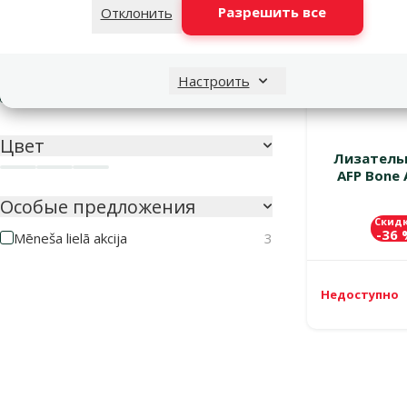
Разрешить все
Отклонить
Материал
Пластмасса
2
Настроить
Силикон
2
Цвет
Лизательн
AFP Bone 
Белый
Оранжевый
Серый
Особые предложения
Скид
-36
Mēneša lielā akcija
3
Недоступно