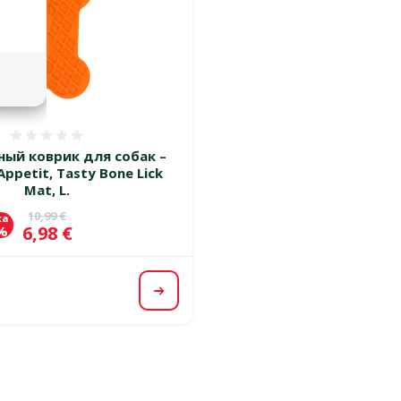
Оценка 0%
ый коврик для собак –
Appetit, Tasty Bone Lick
Mat, L.
Исходная цена
10,99 €
ка
Цена
6,98 €
 %
Посмотреть