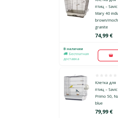
птиц – Savic
Mary 40 indi
brown/moch
granite
Цена
74,99 €
В наличии
Бесплатная
В к
доставка
Оценка 0%
Клетка для
птиц – Savic
Primo 50, N
blue
Цена
79,99 €