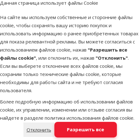
Данная страница использует файлы Cookie
птиц – Savic
Mary 50 indi
На сайте мы используем собственные и сторонние файлы
brown/moch
cookie, чтобы сохранять вашу историю покупок и
granite
использовать информацию о ранее приобретенных товарах
Цена
109 €
для показа релевантной рекламы. Вы можете согласиться с
использованием файлов cookie, нажав
"Разрешить все
В наличии
файлы cookie"
, или отклонить их, нажав
"Отклонить"
.
Бесплатная
Если вы выберете отклонение всех файлов cookie, мы
В к
доставка
сохраним только технические файлы cookie, которые
необходимы для работы сайта и не требуют согласия
Оценка 0%
пользователя.
Вольер/кле
Более подробную информацию об использовании файлов
для птиц –
cookie, их управлении, изменении или отзыве согласия вы
Savic Gite 1
найдете в разделе
политика использования файлов cookie
.
Цена
349 €
Разрешить все
Отклонить
В наличии