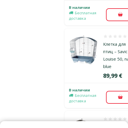
В наличии
Бесплатная
В к
доставка
Оценка 0%
Клетка для
птиц – Savic
Louise 50, n
blue
Цена
89,99 €
В наличии
Бесплатная
В к
доставка
Оценка 0%
Клетка для