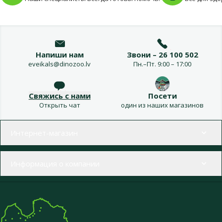
Напиши нам
Звони – 26 100 502
eveikals@dinozoo.lv
Пн.–Пт. 9:00 – 17:00
Свяжись с нами
Посети
Открыть чат
один из наших магазинов
Меню в футере
Интернет-магазин
Информация о компании