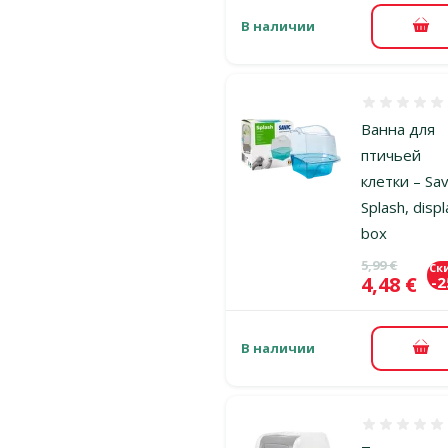
В наличии
В к
Оценка 0%
Ванна для
птичьей
клетки – Sav
Splash, disp
box
Исходная ц
5,99 €
Ск
Цена
4,48 €
-
В наличии
В к
Оценка 0%