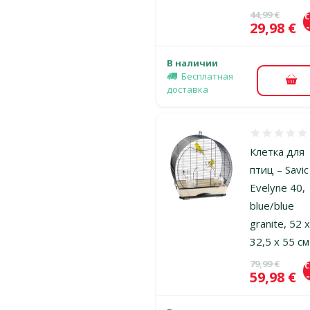
Исходная ц
44,99 €
Цена
29,98 €
В наличии
Бесплатная
В к
доставка
Оценка 0%
Клетка для
птиц – Savic
Evelyne 40,
blue/blue
granite, 52 
32,5 x 55 см
Исходная ц
79,99 €
Цена
59,98 €