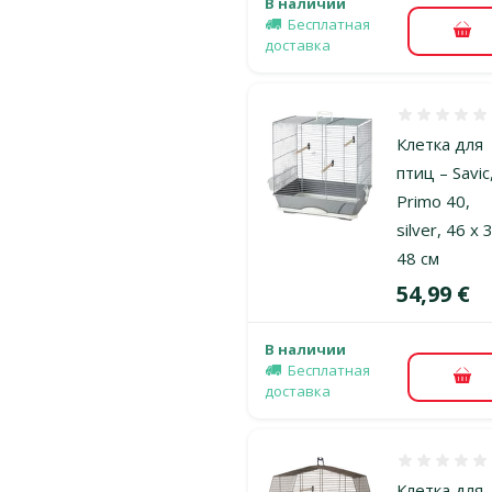
В наличии
Бесплатная
В к
доставка
Оценка 0%
Клетка для
птиц – Savic
Primo 40,
silver, 46 x 
48 см
Цена
54,99 €
В наличии
Бесплатная
В к
доставка
Оценка 0%
Клетка для