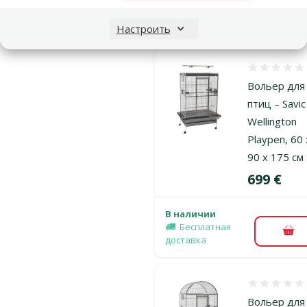
Бесплатная
В к
доставка
Настроить
Оценка 0%
Вольер для
птиц – Savic
Wellington
Playpen, 60 
90 x 175 см
Цена
699 €
В наличии
Бесплатная
В к
доставка
Оценка 0%
Вольер для