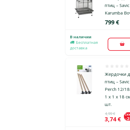
птиц – Savic
Karumba B
Цена
799 €
В наличии
Бесплатная
В к
доставка
Оценка 0%
Жердочки 
птиц – Savic
Perch 12/18
1 x 1 x 18 см
шт.
Исходная ц
4,99 €
Ск
Цена
3,74 €
-