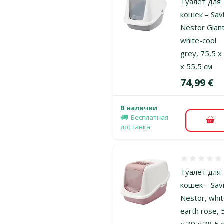
Туалет для
кошек – Sav
Nestor Giant
white-cool
grey, 75,5 x
x 55,5 см
Цена
74,99 €
В наличии
Бесплатная
В к
доставка
Оценка 0%
Туалет для
кошек – Sav
Nestor, whi
earth rose, 
x 39 x 38,5 