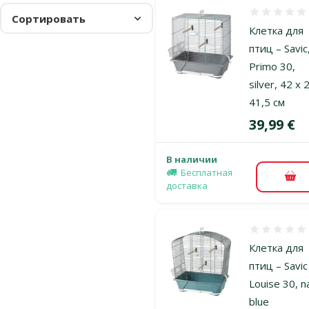
Оценка 0%
Сортировать
Клетка для
птиц – Savic
Primo 30,
silver, 42 x 
41,5 см
Цена
39,99 €
В наличии
Бесплатная
В к
доставка
Оценка 0%
Клетка для
птиц – Savic
Louise 30, n
blue