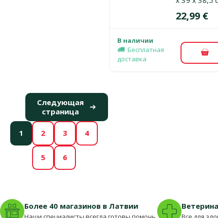
Цена
22,99 €
В наличии
Бесплатная
В к
доставка
Следующая
страница
1
2
3
4
5
6
Более 40 магазинов в Латвии
Ветерина
Наши специалисты всегда готовы помочь.
Все для зд