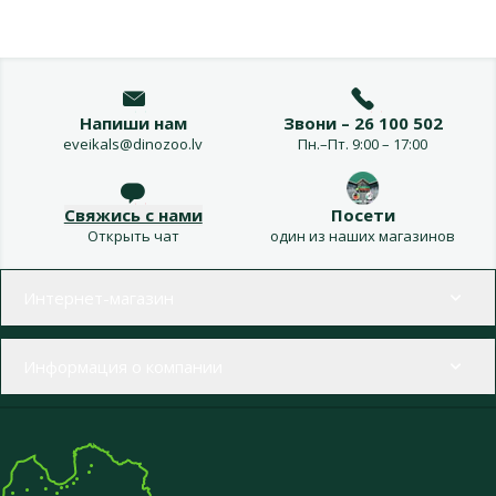
Напиши нам
Звони – 26 100 502
eveikals@dinozoo.lv
Пн.–Пт. 9:00 – 17:00
Свяжись с нами
Посети
Открыть чат
один из наших магазинов
Меню в футере
Интернет-магазин
Информация о компании