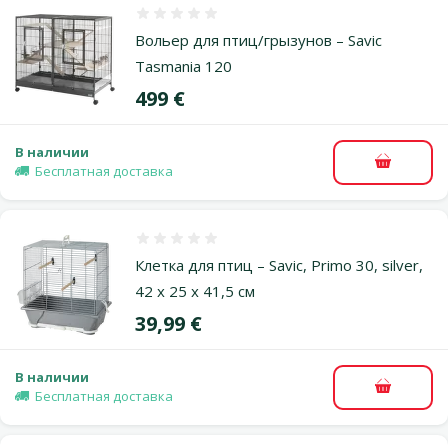
Оценка 0%
Вольер для птиц/грызунов – Savic
Tasmania 120
Цена
499 €
В наличии
В корзи
Бесплатная доставка
Оценка 0%
Клетка для птиц – Savic, Primo 30, silver,
42 x 25 x 41,5 см
Цена
39,99 €
В наличии
В корзи
Бесплатная доставка