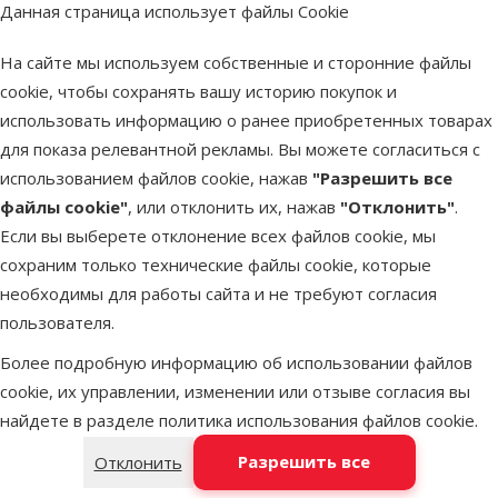
Данная страница использует файлы Cookie
На сайте мы используем собственные и сторонние файлы
Другие подобные продукты
cookie, чтобы сохранять вашу историю покупок и
использовать информацию о ранее приобретенных товарах
Вольер для птиц – Savic Canberra Bow
Описание
Параметры
для показа релевантной рекламы. Вы можете согласиться с
В начало страницы
использованием файлов cookie, нажав
"Разрешить все
файлы cookie"
, или отклонить их, нажав
"Отклонить"
.
superzoo.product.detail.content
Вольер для птиц – Savic Canberra Bow
Если вы выберете отклонение всех файлов cookie, мы
Стильный вольер усиленной конструкции, идеально
сохраним только технические файлы cookie, которые
подходит для содержания в нем крупных попугаев, таких как
необходимы для работы сайта и не требуют согласия
какаду, жако, амазонов и других крупных и средних птиц.
пользователя.
Большой и просторный вольер имеет сверхпрочное
Более подробную информацию об использовании файлов
покрытие порошковой краской, которая имеет высокую
cookie, их управлении, изменении или отзыве согласия вы
антикоррозийную стойкость и создает устойчивость к
найдете в разделе
политика использования файлов cookie
.
механическим повреждениям;
Прутья жесткие, их невозможно прокусить большим клювом
Разрешить все
Отклонить
или же сломать/погнуть;