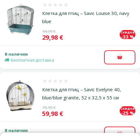
Оценка 0%
Клетка для птиц – Savic Louise 30, navy
blue
Исходная цена
44,99 €
Скидка
Цена
29,98 €
-33 %
В наличии
В корзи
Бесплатная доставка
Оценка 0%
Клетка для птиц – Savic Evelyne 40,
blue/blue granite, 52 x 32,5 x 55 см
Исходная цена
79,99 €
Скидка
Цена
59,98 €
-25 %
В наличии
В корзи
Бесплатная доставка