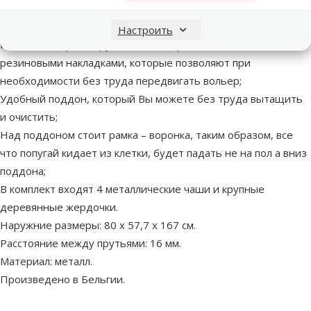
Широкая дверца с надежным замком, которую даже самые
умные попугаи не смогут открыть;
Настроить
Ножки вольера оборудованы четырьмя колесами с
резиновыми накладками, которые позволяют при
необходимости без труда передвигать вольер;
Удобный поддон, который Вы можете без труда вытащить
и очистить;
Над поддоном стоит рамка – воронка, таким образом, все
что попугай кидает из клетки, будет падать не на пол а вниз
поддона;
В комплект входят 4 металлические чаши и крупные
деревянные жердочки.
Наружние размеры: 80 x 57,7 x 167 cм.
Расстояние между прутьями: 16 мм.
Материал: металл.
Произведено в Бельгии.