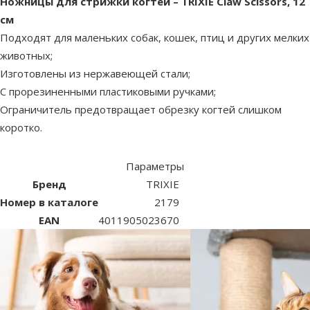
superzoo.product.detail.content
Ножницы для стрижки когтей – TRIXIE Claw Scissors, 12
см
Подходят для маленьких собак, кошек, птиц и других мелких
животных;
Изготовлены из нержавеющей стали;
С прорезиненными пластиковыми ручками;
Ограничитель предотвращает обрезку когтей слишком
коротко.
Параметры
Бренд
TRIXIE
Номер в каталоге
2179
EAN
4011905023670