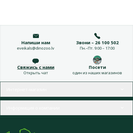
Напиши нам
Звони – 26 100 502
eveikals@dinozoo.lv
Пн.–Пт. 9:00 – 17:00
Свяжись с нами
Посети
Открыть чат
один из наших магазинов
Меню в футере
Интернет-магазин
Информация о компании