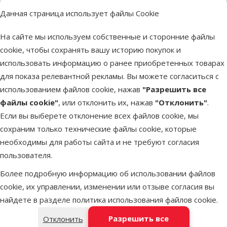
сочетать качество, инновации и функциональность,
для путешествий и тренировочного инвентаря.
гармоничной, независимо от вида животного.
Данная страница использует файлы Cookie
Каждый продукт разрабатывается с учётом здоровья,
обеспечивая комфорт, безопасность и благополучие
TRIXIE ориентирован на продуманные продукты и
оправданную стоимость, поэтому бренд предлагает
комфорта и активности питомца, а также облегчает
питомцев.
На сайте мы используем собственные и сторонние файлы
повседневную заботу для владельца. Именно поэтому
Компания с немецкими корнями стала настоящим
оптимальное соотношение цены и качества.
cookie, чтобы сохранять вашу историю покупок и
лидером отрасли, экспортируя продукцию более чем в
товары TRIXIE стали надёжным выбором для любящих
Ассортимент постоянно расширяется, чтобы
использовать информацию о ранее приобретенных товарах
хозяев по всему миру, стремящихся обеспечить своим
соответствовать потребностям как питомцев, так и их
80 стран по всему миру.
для показа релевантной рекламы. Вы можете согласиться с
TRIXIE предлагает современные и практичные решения
питомцам наилучший уход и высокое качество жизни!
владельцев.
использованием файлов cookie, нажав
"Разрешить все
как для животных, так и для их хозяев – это высокое
файлы cookie"
, или отклонить их, нажав
"Отклонить"
.
качество и товары, адаптированные под самые разные
Если вы выберете отклонение всех файлов cookie, мы
потребности.
сохраним только технические файлы cookie, которые
необходимы для работы сайта и не требуют согласия
Предыдущая страница
Следующая страница
Перейти на страницу 1
Перейти на страницу 2
Перейти на страницу 3
пользователя.
Похожие продукты
Более подробную информацию об использовании файлов
Оценка 0%
cookie, их управлении, изменении или отзыве согласия вы
Ножницы для стрижки когтей – TRIXIE
найдете в разделе
политика использования файлов cookie
.
Claw Clippers, 14 см
Разрешить все
Отклонить
Цена
7,99 €