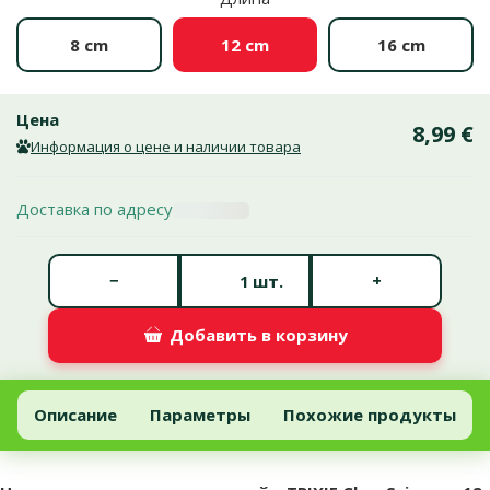
8 cm
12 cm
16 cm
Цена
8,99 €
Информация о цене и наличии товара
Доставка по адресу
Количество штук *
−
+
шт.
Добавить в корзину
Ножницы для стрижки когтей – TRIXIE Claw Scissors, 12 см
Добавить в корзину
Описание
Параметры
Похожие продукты
В начало страницы