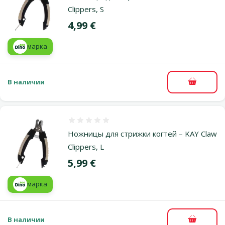
Clippers, S
Цена
4,99 €
марка
В наличии
В корзи
Оценка 0%
Ножницы для стрижки когтей – KAY Claw
Clippers, L
Цена
5,99 €
марка
В наличии
В корзи