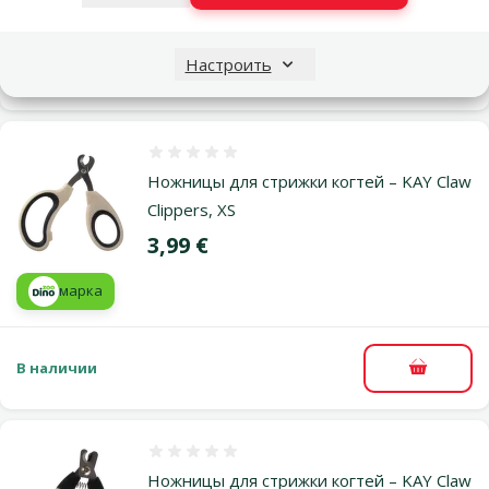
Настроить
В наличии
В корзи
Оценка 0%
Ножницы для стрижки когтей – KAY Claw
Clippers, XS
Цена
3,99 €
марка
В наличии
В корзи
Оценка 0%
Ножницы для стрижки когтей – KAY Claw