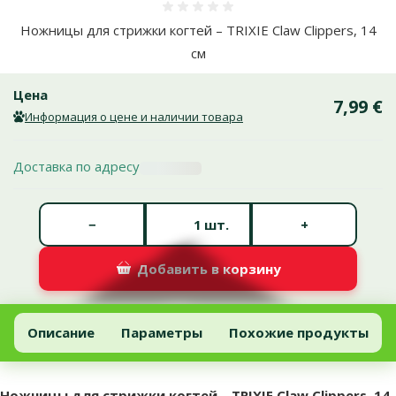
Оценка 0%
Ножницы для стрижки когтей – TRIXIE Claw Clippers, 14
см
Цена
7,99 €
Информация о цене и наличии товара
Доставка по адресу
Количество штук *
−
+
шт.
Добавить в корзину
Ножницы для стрижки когтей – TRIXIE Claw Clippers, 14 см
Добавить в корзину
Описание
Параметры
Похожие продукты
В начало страницы
superzoo.product.detail.content
Ножницы для стрижки когтей – TRIXIE Claw Clippers, 14