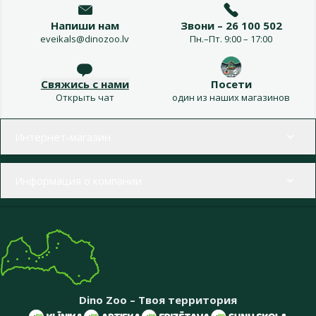
Напиши нам
Звони – 26 100 502
eveikals@dinozoo.lv
Пн.–Пт. 9:00 – 17:00
Свяжись с нами
Посети
Открыть чат
один из наших магазинов
Меню в футере
Интернет-магазин
Информация о компании
Dino Zoo – Твоя территория