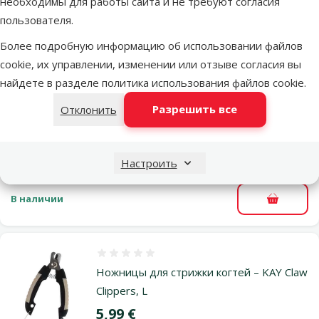
необходимы для работы сайта и не требуют согласия
В наличии
В корзи
пользователя.
Более подробную информацию об использовании файлов
Оценка 0%
cookie, их управлении, изменении или отзыве согласия вы
Ножницы для стрижки когтей – KAY Claw
найдете в разделе
политика использования файлов cookie
.
Clippers, S
Разрешить все
Отклонить
Цена
4,99 €
марка
Настроить
В наличии
В корзи
Оценка 0%
Ножницы для стрижки когтей – KAY Claw
Clippers, L
Цена
5,99 €