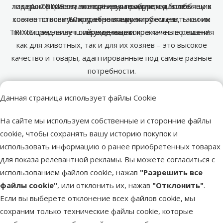
лидером отрасли, экспортируя продукцию более чем в
товары TRIXIE стали надёжным выбором для любящих
Ассортимент постоянно расширяется, чтобы
хозяев по всему миру, стремящихся обеспечить своим
соответствовать потребностям как питомцев, так и их
80 стран по всему миру.
TRIXIE предлагает современные и практичные решения
питомцам наилучший уход и высокое качество жизни!
владельцев.
как для животных, так и для их хозяев – это высокое
качество и товары, адаптированные под самые разные
потребности.
Предыдущая страница
Следующая страница
Перейти на страницу 1
Перейти на страницу 2
Перейти на страницу 3
Данная страница использует файлы Cookie
Похожие продукты
На сайте мы используем собственные и сторонние файлы
Оценка 0%
cookie, чтобы сохранять вашу историю покупок и
Ножницы для стрижки когтей – KAY Claw
использовать информацию о ранее приобретенных товарах
Clippers, XS
для показа релевантной рекламы. Вы можете согласиться с
Цена
3,99 €
использованием файлов cookie, нажав
"Разрешить все
файлы cookie"
, или отклонить их, нажав
"Отклонить"
.
марка
Если вы выберете отклонение всех файлов cookie, мы
сохраним только технические файлы cookie, которые