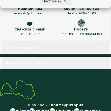
Настроить
Напиши нам
Звони – 26 100 502
eveikals@dinozoo.lv
Пн.–Пт. 9:00 – 17:00
Свяжись с нами
Посети
Открыть чат
один из наших магазинов
Меню в футере
Интернет-магазин
Информация о компании
Dino Zoo – Твоя территория