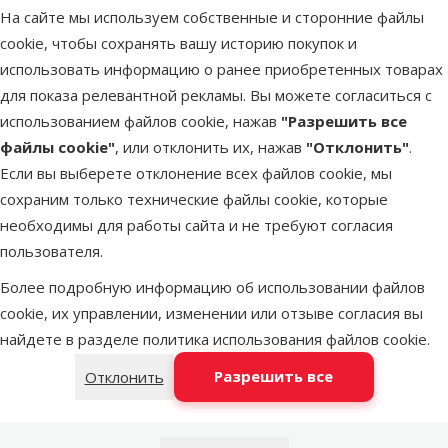
На сайте мы используем собственные и сторонние файлы
cookie, чтобы сохранять вашу историю покупок и
LATVIJAS PASTS почтовое отделение
в среду
использовать информацию о ранее приобретенных товарах
для показа релевантной рекламы. Вы можете согласиться с
использованием файлов cookie, нажав
"Разрешить все
DPD Pickup tīkls
в среду
файлы cookie"
, или отклонить их, нажав
"Отклонить"
.
Если вы выберете отклонение всех файлов cookie, мы
сохраним только технические файлы cookie, которые
OMNIVA пакоматы
в среду
необходимы для работы сайта и не требуют согласия
пользователя.
Более подробную информацию об использовании файлов
Latvijas Pasts пакомат
в среду
cookie, их управлении, изменении или отзыве согласия вы
найдете в разделе
политика использования файлов cookie
.
Добавить в корзину
Разрешить все
Отклонить