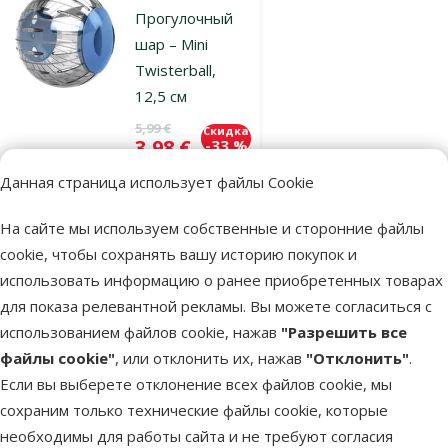
Прогулочный
шар – Mini
Twisterball,
12,5 см
Исходная цена
5,99 €
Скидка
Цена
3,98 €
-33 %
Данная страница использует файлы Cookie
В наличии
В корзину
На сайте мы используем собственные и сторонние файлы
cookie, чтобы сохранять вашу историю покупок и
использовать информацию о ранее приобретенных товарах
Оценка 0%
для показа релевантной рекламы. Вы можете согласиться с
Прогулочный
использованием файлов cookie, нажав
"Разрешить все
шар – Mini
файлы cookie"
, или отклонить их, нажав
"Отклонить"
.
Twistertoy
Если вы выберете отклонение всех файлов cookie, мы
12,5 см
сохраним только технические файлы cookie, которые
Исходная цена
6,99 €
Скидка
необходимы для работы сайта и не требуют согласия
Цена
4,98 €
-28 %