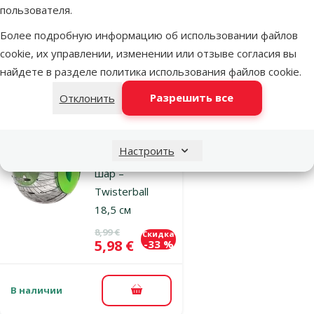
пользователя.
Выгодно
Более подробную информацию об использовании файлов
🛍️
cookie, их управлении, изменении или отзыве согласия вы
найдете в разделе
политика использования файлов cookie
.
В наличии
В корзину
Разрешить все
Отклонить
Оценка 0%
Настроить
Прогулочный
шар –
Twisterball
18,5 см
Исходная цена
8,99 €
Скидка
Цена
5,98 €
-33 %
В наличии
В корзину