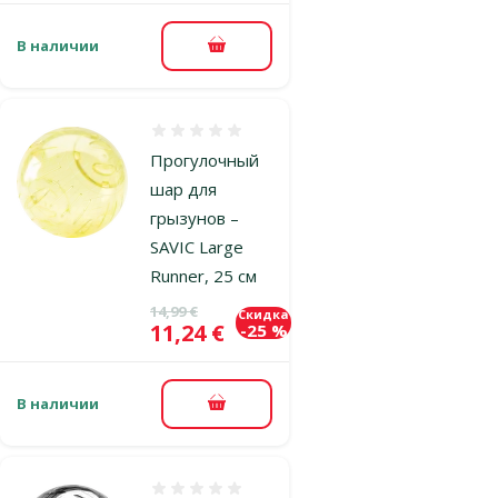
В наличии
В корзину
Оценка 0%
Прогулочный
шар для
грызунов –
SAVIC Large
Runner, 25 см
Исходная цена
14,99 €
Скидка
Цена
11,24 €
-25 %
В наличии
В корзину
Оценка 0%