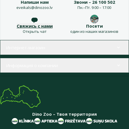
Напиши нам
Звони – 26 100 502
eveikals@dinozoo.lv
Пн.–Пт. 9:00 – 17:00
Свяжись с нами
Посети
Открыть чат
один из наших магазинов
Меню в футере
Интернет-магазин
Информация о компании
Dino Zoo – Твоя территория