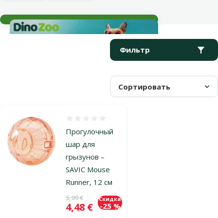
Текущие события
Параметрический фильтр
Выбранные фильтры
Продукты в категории Прогулочные шары
Фильтр
Сортировать
Оценка 0%
Прогулочный
шар для
грызунов –
SAVIC Mouse
Runner, 12 см
Исходная цена
5,99 €
Скидка
Цена
4,48 €
-25 %