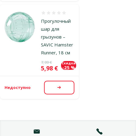
Оценка 0%
Прогулочный
шар для
грызунов –
SAVIC Hamster
Runner, 18 см
Исходная цена
7,99 €
Скидка
Цена
5,98 €
-25 %
Недоступно
Посмотреть