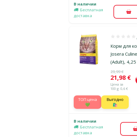
В наличии
Бесплатная
В к
доставка
Оценка 100%
Корм для к
Josera Culin
(Adult), 4,25
Исходная ц
29,99 €
Цена
21,98 €
Цена за
100 g: 0,6 €
TOП цена
Выгодно
💚
🛍️
В наличии
Бесплатная
доставка