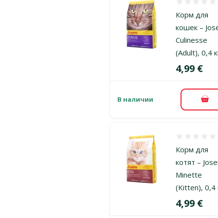
Оценка 0%
Корм для
кошек – Jos
Culinesse
(Adult), 0,4 к
Цена
4,99 €
В наличии
В к
Оценка 0%
Корм для
котят – Jose
Minette
(Kitten), 0,4
Цена
4,99 €