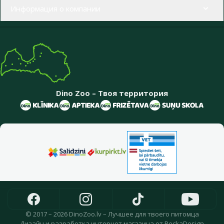
Информация о компании
Dino Zoo – Твоя территория
© 2017 – 2026 DinoZoo.lv – Лучшее для твоего питомца
Дизайн
и
разработка интернет магазина
от
PeckaDesign