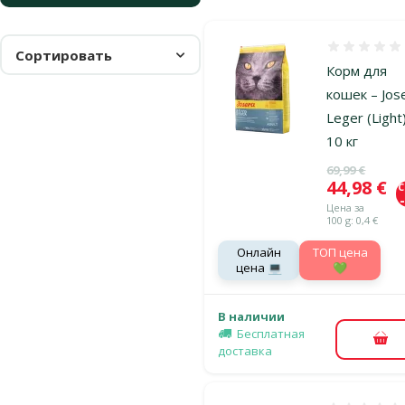
Оценка 0%
Сортировать
Корм для
кошек – Jos
Leger (Light)
10 кг
Исходная ц
69,99 €
Цена
44,98 €
Цена за
100 g: 0,4 €
Онлайн
TOП цена
цена 💻
💚
В наличии
Бесплатная
В к
доставка