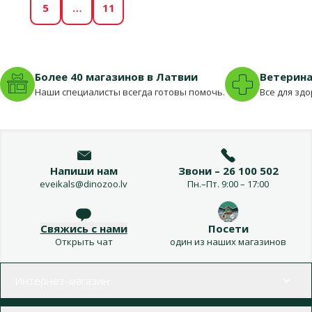
5
…
11
Более 40 магазинов в Латвии
Ветерина
Наши специалисты всегда готовы помочь.
Все для зд
Напиши нам
Звони – 26 100 502
eveikals@dinozoo.lv
Пн.–Пт. 9:00 – 17:00
Свяжись с нами
Посети
Открыть чат
один из наших магазинов
Меню в футере
Интернет-магазин