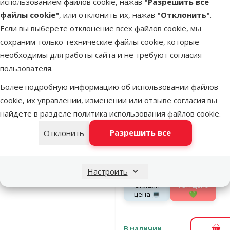
использованием файлов cookie, нажав
"Разрешить все
файлы cookie"
, или отклонить их, нажав
"Отклонить"
.
Если вы выберете отклонение всех файлов cookie, мы
В наличии
В к
сохраним только технические файлы cookie, которые
необходимы для работы сайта и не требуют согласия
пользователя.
Оценка 0%
Корм для
Более подробную информацию об использовании файлов
кошек – Jos
cookie, их управлении, изменении или отзыве согласия вы
Culinesse
найдете в разделе
политика использования файлов cookie
.
(Adult), 2 кг
Разрешить все
Отклонить
Исходная ц
16,99 €
Цена
11,98 €
Цена за
100 g: 0,6 €
Настроить
Онлайн
TOП цена
цена 💻
💚
В наличии