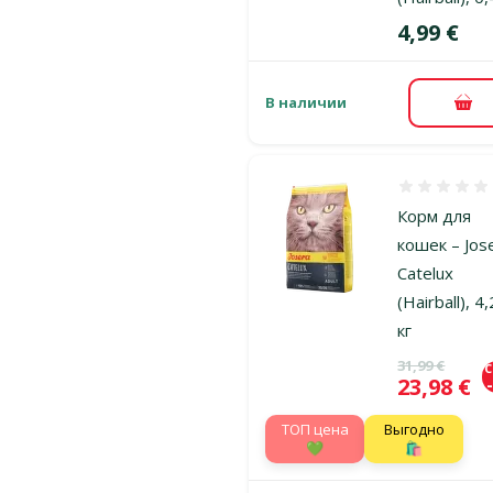
Цена
4,99 €
В наличии
В к
Оценка 0%
Корм для
кошек – Jos
Catelux
(Hairball), 4
кг
Исходная ц
31,99 €
Цена
23,98 €
TOП цена
Выгодно
💚
🛍️