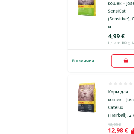
кошек – Jos
SensiCat
(Sensitive), 
кг
Цена
4,99 €
Цена за 100 g: 1
В наличии
В к
Оценка 0%
Корм для
кошек – Jos
Catelux
(Hairball), 2 
Исходная ц
18,99 €
Цена
12,98 €