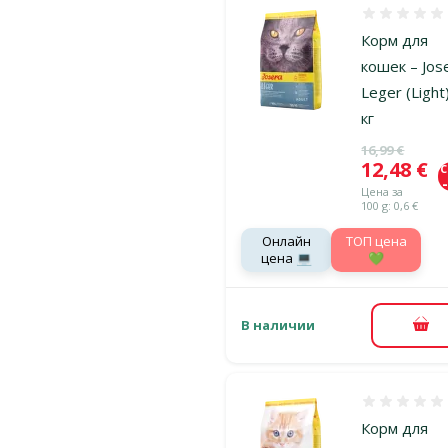
Оценка 0%
Корм для
кошек – Jos
Leger (Light)
кг
Исходная ц
16,99 €
Цена
12,48 €
Цена за
100 g: 0,6 €
Онлайн
TOП цена
цена 💻
💚
В наличии
В к
Оценка 0%
Корм для