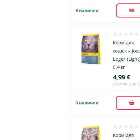
В наличии
В к
Оценка 0%
Корм для
кошек – Jos
Leger (Light)
0,4 кг
Цена
4,99 €
Цена за 100 g: 1
В наличии
В к
Оценка 0%
Корм для