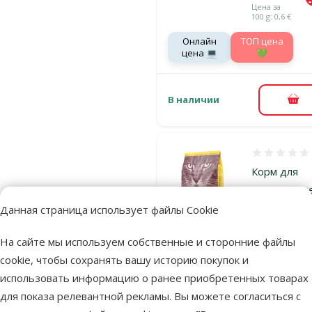
Цена за
100 g: 0,6 €
Онлайн
TOП цена
цена 💻
💚
В наличии
В к
Оценка 0%
Корм для
кошек – Jos
Senior, 2 кг
Данная страница использует файлы Cookie
Исходная ц
18,99 €
Цена
12,98 €
На сайте мы используем собственные и сторонние файлы
cookie, чтобы сохранять вашу историю покупок и
Цена за
100 g: 0,6 €
использовать информацию о ранее приобретенных товарах
Онлайн
TOП цена
для показа релевантной рекламы. Вы можете согласиться с
цена 💻
💚