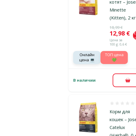
котят – Jose
Minette
(Kitten), 2 кг
Исходная ц
18,99 €
Цена
12,98 €
Цена за
100 g: 0,6 €
Онлайн
TOП цена
цена 💻
💚
В наличии
В к
Оценка 0%
Корм для
кошек – Jos
Catelux
(Hairball), 0,