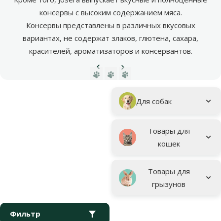
консервы с высоким содержанием мяса.
Консервы представлены в различных вкусовых
вариантах, не содержат злаков, глютена, сахара,
красителей, ароматизаторов и консервантов.
Предыдущая страница
Следующая страница
Перейти на страницу 1
Перейти на страницу 2
Перейти на страницу 3
Параметрический фильтр
Выбранные фильтры
Фирменная продукция Josera
Подкатегория
Для собак
Товары для
кошек
Товары для
грызунов
Фильтр