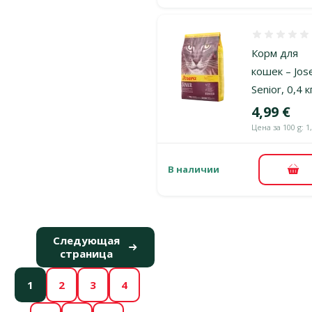
Оценка 0%
Корм для
кошек – Jos
Senior, 0,4 к
Цена
4,99 €
Цена за 100 g: 1
В наличии
В к
Следующая
страница
1
2
3
4