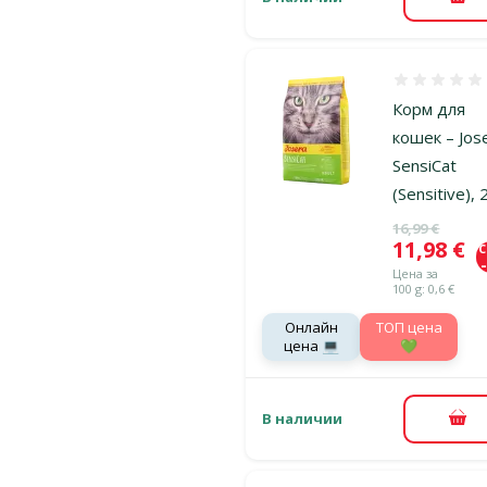
В к
Оценка 0%
Корм для
кошек – Jos
SensiCat
(Sensitive), 
Исходная ц
16,99 €
Цена
11,98 €
Цена за
100 g: 0,6 €
Онлайн
TOП цена
цена 💻
💚
В наличии
В к