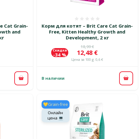
 0%
Оценка 0%
e Cat Grain-
Корм для котят – Brit Care Cat Grain-
rowth and
Free, Kitten Healthy Growth and
кг
Development, 2 кг
цена
Исходная цена
18,99 €
Скидка
Цена
12,48 €
-34 %
Цена за 100 g: 0,6 €
В наличии
В корзину
В ко
💛Grain-free
Онлайн
цена 💻