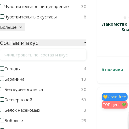
Чувствительное пищеварение
30
Чувствительные суставы
8
Лакомство д
Больше
Sna
Состав и вкус
Фильтровать по: состав и вкус
Cельдь
4
В наличии
Баранина
13
Без куриного мяса
30
💛Grain-free
Беззерновой
53
TOП цена 💚
Белок насекомых
3
Бобовые
29