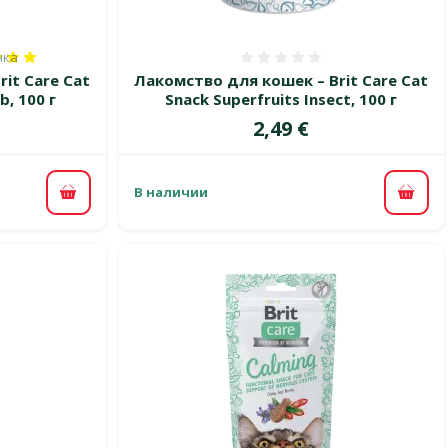
нка
100%, количество оценок: 1
Оценка 0%
it Care Cat
Лакомство для кошек – Brit Care Cat
b, 100 г
Snack Superfruits Insect, 100 г
Цена
2,49 €
В наличии
В корзину
В ко