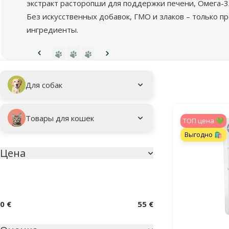
экстракт расторопши для поддержки печени, Омега-
Без искусственных добавок, ГМО и злаков – только 
ингредиенты.
Перейти на страницу 1
Перейти на страницу 2
Перейти на страницу 3
Предыдущая страница
Следующая страница
Подкатегория
Выбранные фи
Для собак
Фирменная про
Товары для кошек
TOП цена 💚
Выгодно 🛍️
Цена
Параметрический фильтр
0 €
55 €