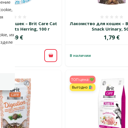
нение
ookie,
ия
Оценка 0%
Оценка
ля кошек – Brit Care Cat
Лакомствo для кошек – Br
erfruits Herring, 100 г
Snack Urinary, 50
kie, их
Цена
Цена
2,49 €
1,79 €
азделе
В наличии
В корзину
TOП цена 💚
Выгодно 🛍️