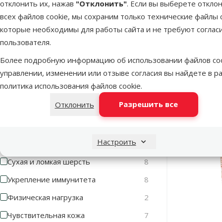
отклонить их, нажав
"Отклонить"
. Если вы выберете откло
Клубки шерсти в кишечнике
4
всех файлов cookie, мы сохраним только технические файлы c
Контроль веса
7
которые необходимы для работы сайта и не требуют соглас
Лакомство д
Поддержка пищеварения
1
пользователя.
Snack Sup
Профилактика мочекаменной
14
Более подробную информацию об использовании файлов coo
болезни
управлении, изменении или отзыве согласия вы найдете в р
политика использования файлов cookie
.
Раздраженная кожа
3
В наличии
Разрешить все
Отклонить
Стерилизация
11
Стрес
2
Настроить
Стресс и иммунитет
1
Сухая и ломкая шерсть
8
Укрепление иммунитета
8
Физическая нагрузка
2
Чувствительная кожа
7