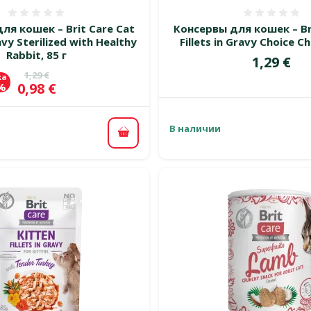
Оценка 0%
Оценка
ля кошек – Brit Care Cat
Консервы для кошек – Br
ravy Sterilized with Healthy
Fillets in Gravy Choice Ch
Rabbit, 85 г
Цена
1,29 €
Исходная цена
1,29 €
ка
Цена
0,98 €
 %
В наличии
В корзину