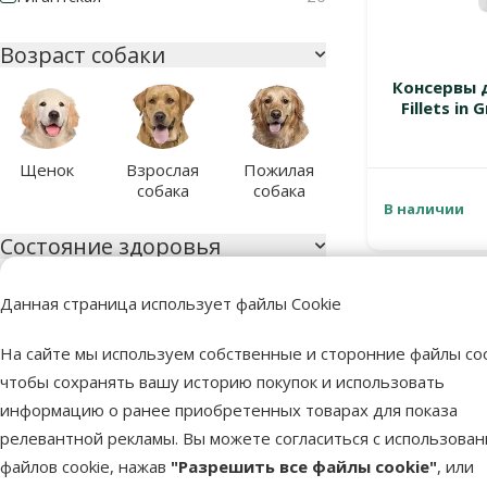
Возраст собаки
Консервы д
Fillets in
Щенок
Взрослая
Пожилая
собака
собака
В наличии
Состояние здоровья
Фильтровать по: состояние здоровья
Данная страница использует файлы Cookie
Аллергия
15
На сайте мы используем собственные и сторонние файлы coo
чтобы сохранять вашу историю покупок и использовать
Без проблем со здоровьем
55
информацию о ранее приобретенных товарах для показа
Выпадание шерсти
3
релевантной рекламы. Вы можете согласиться с использова
Замедление старения
2
файлов cookie, нажав
"Разрешить все файлы cookie"
, или