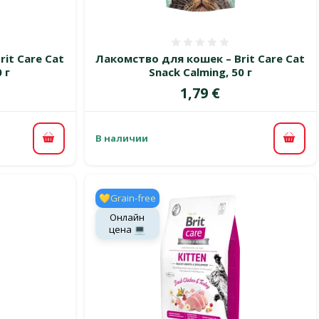
 0%
Оценка 0%
it Care Cat
Лакомство для кошек – Brit Care Cat
 г
Snack Calming, 50 г
Цена
1,79 €
В наличии
В корзину
В ко
💛Grain-free
Онлайн
цена 💻