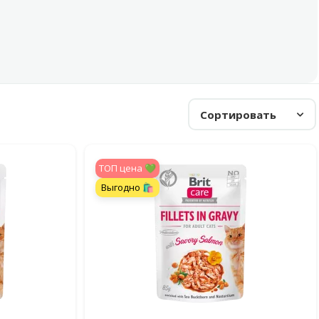
Сортировать
TOП цена 💚
Выгодно 🛍️