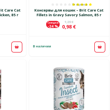
1×
оценка
 0%
Оценка 100%, количест
it Care Cat
Консервы для кошек – Brit Care Cat
icken, 85 г
Fillets in Gravy Savory Salmon, 85 г
Исходная цена
1,29 €
Скидка
Цена
0,98 €
-24 %
В наличии
В корзину
В ко