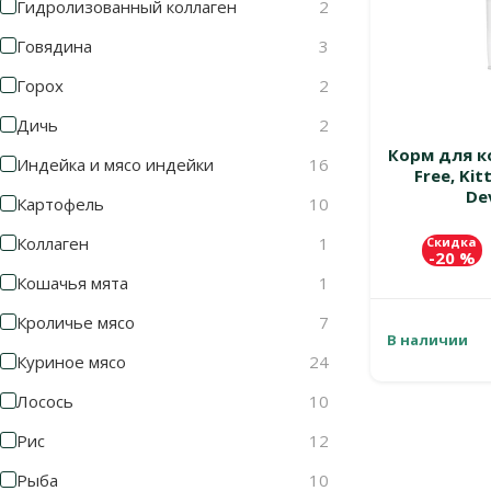
Гидролизованный коллаген
2
Говядина
3
Горох
2
Дичь
2
Корм для ко
Индейка и мясо индейки
16
Free, Ki
De
Картофель
10
Коллаген
1
Скидка
-20 %
Кошачья мята
1
Кроличье мясо
7
В наличии
Куриное мясо
24
Лосось
10
Рис
12
Рыба
10