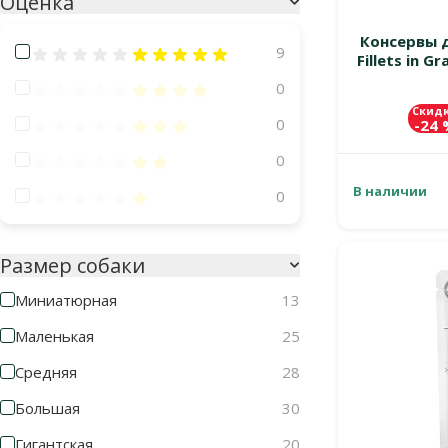
Оценка
Консервы д
Оценка 100%
9
Fillets in G
Оценка 80%
0
Скид
Оценка 60%
0
-24
Оценка 40%
0
В наличии
Оценка 20%
0
Размер собаки
Миниатюрная
13
Маленькая
25
Средняя
28
Большая
30
Гигантская
20