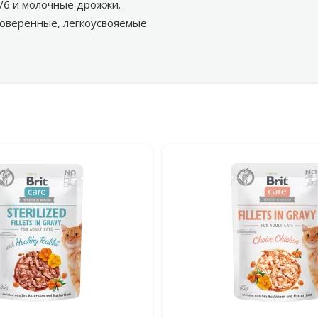
3/6 и молочные дрожжи.
проверенные, легкоусвояемые
льтры
дукция Brit Care