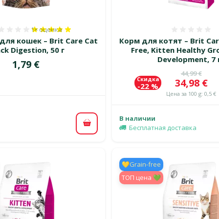
1×
оценка
Оценка 100%, количество оценок: 1
Оценка
ля кошек – Brit Care Cat
Корм для котят – Brit Car
ck Digestion, 50 г
Free, Kitten Healthy G
Development, 7 
Цена
1,79 €
Исходная 
44,99 €
Скидка
Цена
34,98 €
-22 %
Цена за 100 g: 0,5 €
В наличии
В корзину
Бесплатная доставка
💛Grain-free
TOП цена 💚