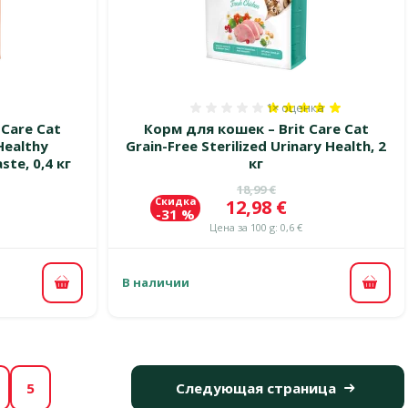
1×
оценка
 0%
Оценка 100%, количест
 Care Cat
Корм для кошек – Brit Care Cat
Healthy
Grain-Free Sterilized Urinary Health, 2
ste, 0,4 кг
кг
цена
Исходная цена
18,99 €
Скидка
Цена
12,98 €
-31 %
Цена за 100 g: 0,6 €
В наличии
В корзину
В ко
5
Следующая страница