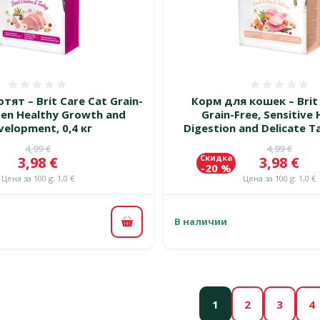
Оценка 0%
Оценка
тят – Brit Care Cat Grain-
Корм для кошек – Brit
tten Healthy Growth and
Grain-Free, Sensitive 
velopment, 0,4 кг
Digestion and Delicate Ta
Исходная цена
Исходная 
4,99 €
4,99 €
Скидка
Цена
Цена
3,98 €
3,98 €
-20 %
Цена за 100 g: 1,0 €
Цена за 100 g: 1,0 €
В наличии
В корзину
1
2
3
4