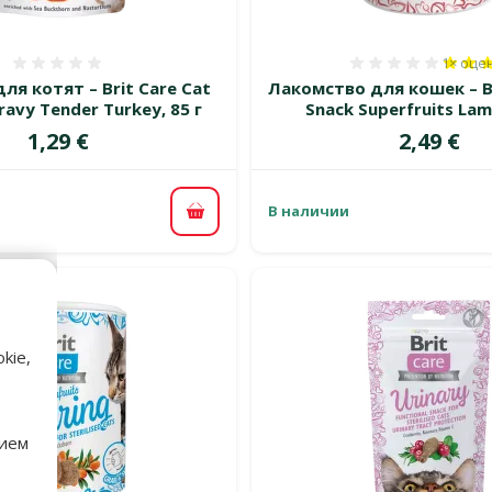
1×
оце
Оценка 0%
Оценка 
ля котят – Brit Care Cat
Лакомство для кошек – Br
 Gravy Tender Turkey, 85 г
Snack Superfruits Lam
Цена
Цена
1,29 €
2,49 €
В наличии
В корзину
kie,
нием