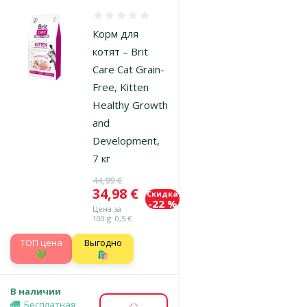
Оценка 0%
Корм для
котят – Brit
Care Cat Grain-
Free, Kitten
Healthy Growth
and
Development,
7 кг
Исходная цена
44,99 €
Цена
34,98 €
Скидка
-22 %
Цена за
100 g: 0,5 €
TOП цена
Выгодно
💚
🛍️
В наличии
Бесплатная