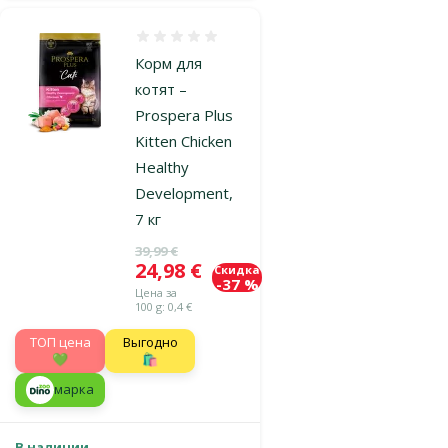
Оценка 0%
Корм для
котят –
Prospera Plus
Kitten Chicken
Healthy
Development,
7 кг
Исходная цена
39,99 €
Цена
24,98 €
Скидка
-37 %
Цена за
100 g: 0,4 €
TOП цена
Выгодно
💚
🛍️
марка
В наличии