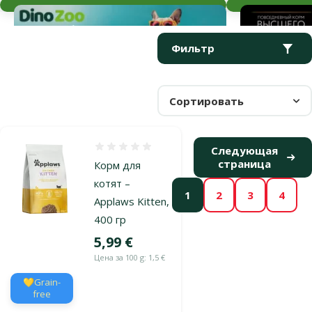
Параметрический фильтр
Выбранные фильтры
Продукты в категории Корм для котят
Фильтр
Сортировать
Оценка 0%
Следующая
страница
Корм для
котят –
1
2
3
4
Applaws Kitten,
400 гр
Цена
5,99 €
Цена за 100 g: 1,5 €
💛Grain-
free