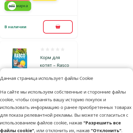
марка
В наличии
В корзину
Оценка 0%
Корм для
котят – Rasco
Premium Cat
Данная страница использует файлы Cookie
Kitten, Chicken
and
На сайте мы используем собственные и сторонние файлы
Blueberries, 2
cookie, чтобы сохранять вашу историю покупок и
кг
использовать информацию о ранее приобретенных товарах
Исходная цена
13,99 €
для показа релевантной рекламы. Вы можете согласиться с
Цена
10,98 €
Скидка
использованием файлов cookie, нажав
"Разрешить все
-21 %
Цена за
100 g: 0,6 €
файлы cookie"
, или отклонить их, нажав
"Отклонить"
.