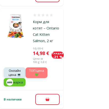
Оценка 0%
Корм для
котят – Ontario
Cat Kitten
Salmon, 2 кг
Исходная цена
18,99 €
Цена
14,98 €
Скидка
-21 %
Цена за
100 g: 0,8 €
Онлайн
TOП цена
цена 💻
💚
марка
В наличии
В корзину