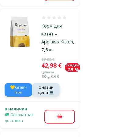
Оценка 0%
Корм для
котят –
Applaws Kitten,
7,5 кг
Исходная цена
57,99 €
Цена
42,98 €
Скидка
-25 %
Цена за
100 g: 0,6 €
💛Grain-
Онлайн
free
цена 💻
В наличии
Бесплатная
В корзину
доставка