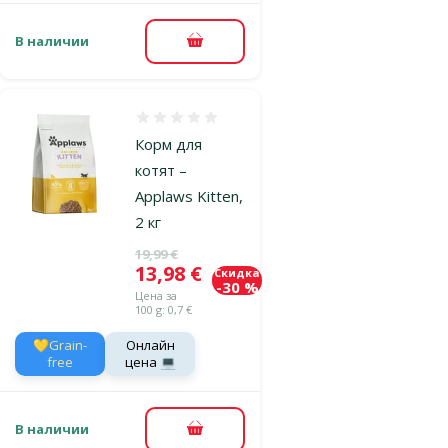
В наличии
В корзину
Оценка 0%
Корм для
котят –
Applaws Kitten,
2 кг
Исходная цена
19,99 €
Цена
13,98 €
Скидка
-30 %
Цена за
100 g: 0,7 €
💛Grain-
Онлайн
free
цена 💻
В наличии
В корзину