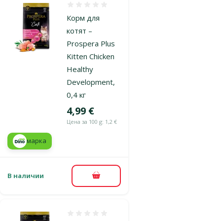
Оценка 0%
Корм для
котят –
Prospera Plus
Kitten Chicken
Healthy
Development,
0,4 кг
Цена
4,99 €
Цена за 100 g: 1,2 €
марка
В наличии
В корзину
Оценка 0%