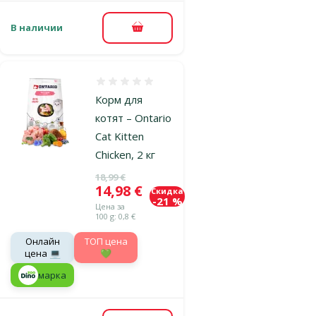
В наличии
В корзину
Оценка 0%
Корм для
котят – Ontario
Cat Kitten
Chicken, 2 кг
Исходная цена
18,99 €
Цена
14,98 €
Скидка
-21 %
Цена за
100 g: 0,8 €
Онлайн
TOП цена
цена 💻
💚
марка