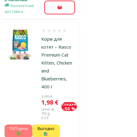
Бесплатная
В корзину
доставка
Оценка 0%
Корм для
котят – Rasco
Premium Cat
Kitten, Chicken
and
Blueberries,
400 г
Исходная цена
3,99 €
Цена
1,98 €
Скидка
-50 %
Цена за
100 g:
0,5 €
TOП цена
Выгодно
💚
🛍️