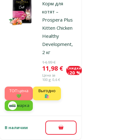
Корм для
котят –
Prospera Plus
Kitten Chicken
Healthy
Development,
2 кг
Исходная цена
14,99 €
Цена
11,98 €
Скидка
-20 %
Цена за
100 g: 0,6 €
TOП цена
Выгодно
💚
🛍️
марка
В наличии
В корзину