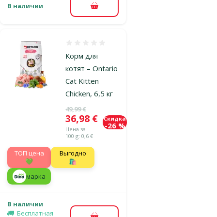
В наличии
В корзину
Оценка 0%
Корм для
котят – Ontario
Cat Kitten
Chicken, 6,5 кг
Исходная цена
49,99 €
Цена
36,98 €
Скидка
-26 %
Цена за
100 g: 0,6 €
TOП цена
Выгодно
💚
🛍️
марка
В наличии
Бесплатная