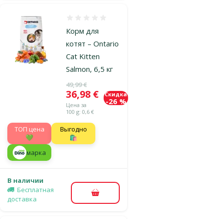
Оценка 0%
Корм для
котят – Ontario
Cat Kitten
Salmon, 6,5 кг
Исходная цена
49,99 €
Цена
36,98 €
Скидка
-26 %
Цена за
100 g: 0,6 €
TOП цена
Выгодно
💚
🛍️
марка
В наличии
Бесплатная
В корзину
доставка