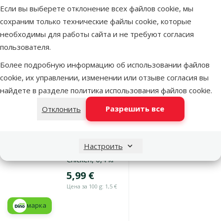
Если вы выберете отклонение всех файлов cookie, мы
TOП цена
Выгодно
💚
🛍️
сохраним только технические файлы cookie, которые
необходимы для работы сайта и не требуют согласия
марка
пользователя.
Более подробную информацию об использовании файлов
В наличии
В корзину
cookie, их управлении, изменении или отзыве согласия вы
найдете в разделе
политика использования файлов cookie
.
Разрешить все
Отклонить
Оценка 0%
Корм для
котят – Ontario
Настроить
SP Cat Kitten
Chicken, 0,4 кг
Цена
5,99 €
Цена за 100 g: 1,5 €
марка