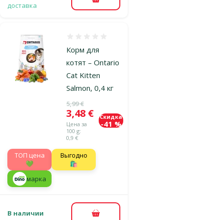
В корзину
доставка
Оценка 0%
Корм для
котят – Ontario
Cat Kitten
Salmon, 0,4 кг
Исходная цена
5,99 €
Цена
3,48 €
Скидка
-41 %
Цена за
100 g:
0,9 €
TOП цена
Выгодно
💚
🛍️
марка
В наличии
В корзину