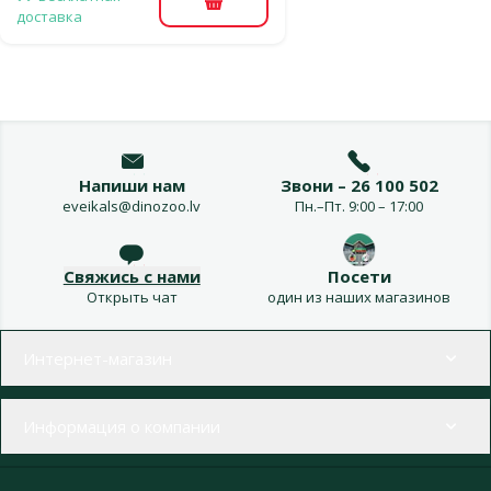
В корзину
доставка
Напиши нам
Звони – 26 100 502
eveikals@dinozoo.lv
Пн.–Пт. 9:00 – 17:00
Свяжись с нами
Посети
Открыть чат
один из наших магазинов
Меню в футере
Интернет-магазин
Информация о компании