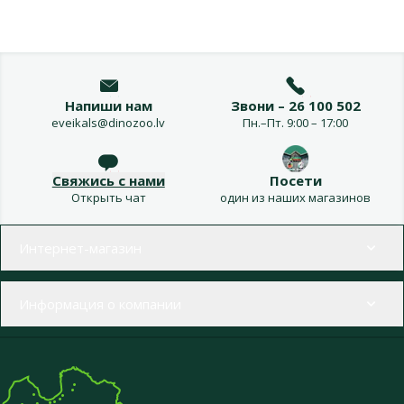
Напиши нам
Звони – 26 100 502
eveikals@dinozoo.lv
Пн.–Пт. 9:00 – 17:00
Свяжись с нами
Посети
Открыть чат
один из наших магазинов
Меню в футере
Интернет-магазин
Информация о компании