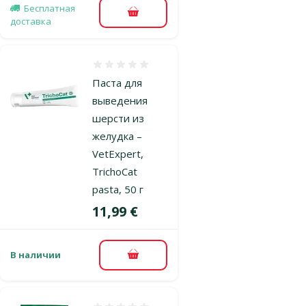
Бесплатная
В корзину
доставка
Оценка 0%
Паста для
выведения
шерсти из
желудка –
VetExpert,
TrichoCat
pasta, 50 г
Цена
11,99 €
В наличии
В корзину