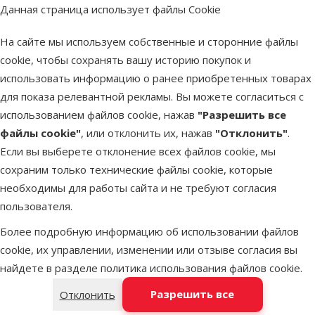
Данная страница использует файлы Cookie
В наличии
Бесплатная
В корзину
доставка
На сайте мы используем собственные и сторонние файлы
cookie, чтобы сохранять вашу историю покупок и
использовать информацию о ранее приобретенных товарах
Оценка 0%
для показа релевантной рекламы. Вы можете согласиться с
Корм для
использованием файлов cookie, нажав
"Разрешить все
кроликов –
файлы cookie"
, или отклонить их, нажав
"Отклонить"
.
Beaphar Care+
Если вы выберете отклонение всех файлов cookie, мы
Rabbit Junior,
сохраним только технические файлы cookie, которые
1,5 кг
необходимы для работы сайта и не требуют согласия
Цена
22,99 €
пользователя.
марка
Более подробную информацию об использовании файлов
cookie, их управлении, изменении или отзыве согласия вы
В наличии
найдете в разделе
политика использования файлов cookie
.
Бесплатная
В корзину
доставка
Разрешить все
Отклонить