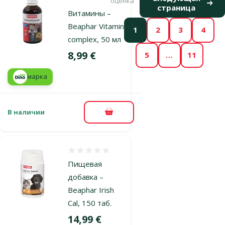
Оценка 100%, количество оценок: 1
оценка
страница
Витамины –
Beaphar Vitamin B-
1
2
3
4
complex, 50 мл
Цена
8,99 €
5
…
11
марка
В наличии
В корзину
Оценка 0%
Пищевая
добавка –
Beaphar Irish
Cal, 150 таб.
Цена
14,99 €