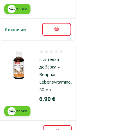
марка
В наличии
В корзину
Оценка 0%
Пищевая
добавка –
Beaphar
Lebensvitamine,
50 мл
Цена
6,99 €
марка