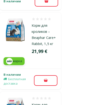
В наличии
В корзину
Оценка 0%
Корм для
кроликов –
Beaphar Care+
Rabbit, 1,5 кг
Цена
21,99 €
марка
В наличии
Бесплатная
В корзину
доставка
Оценка 0%
Корм для