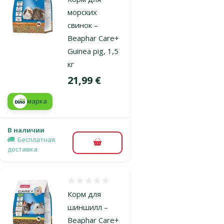
морских
свинок –
Beaphar Care+
Guinea pig, 1,5
кг
Цена
21,99 €
марка
В наличии
Бесплатная
В корзину
доставка
Оценка 0%
Корм для
шиншилл –
Beaphar Care+