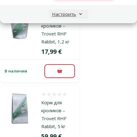
Оценка 0%
Настроить
Корм для
кроликов –
Trovet RHF
Rabbit, 1,2 кг
Цена
17,99 €
В наличии
В корзину
Оценка 0%
Корм для
кроликов –
Trovet RHF
Rabbit, 5 kг
Цена
59,99 €