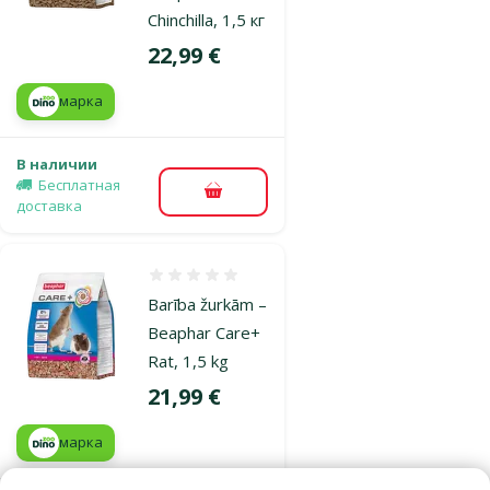
Chinchilla, 1,5 кг
Цена
22,99 €
марка
В наличии
Бесплатная
В корзину
доставка
Оценка 0%
Barība žurkām –
Beaphar Care+
Rat, 1,5 kg
Цена
21,99 €
марка