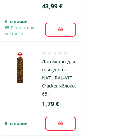
Цена
43,99 €
В наличии
Бесплатная
В корзину
доставка
Оценка 0%
Лакомство для
грызунов –
NATURAL-VIT
Cracker яблоко,
65 г
Цена
1,79 €
В наличии
В корзину