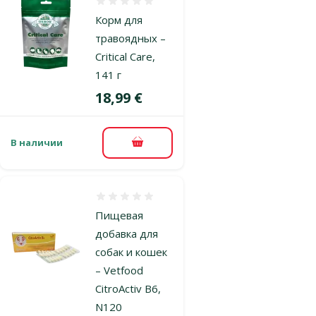
Оценка 0%
Корм для
травоядных –
Critical Care,
141 г
Цена
18,99 €
В наличии
В корзину
Оценка 0%
Пищевая
добавка для
собак и кошек
– Vetfood
CitroActiv B6,
N120