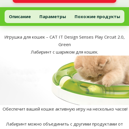
Игрушка для кошек – CAT IT Design Senses Play Circuit 2.0, Green
Добавить в корзину
Описание
Параметры
Похожие продукты
В начало страницы
superzoo.product.detail.content
Игрушка для кошек – CAT IT Design Senses Play Circuit 2.0,
Green
Лабиринт с шариком для кошек.
Обеспечит вашей кошке активную игру на несколько часов!
Лабиринт можно объединить с другими продуктами от