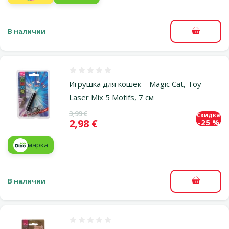
В наличии
В корзи
Оценка 0%
Игрушка для кошек – Magic Cat, Toy
Laser Mix 5 Motifs, 7 см
Исходная цена
3,99 €
Скидка
Цена
2,98 €
-25 %
марка
В наличии
В корзи
Оценка 0%