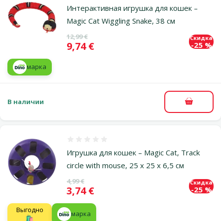
Интерактивная игрушка для кошек –
Magic Cat Wiggling Snake, 38 см
Исходная цена
12,99 €
Скидка
Цена
9,74 €
-25 %
марка
В наличии
В корзи
Оценка 0%
Игрушка для кошек – Magic Cat, Track
circle with mouse, 25 x 25 x 6,5 см
Исходная цена
4,99 €
Скидка
Цена
3,74 €
-25 %
Выгодно
марка
🛍️