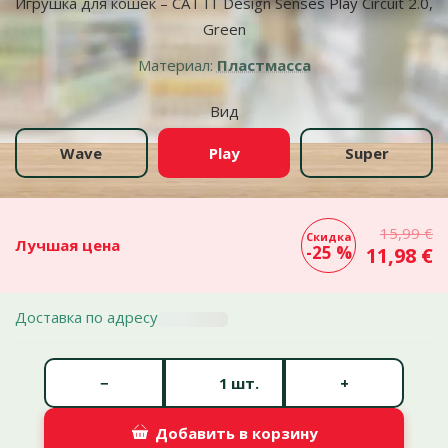
Игрушка для кошек – CAT IT Design Senses Play Circuit 2.0,
Green
Материал:
Пластмасса
Вид
Wave
Play
Super
15,99 €
Скидка
Лучшая цена
-25 %
11,98 €
Доставка по адресу
Количество штук *
−
+
шт.
Добавить в корзину