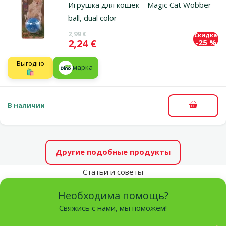
Игрушка для кошек – Magic Cat Wobber
ball, dual color
Исходная цена
2,99 €
Скидка
Цена
2,24 €
-25 %
Выгодно
марка
🛍️
В наличии
В корзи
Другие подобные продукты
Статьи и советы
Необходима помощь?
Свяжись с нами, мы поможем!