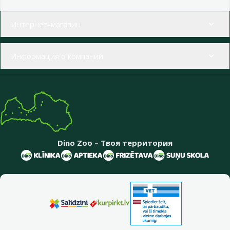
Меню в футере
Интернет-магазин
Информация о компании
Dino Zoo – Твоя территория