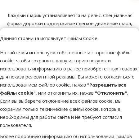
Каждый шарик устанавливается на рельс. Специальная
форма дорожки поддерживает легкое движение шара,
чтобы привлекать кошку к игре.
Данная страница использует файлы Cookie
На сайте мы используем собственные и сторонние файлы
Легкая сборка.
cookie, чтобы сохранять вашу историю покупок и
использовать информацию о ранее приобретенных товарах
для показа релевантной рекламы. Вы можете согласиться с
использованием файлов cookie, нажав
"Разрешить все
файлы cookie"
, или отклонить их, нажав
"Отклонить"
.
Если вы выберете отклонение всех файлов cookie, мы
сохраним только технические файлы cookie, которые
необходимы для работы сайта и не требуют согласия
Сложить рельсы не займет много времени и труда: сложите
пользователя.
две ячейки и надавите, пока не услышите мягкий щелчок.
Чтобы снять, нажмите на защелки с обоих концов и
Более подробную информацию об использовании файлов