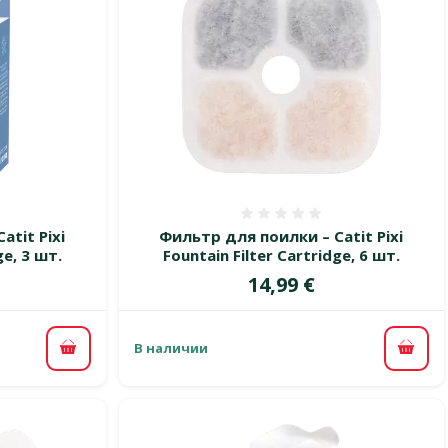
 0%
Оценка 0%
atit Pixi
Фильтр для поилки – Catit Pixi
ge, 3 шт.
Fountain Filter Cartridge, 6 шт.
Цена
14,99 €
В наличии
В корзину
В ко