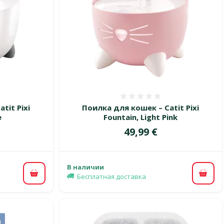
 0%
Оценка 0%
tit Pixi
Поилка для кошек – Catit Pixi
e
Fountain, Light Pink
Цена
49,99 €
В наличии
Бесплатная доставка
В корзину
В ко