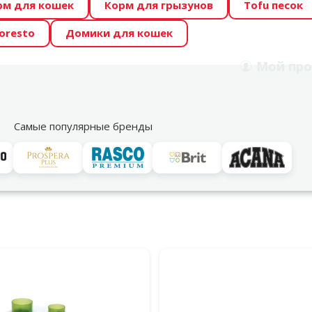
рм для кошек
Корм для грызунов
Tofu песок
 Zoo предлагает отличные цены на ТОП-овые корма! 🍖
oresto
Домики для кошек
DA ŪSAIŅI”! Возможно Твой питомец станет звездой 20
Мой
про
Поиск
рнет-магазин
Акции
Магазины
Услуги
Со
39
Самые популярные бренды
вары для кошек
Catit
развлечение и хорошее самочувствие. Игрушки для кошек, п
льтры
дукция Catit