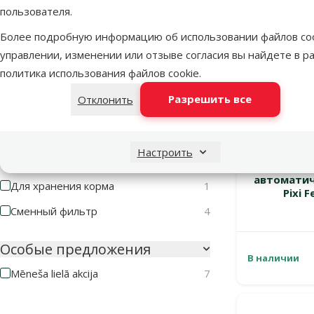
пользователя.
Ширина
Более подробную информацию об использовании файлов coo
управлении, изменении или отзыве согласия вы найдете в р
политика использования файлов cookie
.
Разрешить все
Отклонить
38cm
50cm
Тип продукта
Настроить
Автоматическая поилка
9
Впитыва
автоматич
Для хранения корма
1
Pixi 
Сменный фильтр
4
Особые предложения
В наличии
Mēneša lielā akcija
7