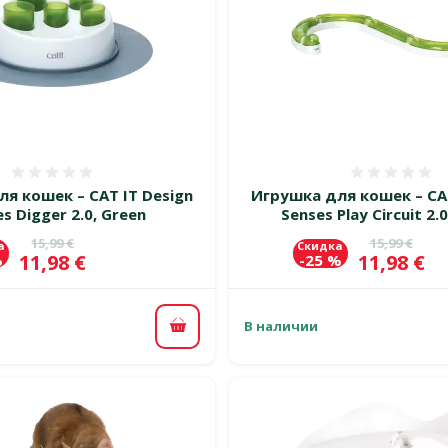
Оценка 0%
Оценка
я кошек – CAT IT Design
Игрушка для кошек – CAT
s Digger 2.0, Green
Senses Play Circuit 2.
Исходная цена
Исходная 
15,99 €
15,99 €
а
Скидка
Цена
Цена
11,98 €
11,98 €
%
-25 %
В наличии
В корзину