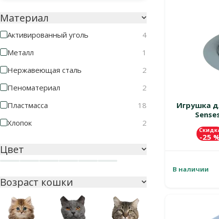
Материал
Активированный уголь
4
Металл
1
Нержавеющая сталь
2
Пеноматериал
2
Пластмасса
18
Игрушка дл
Senses
Хлопок
2
Скидк
-25 
Цвет
Белый
Голубой
Зеленый
Розовый
Синий
Черный
В наличии
Возраст кошки