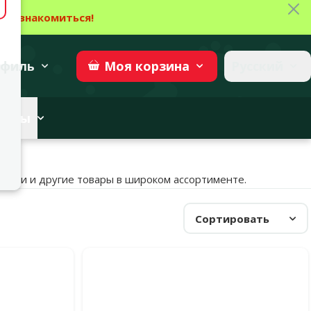
Зак
→
Ознакомиться!
27
→
Участвовать
superzoo.ch
филь
Русский
Моя
корзина
веты
оилки и другие товары в широком ассортименте.
Сортировать