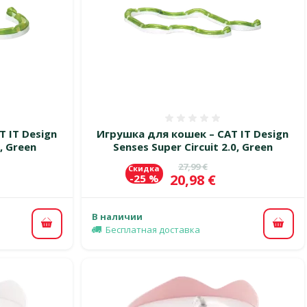
 0%
Оценка 0%
 IT Design
Игрушка для кошек – CAT IT Design
0, Green
Senses Super Circuit 2.0, Green
цена
Исходная цена
27,99 €
Скидка
Цена
20,98 €
-25 %
В наличии
В корзину
В ко
Бесплатная доставка