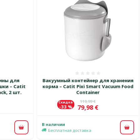
 0%
Оценка 0%
ины для
Вакуумный контейнер для хранения
ки – Catit
корма – Catit Pixi Smart Vacuum Food
ack, 2 шт.
Container
Исходная цена
119,99 €
Скидка
Цена
79,98 €
-33 %
В наличии
В корзину
В ко
Бесплатная доставка