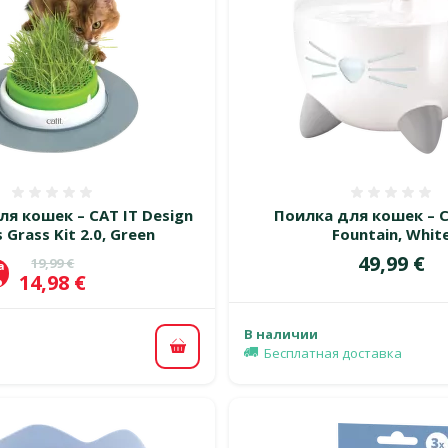
Оценка 0%
Оценка
я кошек – CAT IT Design
Поилка для кошек – Ca
 Grass Kit 2.0, Green
Fountain, Whit
Цена
49,99 €
Исходная цена
19,99 €
а
Цена
14,98 €
%
В наличии
Бесплатная доставка
В корзину