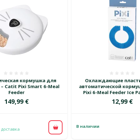
Оценка 0%
Оценка
ическая кормушка для
Охлаждающие пласт
 Catit Pixi Smart 6-Meal
автоматической кормуш
Feeder
Pixi 6-Meal Feeder Ice P
Цена
Цена
149,99 €
12,99 €
В наличии
 доставка
В корзину