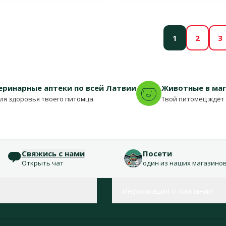
1
2
3
еринарные аптеки по всей Латвии
Животные в ма
для здоровья твоего питомца.
Твой питомец ждёт 
Свяжись с нами
Посети
Открыть чат
один из наших магазино
Информация о компании