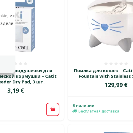
kie, их
азделе
Оценка 0%
Оценка
ющие подушечки для
Поилка для кошек – Catit
еской кормушки – Catit
Fountain with Stainless
Feeder Dry Pad, 3 шт.
Цена
129,99 €
Цена
3,19 €
В наличии
Бесплатная доставка
В корзину