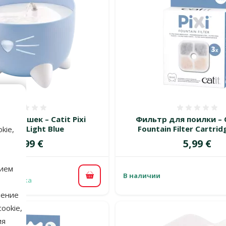
Оценка 0%
Оценка
для кошек – Catit Pixi
Фильтр для поилки – C
untain, Light Blue
Fountain Filter Cartrid
kie,
Цена
Цена
49,99 €
5,99 €
нием
В наличии
В корзину
 доставка
нение
ookie,
ия