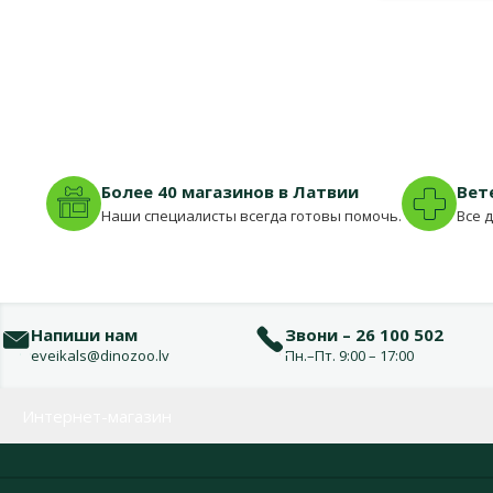
Более 40 магазинов в Латвии
Вет
Наши специалисты всегда готовы помочь.
Все 
Напиши нам
Звони – 26 100 502
eveikals@dinozoo.lv
Пн.–Пт. 9:00 – 17:00
Меню в футере
Интернет-магазин