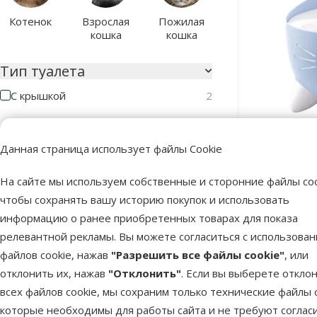
Котенок
Взрослая
Пожилая
кошка
кошка
Тип туалета
С крышкой
2
Длина
Данная страница использует файлы Cookie
Поилка 
Fo
На сайте мы используем собственные и сторонние файлы coo
чтобы сохранять вашу историю покупок и использовать
56cm
56cm
информацию о ранее приобретенных товарах для показа
релевантной рекламы. Вы можете согласиться с использова
Высота
В наличии
Бесплатная
файлов cookie, нажав
"Разрешить все файлы cookie"
, или
отклонить их, нажав
"Отклонить"
. Если вы выберете откло
всех файлов cookie, мы сохраним только технические файлы c
которые необходимы для работы сайта и не требуют соглас
47cm
48cm