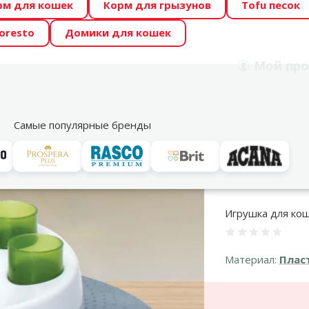
рм для кошек
Корм для грызунов
Tofu песок
 Zoo предлагает отличные цены на ТОП-овые корма! 🍖
oresto
Домики для кошек
DA ŪSAIŅI”! Возможно Твой питомец станет звездой 20
Мой
про
Поиск
рнет-магазин
Акции
Магазины
Услуги
Со
39
Самые популярные бренды
и тоннели
Интерактивные игрушки
Игрушка для кошек CAT IT Desi
Игрушка для коше
Оценка 0%
Материал:
Плас