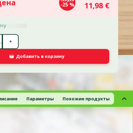
цена
11,98 €
-25 %
есу
Количество штук *
+
.
Добавить в корзину
писание
Параметры
Похожие продукты