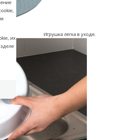
нение
ookie,
ия
Игрушка легка в уходе.
kie, их
азделе