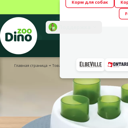
Корм для собак
Ко
Весь месяц Dino
F
Фотоконкурс “GA
Поддержка
Инте
Главная страница
Товары для кошек
Игрушки, лестницы 