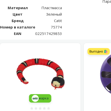
Пар
Материал
Пластмасса
Цвет
Зеленый
Бренд
Catit
Номер в каталоге
75774
EAN
022517429853
Выгодно 🛍️
марка
Оценка 0%