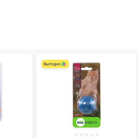
Выгодно 🛍️
марка
 0%
Оценка 0%