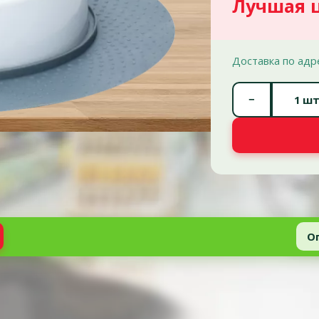
Лучшая 
Доставка по адр
−
шт
О