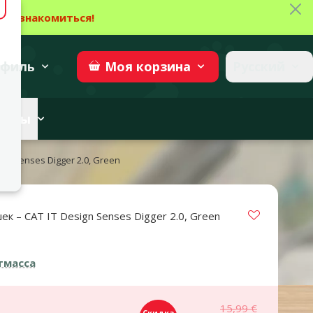
Зак
→
Ознакомиться!
27
→
Участвовать
superzoo.ch
филь
Русский
Моя
корзина
веты
gn Senses Digger 2.0, Green
Vložit do 
к – CAT IT Design Senses Digger 2.0, Green
тмасса
15,99 €
Скидка