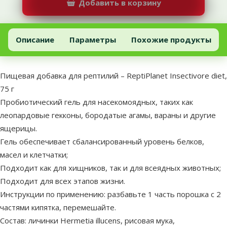
Добавить в корзину
Пищевая добавка для рептилий – ReptiPlanet Insectivore diet, 75
Добавить в корзину
Описание
Параметры
Похожие продукты
В начало страницы
superzoo.product.detail.content
Пищевая добавка для рептилий – ReptiPlanet Insectivore diet,
75 г
Пробиотический гель для насекомоядных, таких как
леопардовые гекконы, бородатые агамы, вараны и другие
ящерицы.
Гель обеспечивает сбалансированный уровень белков,
масел и клетчатки;
Подходит как для хищников, так и для всеядных животных;
Подходит для всех этапов жизни.
Инструкции по применению: разбавьте 1 часть порошка с 2
частями кипятка, перемешайте.
Состав: личинки Hermetia illucens, рисовая мука,