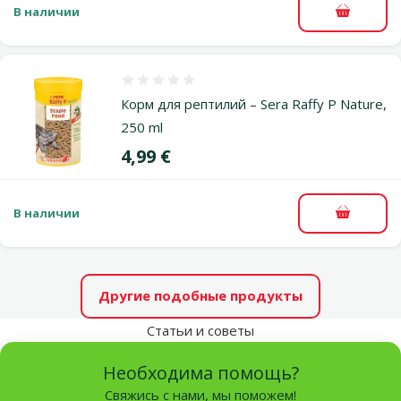
В наличии
В корзи
Оценка 0%
Корм для рептилий – Sera Raffy P Nature,
250 ml
Цена
4,99 €
В наличии
В корзи
Другие подобные продукты
Статьи и советы
Необходима помощь?
Свяжись с нами, мы поможем!