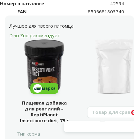
Номер в каталоге
42594
EAN
8595681803740
Лучшее для твоего питомца
Dino Zoo рекомендует
марка
Пищевая добавка
для рептилий –
Поиск продукта
ReptiPlanet
Vy
Insectivore diet, 75 г
Тип корма