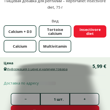
Пищевая добавка для рептилий – ReptiPlanet Insectivore
diet, 75 г
Вид
Tortoise
Insectivore
Calcium + D3
calcium
diet
Calcium
Multivitamin
Цена
5,99 €
Информация о цене и наличии товара
Доставка по адресу
Количество штук *
−
+
шт.