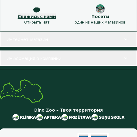
Свяжись с нами
Посети
Открыть чат
один из наших магазинов
Меню в футере
Интернет-магазин
Информация о компании
Dino Zoo – Твоя территория