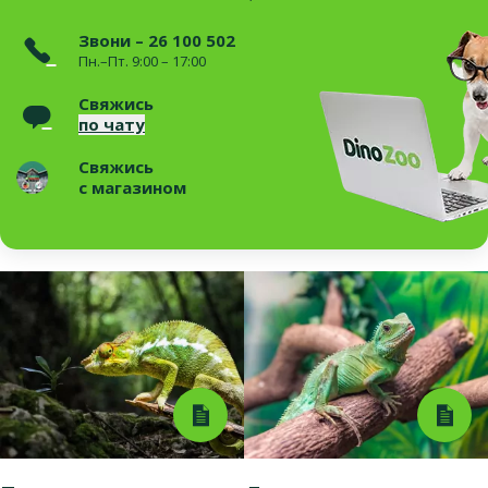
Звони – 26 100 502
Пн.–Пт. 9:00 – 17:00
Свяжись
по чату
Свяжись
с магазином