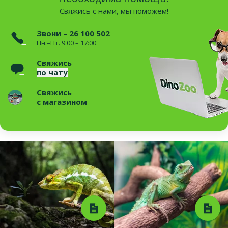
Свяжись с нами, мы поможем!
Звони – 26 100 502
Пн.–Пт. 9:00 – 17:00
Свяжись
по чату
Свяжись
с магазином