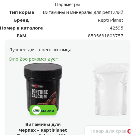
Параметры
Тип корма
Витамины и минералы для рептилий
Бренд
Repti Planet
Номер в каталоге
42595
EAN
8595681803757
Лучшее для твоего питомца
Dino Zoo рекомендует
марка
Витамины для
Поиск продукта
черпах – ReptiPlanet
Vy