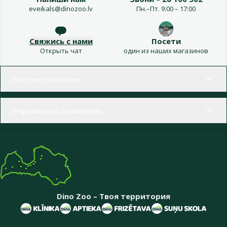
eveikals@dinozoo.lv
Пн.–Пт. 9:00 – 17:00
Свяжись с нами
Посети
Открыть чат
один из наших магазинов
Меню в футере
Интернет-магазин
Информация о компании
Dino Zoo – Твоя территория