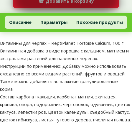
Добавить в корзину
Витамины для черпах – ReptiPlanet Tortoise Calcium, 100 г
Добавить в корзину
Описание
Параметры
Похожие продукты
В начало страницы
superzoo.product.detail.content
Витамины для черпах – ReptiPlanet Tortoise Calcium, 100 г
Витаминная добавка в виде порошка с кальцием, магнием и
экстрактами растений для наземных черепах.
Инструкции по применению: Добавку можно использовать
ежедневно со всеми видами растений, фруктов и овощей.
Также можно добавлять во влажные гранулированные
корма.
Состав: карбонат кальция, карбонат магния, эхинацея,
крапива, опора, подорожник, чертополох, одуванчик, цветок
кактуса, лепестки роз, цветок календулы, съедобный кактус,
цветок гибискуса, листья тутового дерева, пчелиная пыльца.