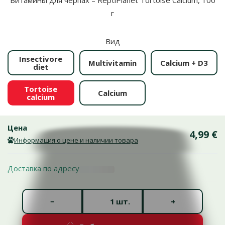
Витамины для черпах – ReptiPlanet Tortoise Calcium, 100
г
Вид
Insectivore
Multivitamin
Calcium + D3
diet
Tortoise
Calcium
calcium
Цена
4,99 €
Информация о цене и наличии товара
Доставка по адресу
Количество штук *
−
+
шт.