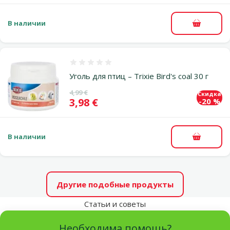
В наличии
В корзи
Оценка 0%
Уголь для птиц – Trixie Bird's coal 30 г
Исходная цена
4,99 €
Скидка
Цена
3,98 €
-20 %
В наличии
В корзи
Другие подобные продукты
Статьи и советы
Необходима помощь?