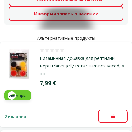
Информировать о наличии
Альтернативные продукты
Оценка 0%
Витаминная добавка для рептилий –
Repti Planet Jelly Pots Vitamines Mixed, 8
шт.
Цена
7,99 €
марка
В наличии
В корзи