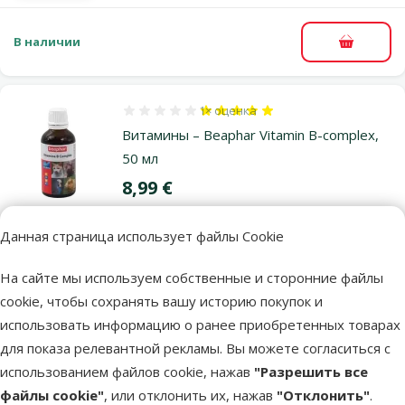
В наличии
В корзи
1×
оценка
Оценка 100%, количество оценок: 1
Витамины – Beaphar Vitamin B-complex,
50 мл
Цена
8,99 €
марка
Данная страница использует файлы Cookie
На сайте мы используем собственные и сторонние файлы
В наличии
В корзи
cookie, чтобы сохранять вашу историю покупок и
использовать информацию о ранее приобретенных товарах
для показа релевантной рекламы. Вы можете согласиться с
использованием файлов cookie, нажав
"Разрешить все
Другие подобные продукты
файлы cookie"
, или отклонить их, нажав
"Отклонить"
.