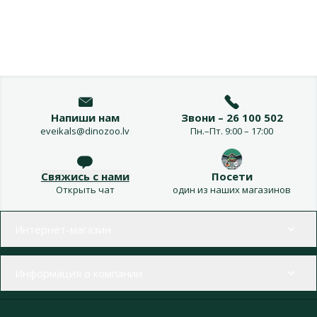
Напиши нам
Звони – 26 100 502
eveikals@dinozoo.lv
Пн.–Пт. 9:00 – 17:00
Свяжись с нами
Посети
Открыть чат
один из наших магазинов
Меню в футере
Интернет-магазин
Информация о компании