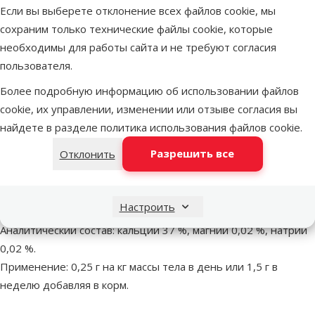
Если вы выберете отклонение всех файлов cookie, мы
Витамины для рептилий – Nekton Rep Calcium + D3, 35 г
Описание
Параметры
В начало страницы
сохраним только технические файлы cookie, которые
необходимы для работы сайта и не требуют согласия
superzoo.product.detail.content
пользователя.
Витамины для рептилий – Nekton Rep Calcium + D3, 35 г.
Витаминная добавка, обогащенная витамином D3 и двумя
Более подробную информацию об использовании файлов
аминокислотами;
cookie, их управлении, изменении или отзыве согласия вы
Способствует оптимальному развитию скелета
найдете в разделе
политика использования файлов cookie
.
и правильному метаболизму кальция;
Разрешить все
Отклонить
Используется для предотвращения и профилактики
дефицита кальция и заболеваний, вызванных его
недостатком.
Настроить
Состав: карбонат кальция, карбонат магния.
Аналитический состав: кальций 37 %, магний 0,02 %, натрий
0,02 %.
Применение: 0,25 г на кг массы тела в день или 1,5 г в
неделю добавляя в корм.