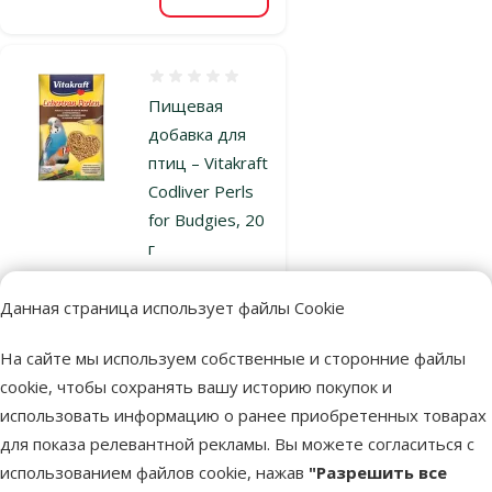
В корзину
Оценка 0%
Пищевая
добавка для
птиц – Vitakraft
Codliver Perls
for Budgies, 20
г
Цена
0,99 €
Данная страница использует файлы Cookie
В наличии
На сайте мы используем собственные и сторонние файлы
В корзину
cookie, чтобы сохранять вашу историю покупок и
использовать информацию о ранее приобретенных товарах
Оценка 0%
для показа релевантной рекламы. Вы можете согласиться с
Витамины для
использованием файлов cookie, нажав
"Разрешить все