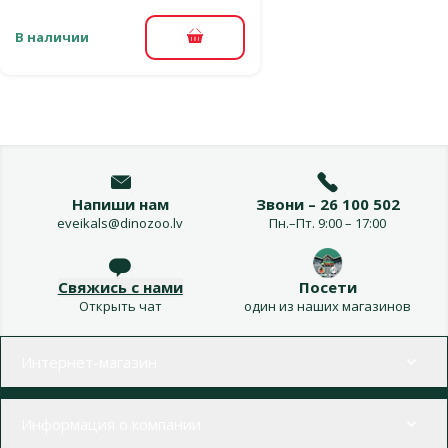
В наличии
В корзину
Напиши нам
Звони – 26 100 502
eveikals@dinozoo.lv
Пн.–Пт. 9:00 – 17:00
Свяжись с нами
Посети
Открыть чат
один из наших магазинов
Меню в футере
Интернет-магазин
Информация о компании