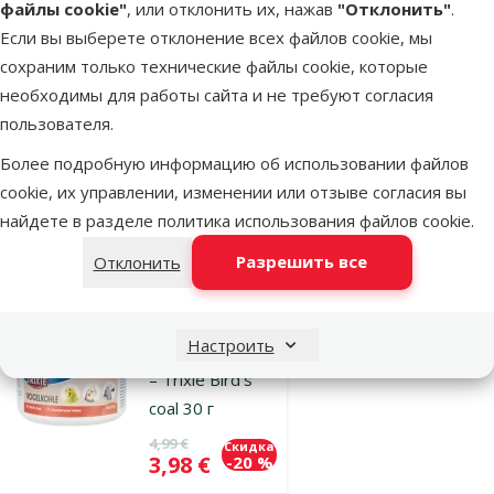
птиц и других
файлы cookie"
, или отклонить их, нажав
"Отклонить"
.
животных –
Если вы выберете отклонение всех файлов cookie, мы
Avifood
сохраним только технические файлы cookie, которые
Palmgloss, 100
необходимы для работы сайта и не требуют согласия
мл
пользователя.
Цена
45,99 €
Более подробную информацию об использовании файлов
cookie, их управлении, изменении или отзыве согласия вы
В наличии
найдете в разделе
политика использования файлов cookie
.
Бесплатная
В корзину
доставка
Разрешить все
Отклонить
Оценка 0%
Настроить
Уголь для птиц
– Trixie Bird's
coal 30 г
Исходная цена
4,99 €
Скидка
Цена
3,98 €
-20 %