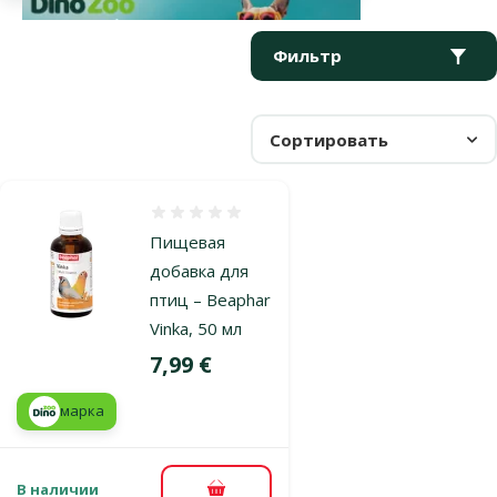
Параметрический фильтр
Выбранные фильтры
Продукты в категории Витамины для птиц
Фильтр
Сортировать
Оценка 0%
Пищевая
добавка для
птиц – Beaphar
Vinka, 50 мл
Цена
7,99 €
марка
В наличии