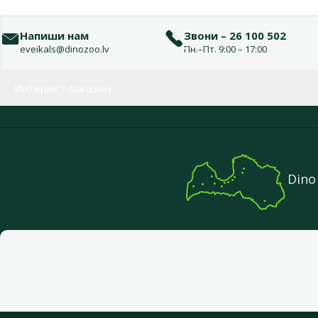
Напиши нам
Звони – 26 100 502
eveikals@dinozoo.lv
Пн.–Пт. 9:00 – 17:00
Меню в футере
Интернет-магазин
Dino