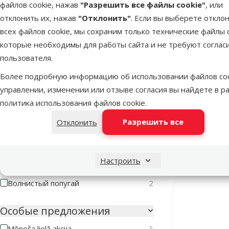
файлов cookie, нажав
"Разрешить все файлы cookie"
, или
Материал
отклонить их, нажав
"Отклонить"
. Если вы выберете откло
Нержавеющая сталь
4
всех файлов cookie, мы сохраним только технические файлы c
которые необходимы для работы сайта и не требуют соглас
Пластмасса
3
пользователя.
Птица
Более подробную информацию об использовании файлов coo
Кормушка
управлении, изменении или отзыве согласия вы найдете в р
Канарейка
3
клетки – T
политика использования файлов cookie
.
Корелла
2
Разрешить все
Отклонить
Маленький попугай
3
Маленькая экзотическая
2
В наличии
Настроить
Средний попугай
1
Волнистый попугай
2
Особые предложения
Mēneša lielā akcija
3