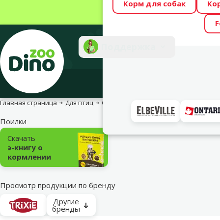
Корм для собак
Ко
Весь месяц Dino
F
Фотоконкурс “GA
Поддержка
Инте
Главная страница
Для птиц
Оборудование для клетки
Поилки
Подкатегория
Скачать
э-книгу о
кормлении
Просмотр продукции по бренду
Другие
бренды