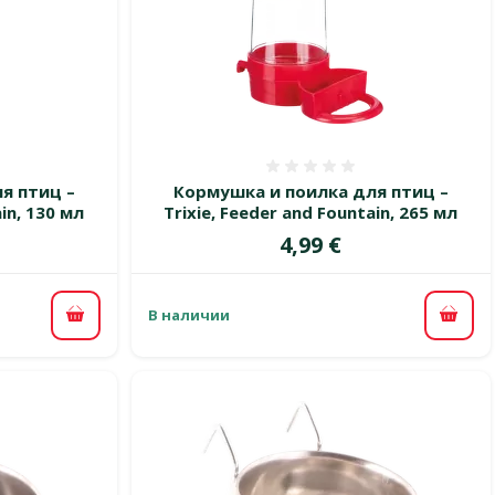
 0%
Оценка 0%
я птиц –
Кормушка и поилка для птиц –
ain, 130 мл
Trixie, Feeder and Fountain, 265 мл
Цена
4,99 €
В наличии
В корзину
В ко