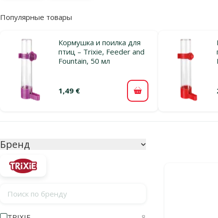
Популярные товары
Кормушка и поилка для
птиц – Trixie, Feeder and
Fountain, 50 мл
1,49 €
В корзину
Параметрический фильтр
Выбранные фи
Бренд
Продукты в ка
Поиск по бренду
TRIXIE
8