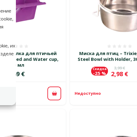
нение
ookie,
ия
kie, их
Оценка 0%
Оценка
 и поилка для птичьей
Миска для птиц – Trixie,
азделе
rixie Seed and Water cup,
Steel Bowl with Holder, 3
200 мл
Исходная 
3,99 €
Скидка
Цена
Цена
1,49 €
2,98 €
-25 %
Недоступно
В корзину