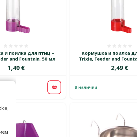
Оценка 0%
Оценка
 и поилка для птиц –
Кормушка и поилка дл
eder and Fountain, 50 мл
Trixie, Feeder and Fount
Цена
Цена
1,49 €
2,49 €
В наличии
В корзину
kie,
нием