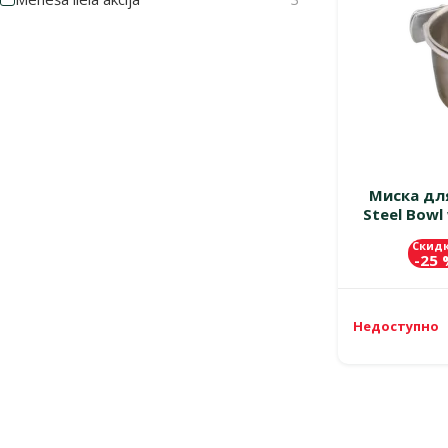
Миска для
Steel Bowl 
Скид
-25
Недоступно