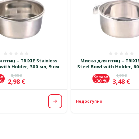
Оценка 0%
Оценка
 птиц – TRIXIE Stainless
Миска для птиц – TRIXIE
with Holder, 300 мл, 9 см
Steel Bowl with Holder, 6
Исходная цена
Исходная 
3,99 €
4,99 €
ка
Скидка
Цена
Цена
2,98 €
3,48 €
 %
-30 %
Недоступно
Посмотреть