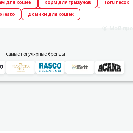
рм для кошек
Корм для грызунов
Tofu песок
 Zoo предлагает отличные цены на ТОП-овые корма! 🍖
oresto
Домики для кошек
DA ŪSAIŅI”! Возможно Твой питомец станет звездой 20
Мой
про
Поиск
рнет-магазин
Акции
Магазины
Услуги
Со
39
Самые популярные бренды