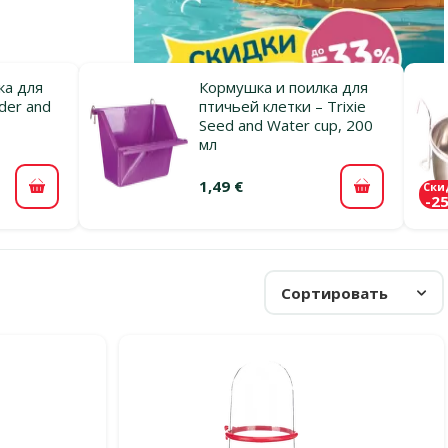
ка для
Кормушка и поилка для
eder and
птичьей клетки – Trixie
Seed and Water cup, 200
мл
1,49 €
Ски
В корзину
В корзину
-2
Сортировать