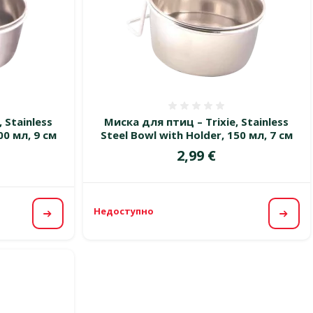
 0%
Оценка 0%
 Stainless
Миска для птиц – Trixie, Stainless
00 мл, 9 см
Steel Bowl with Holder, 150 мл, 7 см
Цена
2,99 €
цена
Недоступно
Посм
Посмотреть