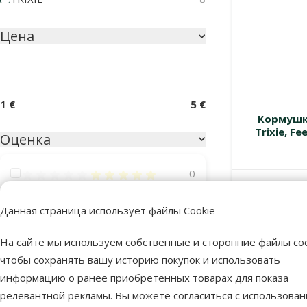
Цена
1 €
5 €
Кормушка
Trixie, Fe
Оценка
Оценка 100%
0
В наличии
Оценка 80%
0
Данная страница использует файлы Cookie
Оценка 60%
0
На сайте мы используем собственные и сторонние файлы coo
Оценка 40%
0
чтобы сохранять вашу историю покупок и использовать
Оценка 20%
0
информацию о ранее приобретенных товарах для показа
релевантной рекламы. Вы можете согласиться с использова