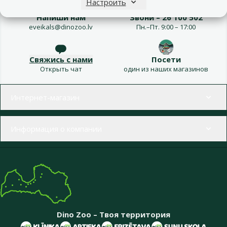
Настроить
Напиши нам
Звони – 26 100 502
eveikals@dinozoo.lv
Пн.–Пт. 9:00 – 17:00
Свяжись с нами
Посети
Открыть чат
один из наших магазинов
Меню в футере
Интернет-магазин
Информация о компании
Dino Zoo – Твоя территория