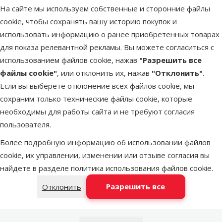
На сайте мы используем собственные и сторонние файлы
cookie, чтобы сохранять вашу историю покупок и
Latvijas Pasts пакомат
во вторник
использовать информацию о ранее приобретенных товарах
для показа релевантной рекламы. Вы можете согласиться с
использованием файлов cookie, нажав
"Разрешить все
DPD Pickup tīkls
во вторник
файлы cookie"
, или отклонить их, нажав
"Отклонить"
.
Если вы выберете отклонение всех файлов cookie, мы
LATVIJAS PASTS почтовое
сохраним только технические файлы cookie, которые
во вторник
отделение
необходимы для работы сайта и не требуют согласия
пользователя.
Более подробную информацию об использовании файлов
OMNIVA пакоматы
во вторник
cookie, их управлении, изменении или отзыве согласия вы
найдете в разделе
политика использования файлов cookie
.
Добавить в корзину
Разрешить все
Отклонить