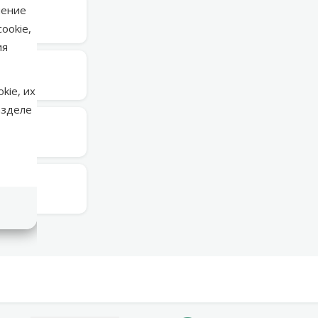
нение
в среду
ookie,
ия
в среду
kie, их
азделе
в среду
в среду