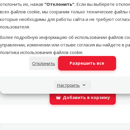
отклонить их, нажав
"Отклонить"
. Если вы выберете откло
LATVIJAS PASTS почтовое отделение
всех файлов cookie, мы сохраним только технические файлы c
которые необходимы для работы сайта и не требуют соглас
пользователя.
DPD Pickup tīkls
Более подробную информацию об использовании файлов coo
управлении, изменении или отзыве согласия вы найдете в р
политика использования файлов cookie
.
OMNIVA пакоматы
Разрешить все
Отклонить
Latvijas Pasts пакомат
Настроить
Добавить в корзину