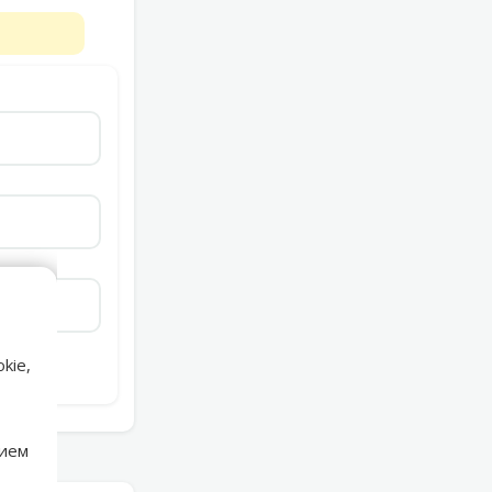
kie,
нием