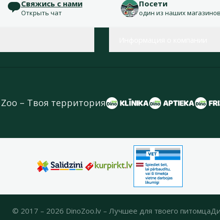
Свяжись с нами
Посети
Открыть чат
один из наших магазино
Информация о компании
 Zoo – Твоя территория
© 2017 – 2026 DinoZoo.lv – Лучшее для твоего питомца
Ди