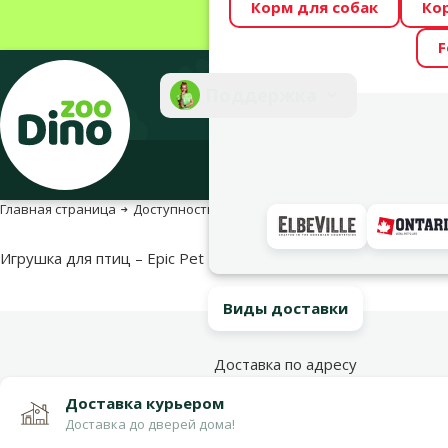
Корм для собак
Ко
Весь месяц Dino
F
Фотоконкурс “GA
Поддержка
Инте
Главная страница
Доступность продукта
Доступность продукта
Игрушка для птиц – Epic Pet Toy of wood hanging with bell, 30 
Виды доставки
Доставка по адресу
Доставка курьером
Доставка до дверей дома!