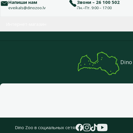
Напиши нам
Звони – 26 100 502
eveikals@dinozoo.lv
Пн.–Пт. 9:00 – 17:00
Меню в футере
Интернет-магазин
Dino
Dino Zoo в социальных сетях