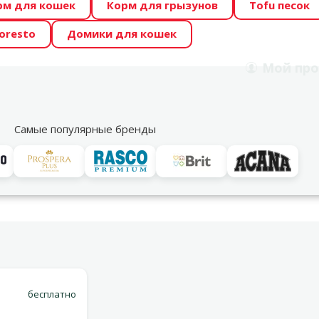
рм для кошек
Корм для грызунов
Tofu песок
 Zoo предлагает отличные цены на ТОП-овые корма! 🍖
oresto
Домики для кошек
DA ŪSAIŅI”! Возможно Твой питомец станет звездой 20
Мой
про
Поиск
рнет-магазин
Акции
Магазины
Услуги
Со
39
Самые популярные бренды
Варианты доставки
x 12 см
бесплатно