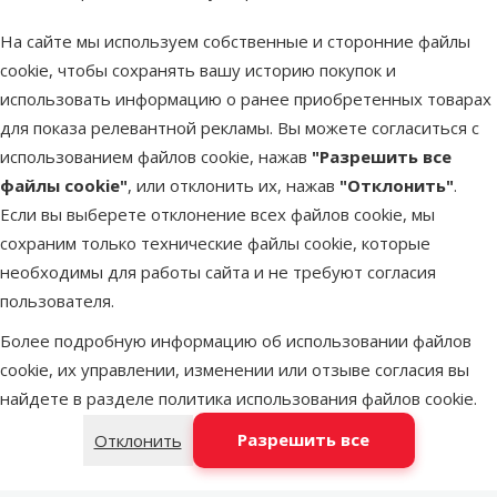
Оценка 0%
На сайте мы используем собственные и сторонние файлы
Гнездо для
cookie, чтобы сохранять вашу историю покупок и
канареек –
использовать информацию о ранее приобретенных товарах
TRIXIE Canary
для показа релевантной рекламы. Вы можете согласиться с
Nest
использованием файлов cookie, нажав
"Разрешить все
Цена
2,49 €
файлы cookie"
, или отклонить их, нажав
"Отклонить"
.
Если вы выберете отклонение всех файлов cookie, мы
сохраним только технические файлы cookie, которые
В наличии
В корзину
необходимы для работы сайта и не требуют согласия
пользователя.
Оценка 0%
Более подробную информацию об использовании файлов
Гнездо для
cookie, их управлении, изменении или отзыве согласия вы
птиц – TRIXIE
найдете в разделе
политика использования файлов cookie
.
Nesting Box,
Разрешить все
Отклонить
21 x 13 x 12 см
Цена
8,99 €