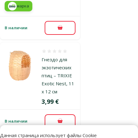
марка
В наличии
В корзину
Оценка 0%
Гнездо для
экзотических
птиц – TRIXIE
Exotic Nest, 11
x 12 см
Цена
3,99 €
В наличии
В корзину
Данная страница использует файлы Cookie