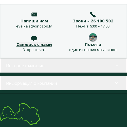
Напиши нам
Звони – 26 100 502
eveikals@dinozoo.lv
Пн.–Пт. 9:00 – 17:00
Свяжись с нами
Посети
Открыть чат
один из наших магазинов
Меню в футере
Интернет-магазин
Информация о компании