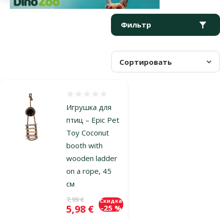
Параметрический фильтр
Выбранные фильтры
Продукты в категории Гнезда
Фильтр
Сортировать
Оценка 0%
Игрушка для
птиц – Epic Pet
Toy Coconut
booth with
wooden ladder
on a rope, 45
см
Исходная цена
7,99 €
Скидка
Цена
5,98 €
-25 %