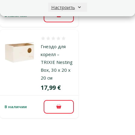
Настроить
В наличии
В корзину
Оценка 0%
Гнездо для
корелл –
TRIXIE Nesting
Box, 30 x 20 x
20 cм
Цена
17,99 €
В наличии
В корзину