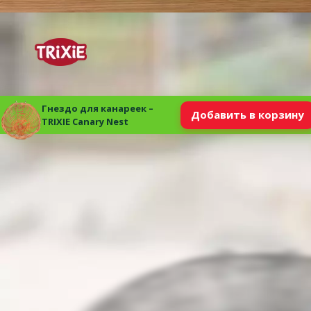
Гнездо для канареек –
Добавить в корзину
TRIXIE Canary Nest
superzoo.product.detail.content
Гнездо для канареек – TRIXIE Canary Nest.
Гнездо подходит для канареек;
Изготовлено из бамбука;
Удобное крепление, с помощью которого гнездо можно легко
Диаметр: 10 см.
Пар
Материал
Бамбук