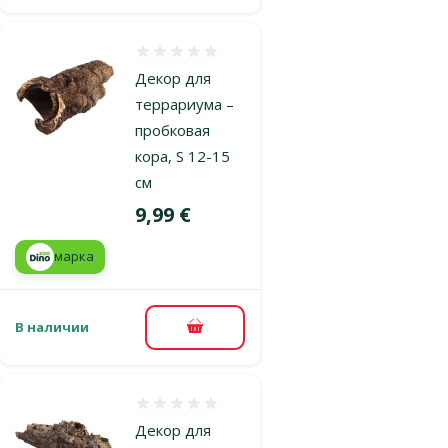
Оценка 0%
Декор для
террариума –
пробковая
кора, S 12-15
см
Цена
9,99 €
марка
В наличии
В корзину
Оценка 0%
Декор для