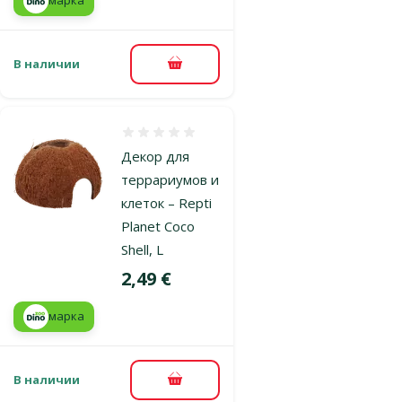
марка
В наличии
В корзину
Оценка 0%
Декор для
террариумов и
клеток – Repti
Planet Coco
Shell, L
Цена
2,49 €
марка
В наличии
В корзину