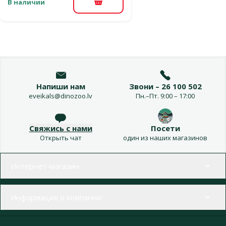
В наличии
В корзину
Напиши нам
Звони – 26 100 502
eveikals@dinozoo.lv
Пн.–Пт. 9:00 – 17:00
Свяжись с нами
Посети
Открыть чат
один из наших магазинов
Меню в футере
Интернет-магазин
Информация о компании