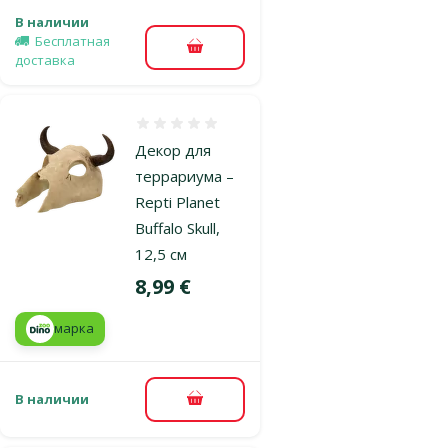
В наличии
Бесплатная
В корзину
доставка
Оценка 0%
Декор для
террариума –
Repti Planet
Buffalo Skull,
12,5 см
Цена
8,99 €
марка
В наличии
В корзину