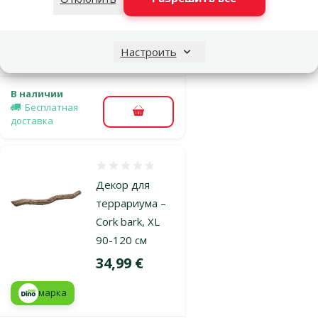
Цена
27,99 €
Настроить
марка
В наличии
Бесплатная
В корзину
доставка
Оценка 0%
Декор для
террариума –
Cork bark, XL
90-120 см
Цена
34,99 €
марка