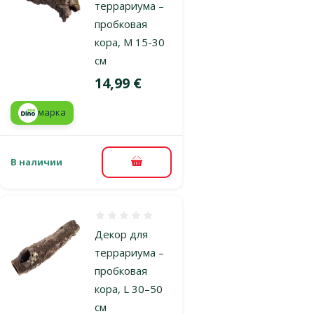
террариума –
пробковая
кора, М 15-30
см
Цена
14,99 €
марка
В наличии
В корзину
Оценка 0%
Декор для
террариума –
пробковая
кора, L 30–50
см