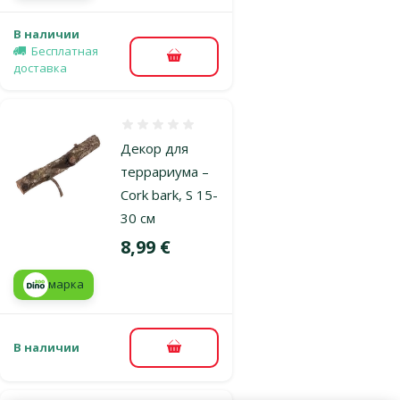
В наличии
Бесплатная
В корзину
доставка
Оценка 0%
Декор для
террариума –
Cork bark, S 15-
30 см
Цена
8,99 €
марка
В наличии
В корзину