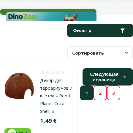
Текущие события
Параметрический фильтр
Выбранные фильтры
Продукты в категории Укрытия
Фильтр
Сортировать
Оценка 0%
Следующая
страница
Декор для
террариумов и
1
2
3
клеток – Repti
Planet Coco
Shell, S
Цена
1,49 €