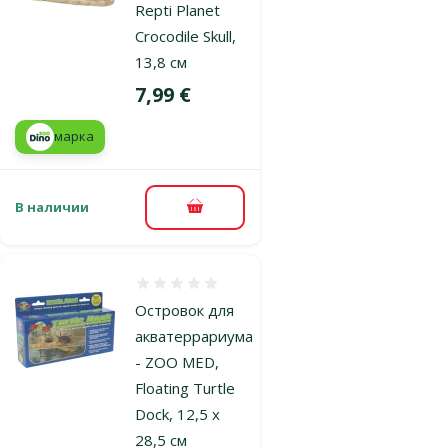
Repti Planet
Crocodile Skull,
13,8 см
Цена
7,99 €
марка
В наличии
В корзину
Оценка 0%
Островок для
акватеррариума
- ZOO MED,
Floating Turtle
Dock, 12,5 x
28,5 см