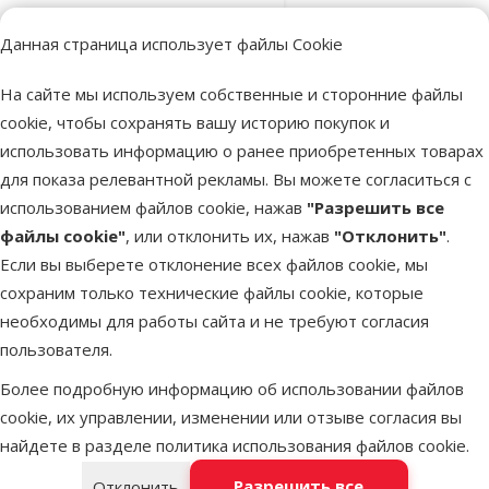
Оценка 0%
Данная страница использует файлы Cookie
Декор для
террариума –
На сайте мы используем собственные и сторонние файлы
Cork bark, M
cookie, чтобы сохранять вашу историю покупок и
30-60 см
использовать информацию о ранее приобретенных товарах
Цена
18,99 €
для показа релевантной рекламы. Вы можете согласиться с
использованием файлов cookie, нажав
"Разрешить все
марка
файлы cookie"
, или отклонить их, нажав
"Отклонить"
.
Если вы выберете отклонение всех файлов cookie, мы
В наличии
сохраним только технические файлы cookie, которые
В корзину
необходимы для работы сайта и не требуют согласия
пользователя.
Оценка 0%
Более подробную информацию об использовании файлов
Декор для
cookie, их управлении, изменении или отзыве согласия вы
террариума –
найдете в разделе
политика использования файлов cookie
.
Cork bark, L
Разрешить все
Отклонить
60–90см