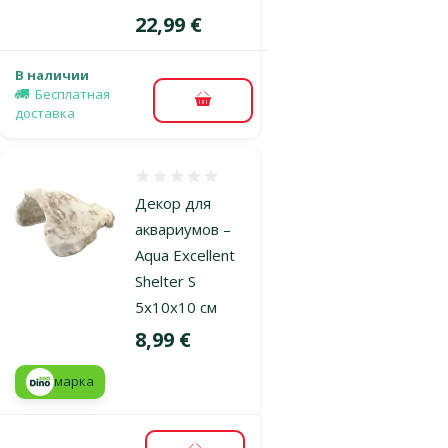
Цена
22,99 €
В наличии
Бесплатная
В корзину
доставка
Оценка 0%
Декор для
аквариумов –
Aqua Excellent
Shelter S
5x10x10 см
Цена
8,99 €
марка