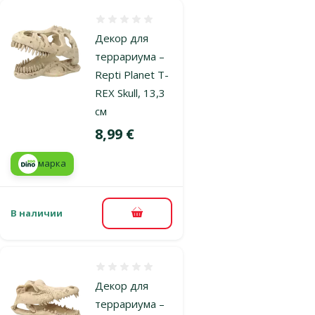
Оценка 0%
Декор для
террариума –
Repti Planet T-
REX Skull, 13,3
см
Цена
8,99 €
марка
В наличии
В корзину
Оценка 0%
Декор для
террариума –