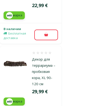
Цена
22,99 €
марка
В наличии
Бесплатная
В корзину
доставка
Оценка 0%
Декор для
террариума –
пробковая
кора, XL 90-
120 см
Цена
29,99 €
марка