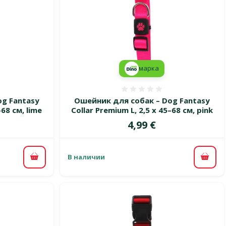
марка
 0%
Оценка 0%
g Fantasy
Ошейник для собак – Dog Fantasy
–68 см, lime
Collar Premium L, 2,5 x 45–68 см, pink
Цена
4,99 €
В наличии
В корзину
В ко