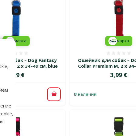
марка
марка
Оценка 0%
Оценка
ля собак – Dog Fantasy
Ошейник для собак – Do
ium M, 2 x 34–49 см, blue
Collar Premium M, 2 x 34
kie,
Цена
Цена
3,99 €
3,99 €
нием
В наличии
В корзину
нение
ookie,
ия