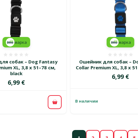
марка
марка
Оценка 0%
Оценка
ля собак – Dog Fantasy
Ошейник для собак – Do
emium XL, 3,8 x 51–78 см,
Collar Premium XL, 3,8 x 51
black
Цена
6,99 €
Цена
6,99 €
В наличии
В корзину
1
2
3
4
5