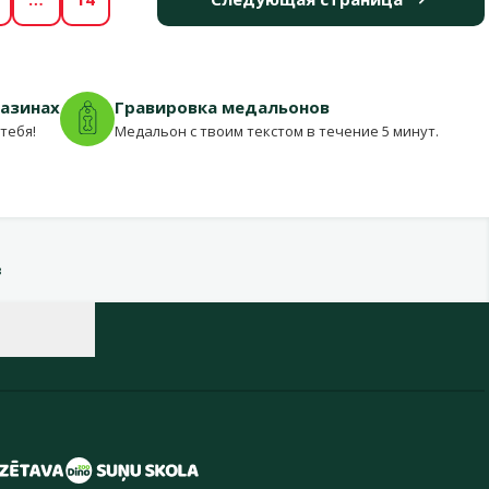
газинах
Гравировка медальонов
тебя!
Медальон с твоим текстом в течение 5 минут.
в