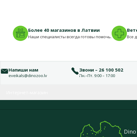
Более 40 магазинов в Латвии
Вет
Наши специалисты всегда готовы помочь.
Все 
Напиши нам
Звони – 26 100 502
eveikals@dinozoo.lv
Пн.–Пт. 9:00 – 17:00
Меню в футере
Интернет-магазин
Dino