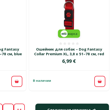
марка
 0%
Оценка 0%
g Fantasy
Ошейник для собак – Dog Fantasy
–78 см, blue
Collar Premium XL, 3,8 x 51–78 см, red
Цена
6,99 €
В наличии
В корзину
В ко
…
14
Следующая страница