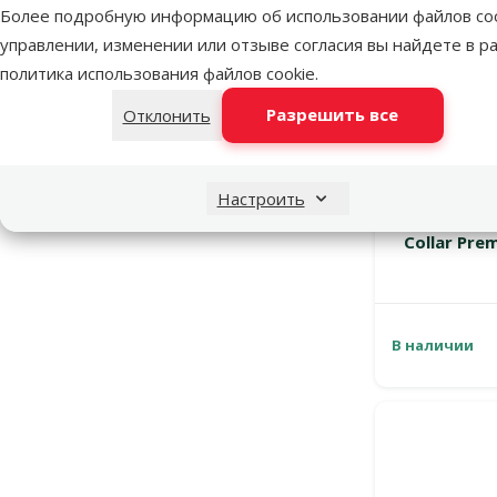
Особые предложения
Более подробную информацию об использовании файлов coo
Mēneša lielā akcija
18
управлении, изменении или отзыве согласия вы найдете в р
политика использования файлов cookie
.
Разрешить все
Отклонить
Настроить
Ошейник д
Collar Prem
В наличии