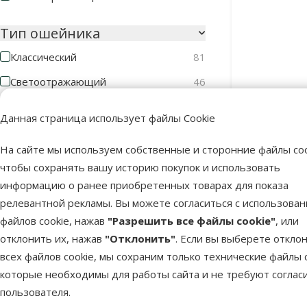
Тип ошейника
Классический
81
Светоотражающий
46
Лента/Трос
Данная страница использует файлы Cookie
Ошейник д
Лента
60
Collar Prem
На сайте мы используем собственные и сторонние файлы coo
чтобы сохранять вашу историю покупок и использовать
Трос
3
информацию о ранее приобретенных товарах для показа
Длина
релевантной рекламы. Вы можете согласиться с использова
В наличии
файлов cookie, нажав
"Разрешить все файлы cookie"
, или
отклонить их, нажав
"Отклонить"
. Если вы выберете откло
всех файлов cookie, мы сохраним только технические файлы c
30cm
150cm
которые необходимы для работы сайта и не требуют соглас
пользователя.