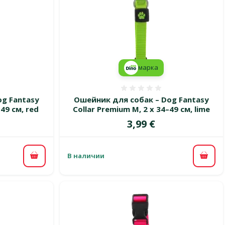
марка
 0%
Оценка 0%
g Fantasy
Ошейник для собак – Dog Fantasy
–49 см, red
Collar Premium M, 2 x 34–49 см, lime
Цена
3,99 €
В наличии
В корзину
В ко