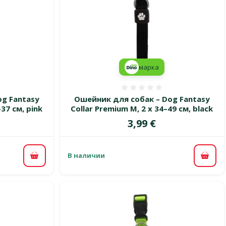
марка
 0%
Оценка 0%
g Fantasy
Ошейник для собак – Dog Fantasy
–37 см, pink
Collar Premium M, 2 x 34–49 см, black
Цена
3,99 €
В наличии
В корзину
В ко