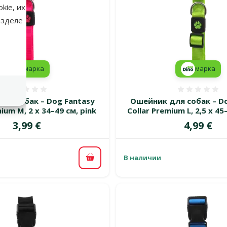
kie, их
азделе
марка
марка
Оценка 0%
Оценка
ля собак – Dog Fantasy
Ошейник для собак – Do
ium M, 2 x 34–49 см, pink
Collar Premium L, 2,5 x 45
Цена
Цена
3,99 €
4,99 €
В наличии
В корзину