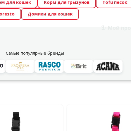
рм для кошек
Корм для грызунов
Tofu песок
 Zoo предлагает отличные цены на ТОП-овые корма! 🍖
oresto
Домики для кошек
DA ŪSAIŅI”! Возможно Твой питомец станет звездой 20
Мой
про
Поиск
рнет-магазин
Акции
Магазины
Услуги
Со
39
Самые популярные бренды
поводки для собак!
Active Dog
и для собак. Прочные материалы и эргономичный дизайн для
льтры
дукция Active Dog