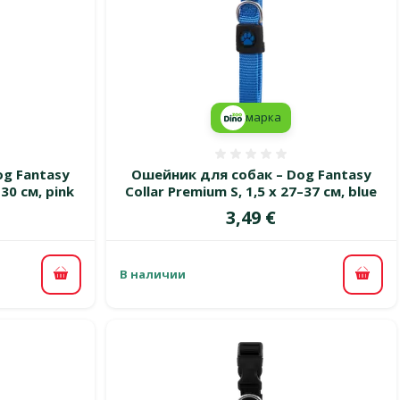
марка
 0%
Оценка 0%
g Fantasy
Ошейник для собак – Dog Fantasy
30 см, pink
Collar Premium S, 1,5 x 27–37 см, blue
Цена
3,49 €
В наличии
В корзину
В ко