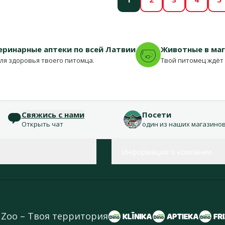
еринарные аптеки по всей Латвии
Животные в ма
для здоровья твоего питомца.
Твой питомец ждёт 
Свяжись с нами
Посети
Открыть чат
один из наших магазино
Информация о компании
 Zoo – Твоя территория