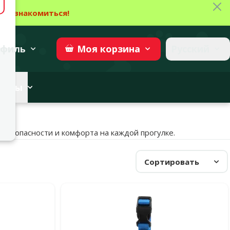
Зак
→
Ознакомиться!
27
→
Участвовать
superzoo.ch
филь
Русский
Моя
корзина
веты
 безопасности и комфорта на каждой прогулке.
Сортировать