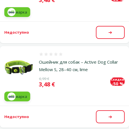
марка
Недоступно
Посмот
Оценка 0%
Ошейник для собак – Active Dog Collar
Mellow S, 28–40 см, lime
Исходная цена
6,99 €
Скидка
Цена
3,48 €
-50 %
марка
Недоступно
Посмот