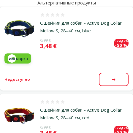
Альтернативные продукты
Оценка 0%
Ошейник для собак – Active Dog Collar
Mellow S, 28–40 см, blue
Исходная цена
6,99 €
Скидка
Цена
3,48 €
-50 %
марка
Недоступно
Посмот
Оценка 0%
Ошейник для собак – Active Dog Collar
Mellow S, 28–40 см, red
Исходная цена
6,99 €
Скидка
Цена
3,48 €
-50 %