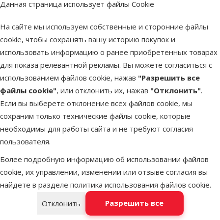
Данная страница использует файлы Cookie
На сайте мы используем собственные и сторонние файлы
superzoo.product.detail.content
Ошейник для собак – Active Dog Collar Mellow L, 42–67 см, red
cookie, чтобы сохранять вашу историю покупок и
Удобный и прочный ошейник для собак.
использовать информацию о ранее приобретенных товарах
По всей длине ошейника с обеих сторон вшиты
для показа релевантной рекламы. Вы можете согласиться с
светоотражающие элементы, обеспечивающие
использованием файлов cookie, нажав
"Разрешить все
безопасность при передвижении в темное время суток.
файлы cookie"
, или отклонить их, нажав
"Отклонить"
.
Предназначен для собак крупных пород.
Если вы выберете отклонение всех файлов cookie, мы
У ошейника регулируемая длина. Обхват шеи собаки должен
сохраним только технические файлы cookie, которые
составлять от 42 до 67 см.
необходимы для работы сайта и не требуют согласия
Размер – L:
пользователя.
Длина: 42–67 см.
Более подробную информацию об использовании файлов
Ширина: 3,2 см.
cookie, их управлении, изменении или отзыве согласия вы
Цвет – красный.
найдете в разделе
политика использования файлов cookie
.
Разрешить все
Отклонить
Параметры
Размер собаки
Средняя, Большая