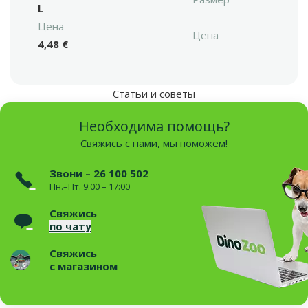
L
Цена
Цена
4,48 €
Статьи и советы
Необходима помощь?
Свяжись с нами, мы поможем!
Звони – 26 100 502
Пн.–Пт. 9:00 – 17:00
Свяжись
по чату
Свяжись
с магазином