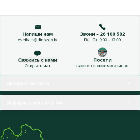
Напиши нам
Звони – 26 100 502
eveikals@dinozoo.lv
Пн.–Пт. 9:00 – 17:00
Свяжись с нами
Посети
Открыть чат
один из наших магазинов
Меню в футере
Интернет-магазин
Информация о компании