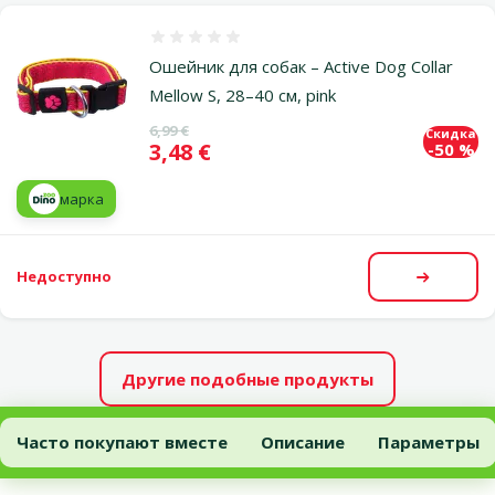
Оценка 0%
Ошейник для собак – Active Dog Collar
Mellow S, 28–40 см, pink
Исходная цена
6,99 €
Скидка
Цена
3,48 €
-50 %
марка
Недоступно
Посмот
Другие подобные продукты
Ошейник для собак – Active Dog Collar Mellow L, 42–67 см, red
Часто покупают вместе
Описание
Параметры
В начало страницы