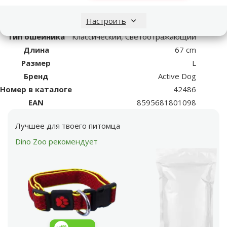
Материал
Полиэстер
Настроить
Цвет
Красный
Тип ошейника
Классический, Светоотражающий
Длина
67 cm
Размер
L
Бренд
Active Dog
Номер в каталоге
42486
EAN
8595681801098
Лучшее для твоего питомца
Dino Zoo рекомендует