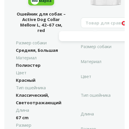
марка
Ошейник для собак –
Active Dog Collar
Поиск продукта
Mellow L, 42–67 см,
Vy
red
Размер собаки
Размер собаки
Средняя, Большая
Материал
Материал
Полиэстер
Цвет
Цвет
Красный
Тип ошейника
Классический,
Тип ошейника
Светоотражающий
Длина
Длина
67 cm
Размер
Размер