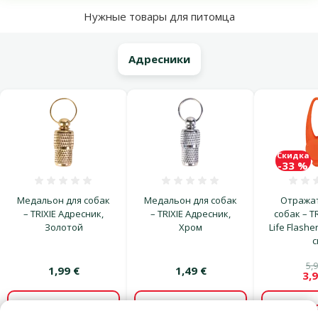
Нужные товары для питомца
Адресники
Скидка
-33 %
Оценка 0%
Оценка 0%
Медальон для собак
Медальон для собак
Отражат
– TRIXIE Адресник,
– TRIXIE Адресник,
собак – TR
Золотой
Хром
Life Flasher
с
5,9
1,99 €
1,49 €
3,9
В корзину
В корзину
В к