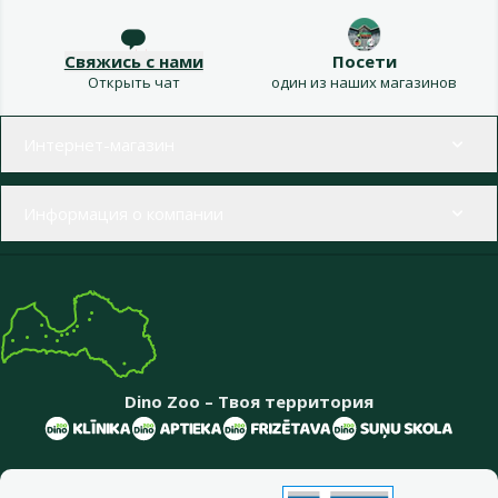
Свяжись с нами
Посети
Открыть чат
один из наших магазинов
Меню в футере
Интернет-магазин
Информация о компании
Dino Zoo – Твоя территория