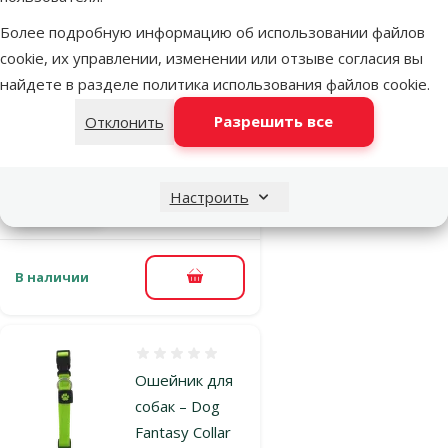
Оценка 0%
Ошейник для
Более подробную информацию об использовании файлов
собак – Dog
cookie, их управлении, изменении или отзыве согласия вы
Fantasy Collar
найдете в разделе
политика использования файлов cookie
.
Premium M, 2 x
Разрешить все
Отклонить
34–49 см, red
Цена
3,99 €
Настроить
марка
В наличии
В корзину
Оценка 0%
Ошейник для
собак – Dog
Fantasy Collar