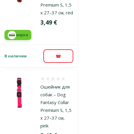
Premium S, 1,5
x 27–37 см, red
Цена
3,49 €
марка
В наличии
В корзину
Оценка 0%
Ошейник для
собак – Dog
Fantasy Collar
Premium S, 1,5
x 27–37 см,
pink