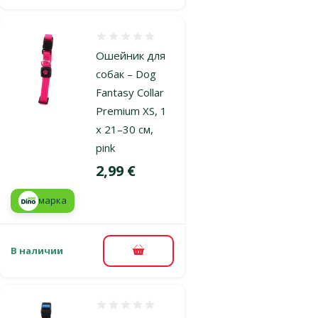
Оценка 0%
Ошейник для
собак – Dog
Fantasy Collar
Premium XS, 1
x 21–30 см,
pink
Цена
2,99 €
марка
В наличии
В корзину
Оценка 0%