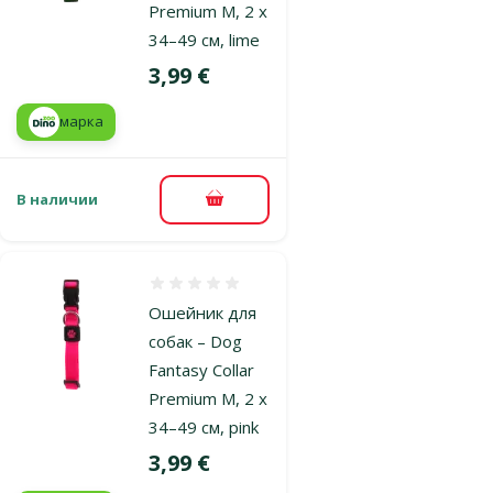
Premium M, 2 x
34–49 см, lime
Цена
3,99 €
марка
В наличии
В корзину
Оценка 0%
Ошейник для
собак – Dog
Fantasy Collar
Premium M, 2 x
34–49 см, pink
Цена
3,99 €