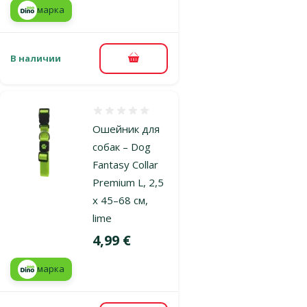
марка
В наличии
В корзину
Оценка 0%
Ошейник для
собак – Dog
Fantasy Collar
Premium L, 2,5
x 45–68 см,
lime
Цена
4,99 €
марка