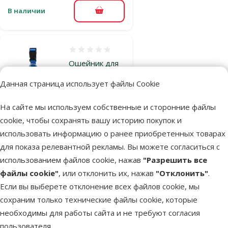
В наличии
В корзину
Оценка 0%
Ошейник для
собак – Dog
Данная страница использует файлы Cookie
Fantasy Collar
Premium M, 2 x
На сайте мы используем собственные и сторонние файлы
34–49 см, blue
cookie, чтобы сохранять вашу историю покупок и
Цена
3,99 €
использовать информацию о ранее приобретенных товарах
для показа релевантной рекламы. Вы можете согласиться с
марка
использованием файлов cookie, нажав
"Разрешить все
файлы cookie"
, или отклонить их, нажав
"Отклонить"
.
Если вы выберете отклонение всех файлов cookie, мы
В наличии
В корзину
сохраним только технические файлы cookie, которые
необходимы для работы сайта и не требуют согласия
пользователя.