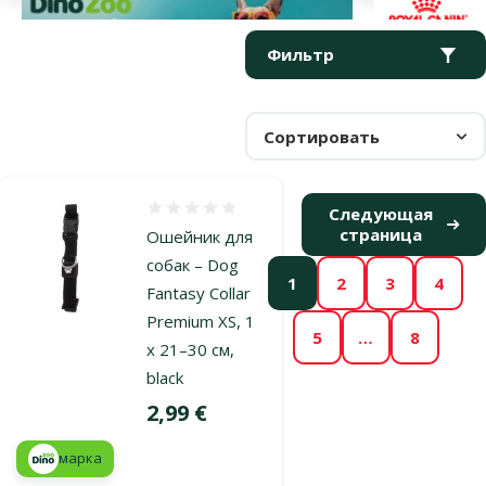
Параметрический фильтр
Выбранные фильтры
Продукты в категории Ошейники для собак
Фильтр
Сортировать
Оценка 0%
Следующая
страница
Ошейник для
собак – Dog
1
2
3
4
Fantasy Collar
Premium XS, 1
5
…
8
x 21–30 см,
black
Цена
2,99 €
марка