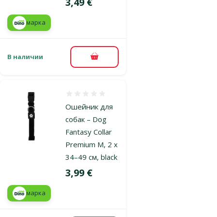
Цена
3,49 €
марка
В наличии
В корзину
Оценка 0%
Ошейник для
собак – Dog
Fantasy Collar
Premium M, 2 x
34–49 см, black
Цена
3,99 €
марка