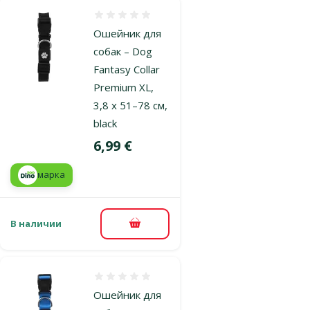
Оценка 0%
Ошейник для
собак – Dog
Fantasy Collar
Premium XL,
3,8 x 51–78 см,
black
Цена
6,99 €
марка
В наличии
В корзину
Оценка 0%
Ошейник для