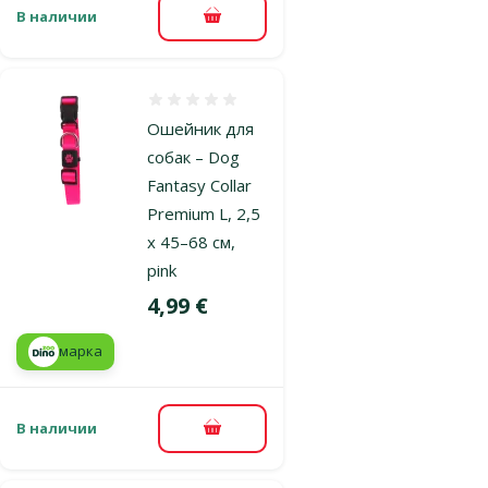
В наличии
В корзину
Оценка 0%
Ошейник для
собак – Dog
Fantasy Collar
Premium L, 2,5
x 45–68 см,
pink
Цена
4,99 €
марка
В наличии
В корзину