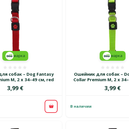
марка
марка
Оценка 0%
Оценка
ля собак – Dog Fantasy
Ошейник для собак – Do
mium M, 2 x 34–49 см, red
Collar Premium M, 2 x 34–
Цена
Цена
3,99 €
3,99 €
В наличии
В корзину