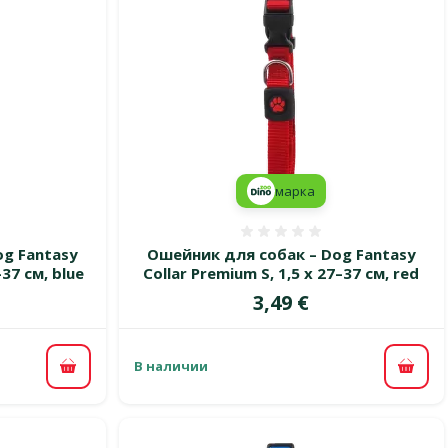
марка
 0%
Оценка 0%
g Fantasy
Ошейник для собак – Dog Fantasy
–37 см, blue
Collar Premium S, 1,5 x 27–37 см, red
Цена
3,49 €
В наличии
В корзину
В ко