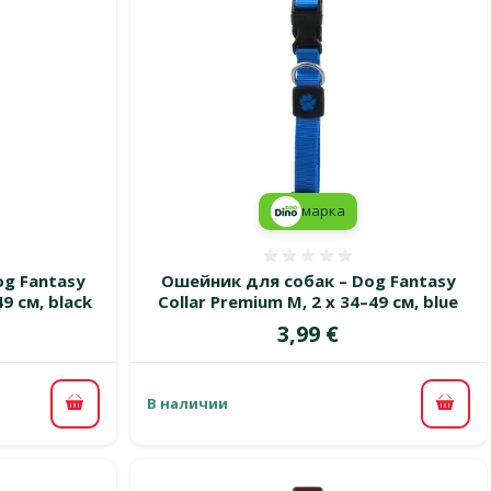
марка
 0%
Оценка 0%
g Fantasy
Ошейник для собак – Dog Fantasy
49 см, black
Collar Premium M, 2 x 34–49 см, blue
Цена
3,99 €
В наличии
В корзину
В ко