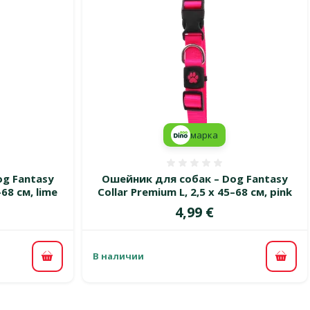
марка
 0%
Оценка 0%
g Fantasy
Ошейник для собак – Dog Fantasy
–68 см, lime
Collar Premium L, 2,5 x 45–68 см, pink
Цена
4,99 €
В наличии
В корзину
В ко