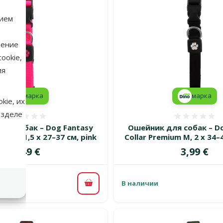
нием
нение
ookie,
ия
марка
марка
kie, их
азделе
Оценка 0%
Оценка
ля собак – Dog Fantasy
Ошейник для собак – Do
ium S, 1,5 x 27–37 см, pink
Collar Premium M, 2 x 34–
Цена
Цена
3,49 €
3,99 €
В наличии
В корзину