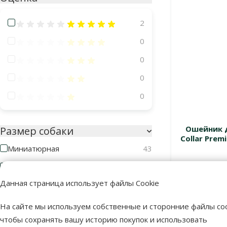
Оценка 100%
2
Оценка 80%
0
Оценка 60%
0
Оценка 40%
0
Оценка 20%
0
Ошейник д
Размер собаки
Collar Premi
Миниатюрная
43
Маленькая
72
Данная страница использует файлы Cookie
Средняя
70
В наличии
Большая
52
На сайте мы используем собственные и сторонние файлы coo
чтобы сохранять вашу историю покупок и использовать
Гигантская
22