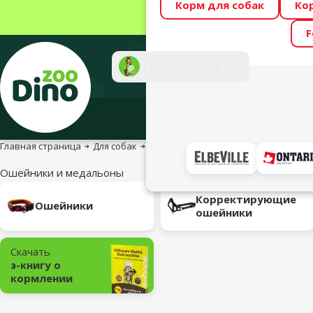
Корм для собак
Ко
Весь месяц Dino
F
Фотоконкурс “GA
Поддержка
Инте
Главная страница
Для собак
Для прогулок с собакой
Ошейники
Ошейники и медальоны
Подкатегория
Корректирующие
Ошейники
ошейники
Скачать
э-книгу о
кормлении