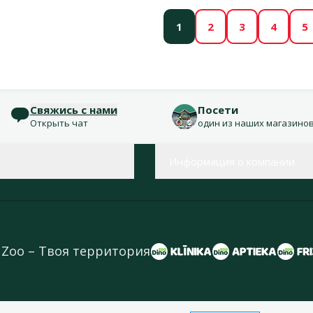
1
2
3
4
5
Свяжись с нами
Посети
Открыть чат
один из наших магазино
Информация о компании
 Zoo – Твоя территория