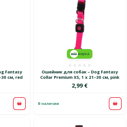
марка
 0%
Оценка 0%
g Fantasy
Ошейник для собак – Dog Fantasy
–30 см, red
Collar Premium XS, 1 x 21–30 см, pink
Цена
2,99 €
В наличии
В корзину
В ко