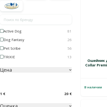
Поиск по бренду
Active Dog
81
Dog Fantasy
26
Pet Scribe
56
TRIXIE
13
Ошейник д
Collar Premi
Цена
В наличии
1 €
20 €
Оценка