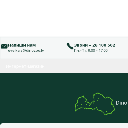
Напиши нам
Звони – 26 100 502
eveikals@dinozoo.lv
Пн.–Пт. 9:00 – 17:00
Меню в футере
Интернет-магазин
Dino