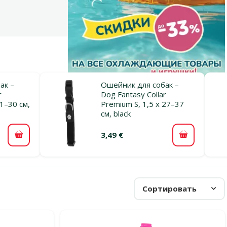
ак –
Ошейник для собак –
r
Dog Fantasy Collar
1–30 см,
Premium S, 1,5 x 27–37
см, black
3,49 €
В корзину
В корзину
Сортировать