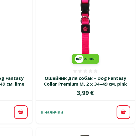
марка
 0%
Оценка 0%
g Fantasy
Ошейник для собак – Dog Fantasy
49 см, lime
Collar Premium M, 2 x 34–49 см, pink
Цена
3,99 €
В наличии
В корзину
В ко