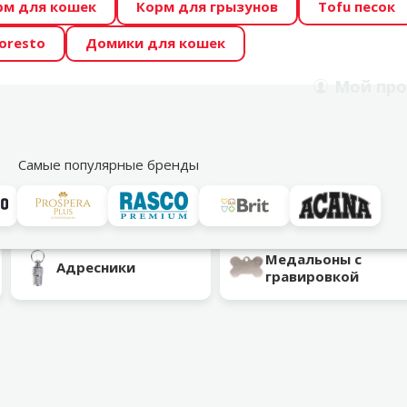
рм для кошек
Корм для грызунов
Tofu песок
 Zoo предлагает отличные цены на ТОП-овые корма! 🍖
oresto
Домики для кошек
DA ŪSAIŅI”! Возможно Твой питомец станет звездой 20
Мой
про
Поиск
рнет-магазин
Акции
Магазины
Услуги
Со
39
Самые популярные бренды
 и медальоны
Медальоны с
Адресники
гравировкой