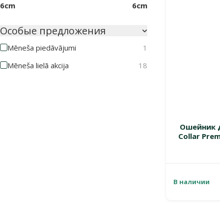
6cm
6cm
Особые предложения
Mēneša piedāvājumi
1
Mēneša lielā akcija
18
Ошейник д
Collar Prem
В наличии