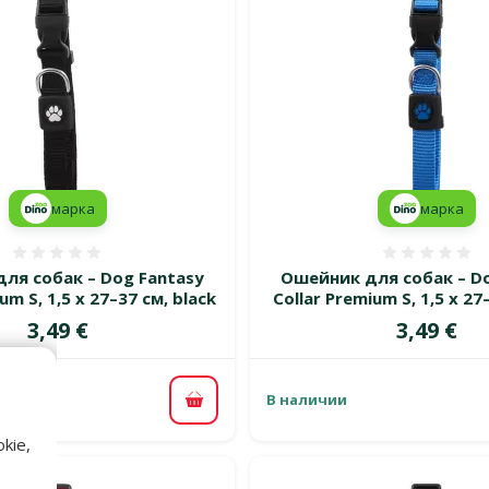
марка
марка
Оценка 0%
Оценка
ля собак – Dog Fantasy
Ошейник для собак – Do
um S, 1,5 x 27–37 см, black
Collar Premium S, 1,5 x 27
Цена
Цена
3,49 €
3,49 €
В наличии
В корзину
kie,