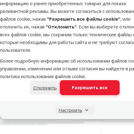
информацию о ранее приобретенных товарах для показа
релевантной рекламы. Вы можете согласиться с использова
Материал
файлов cookie, нажав
"Разрешить все файлы cookie"
, или
Гель
1
отклонить их, нажав
"Отклонить"
. Если вы выберете откло
Металл
3
всех файлов cookie, мы сохраним только технические файлы c
которые необходимы для работы сайта и не требуют соглас
Нейлон
92
пользователя.
Неопрен
9
Более подробную информацию об использовании файлов coo
ПВХ
1
управлении, изменении или отзыве согласия вы найдете в р
политика использования файлов cookie
.
Ошейник д
Пластмасса
6
Collar Prem
Разрешить все
Отклонить
Полиэстер
15
Силикон
11
Настроить
В наличии
Цвет
Бежевый
Белый
Бирюзовый
Голубой
Горчичный
Зеленый
Золотой
Красный
Матово-серебряный
Оранжевый
Разноцветный
Розовый
Серебряный
Синий
Темно-серый
Темно-синий
Фиолетовый
Черный