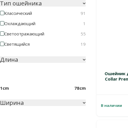
Тип ошейника
Классический
91
Охлаждающий
1
Светоотражающий
55
Светящийся
19
Длина
Ошейник д
Collar Pre
1cm
78cm
Ширина
В наличии