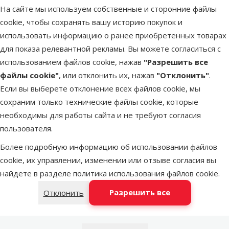
На сайте мы используем собственные и сторонние файлы
cookie, чтобы сохранять вашу историю покупок и
Latvijas Pasts пакомат
недоступен
использовать информацию о ранее приобретенных товарах
для показа релевантной рекламы. Вы можете согласиться с
использованием файлов cookie, нажав
"Разрешить все
DPD Pickup tīkls
недоступен
файлы cookie"
, или отклонить их, нажав
"Отклонить"
.
Если вы выберете отклонение всех файлов cookie, мы
LATVIJAS PASTS почтовое
сохраним только технические файлы cookie, которые
недоступен
отделение
необходимы для работы сайта и не требуют согласия
пользователя.
Более подробную информацию об использовании файлов
OMNIVA пакоматы
недоступен
cookie, их управлении, изменении или отзыве согласия вы
найдете в разделе
политика использования файлов cookie
.
Добавить в корзину
Разрешить все
Отклонить