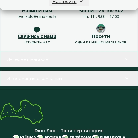
Настроить
Напиши нам
Звони – 26 100 502
eveikals@dinozoo.lv
Пн.–Пт. 9:00 – 17:00
Свяжись с нами
Посети
Открыть чат
один из наших магазинов
Меню в футере
Интернет-магазин
Информация о компании
Dino Zoo – Твоя территория