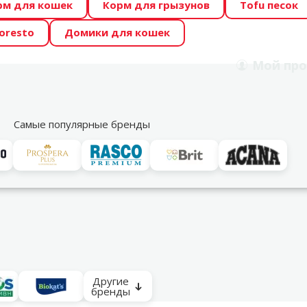
рм для кошек
Корм для грызунов
Tofu песок
 Zoo предлагает отличные цены на ТОП-овые корма! 🍖
oresto
Домики для кошек
DA ŪSAIŅI”! Возможно Твой питомец станет звездой 20
Мой
про
Поиск
рнет-магазин
Акции
Магазины
Услуги
Со
39
Самые популярные бренды
ентирующий песок
Другие
бренды