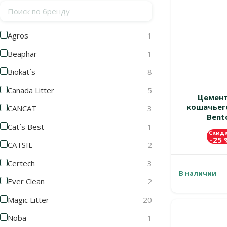
Поиск по бренду
Agros
1
Beaphar
1
Biokat´s
8
Canada Litter
5
Цемент
кошачьего
CANCAT
3
Bento
Cat´s Best
1
Скид
-25
CATSIL
2
Certech
3
В наличии
Ever Clean
2
Magic Litter
20
Noba
1