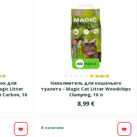
марка
нка
1×
оценка
80%, количество оценок: 1
Оценка 80%, количеств
ок для
Наполнитель для кошачьего
gic Litter
туалета – Magic Cat Litter Woodchips
h Carbon, 10
Clumping, 10 л
Цена
8,99 €
В наличии
В ко
В корзину