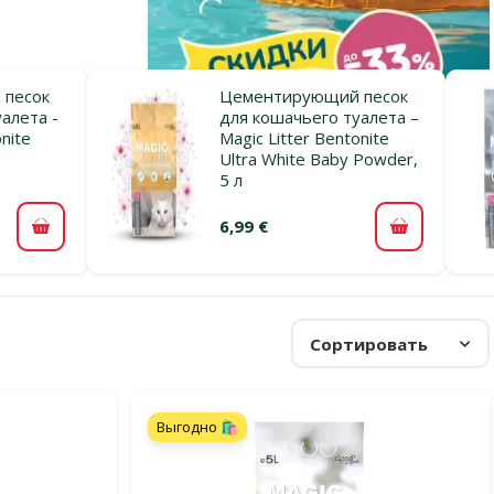
песок
Цементирующий песок
алета -
для кошачьего туалета –
nite
Magic Litter Bentonite
Ultra White Baby Powder,
5 л
6,99 €
В корзину
В корзину
Сортировать
Выгодно 🛍️