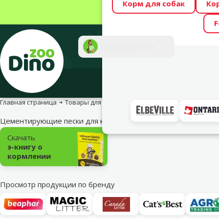
Корм для собак
Ко
Весь месяц Dino
F
Фотоконкурс “GA
Поддержка
Инте
Главная страница
Товары для кошек
Песок и наполнители
Цем
Цементирующие пески для кошачьего туалета
Подкатегория
Скачать
э-книгу о
кормлении
Просмотр продукции по бренду