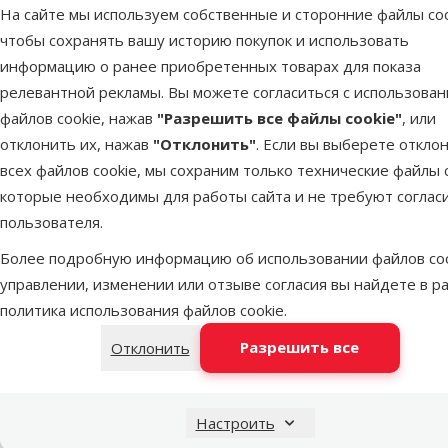
Вид наполнителя
На сайте мы используем собственные и сторонние файлы coo
Мелкий
11
чтобы сохранять вашу историю покупок и использовать
информацию о ранее приобретенных товарах для показа
Поглащающий запахи
25
релевантной рекламы. Вы можете согласиться с использова
Цементирующий
45
файлов cookie, нажав
"Разрешить все файлы cookie"
, или
отклонить их, нажав
"Отклонить"
. Если вы выберете откло
Особые предложения
всех файлов cookie, мы сохраним только технические файлы c
которые необходимы для работы сайта и не требуют соглас
Pakaiši kaķiem – Izdevīgi!
1
пользователя.
Mēneša piedāvājumi
10
Более подробную информацию об использовании файлов coo
Mēneša lielā akcija
6
Цемент
управлении, изменении или отзыве согласия вы найдете в р
кошачьего
Bentonite 
политика использования файлов cookie
.
Разрешить все
Отклонить
В наличии
Настроить