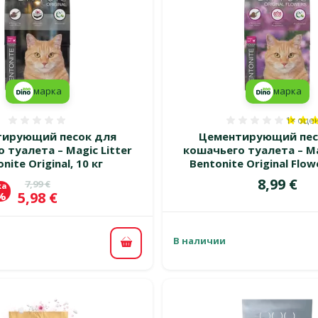
марка
марка
1×
оце
Оценка 0%
Оценка 
ирующий песок для
Цементирующий пес
 туалета – Magic Litter
кошачьего туалета – Ma
nite Original, 10 кг
Bentonite Original Flowe
Цена
8,99 €
Исходная цена
7,99 €
ка
Цена
5,98 €
 %
В наличии
В корзину