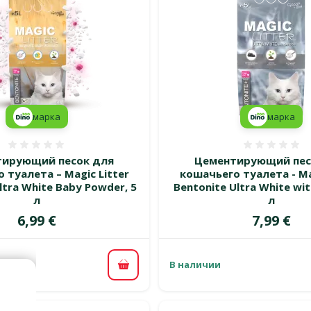
марка
марка
Оценка 0%
Оценка
ирующий песок для
Цементирующий пес
 туалета – Magic Litter
кошачьего туалета - Ma
ltra White Baby Powder, 5
Bentonite Ultra White wit
л
л
Цена
Цена
6,99 €
7,99 €
В наличии
В корзину