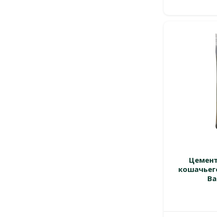
Цемент
кошачьего
Ba