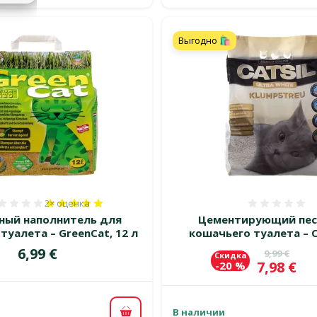
Выгодно 🛍️
2×
оценка
Оценка 100%, количество оценок: 2
Оценка
ный наполнитель для
Цементирующий пес
туалета – GreenCat, 12 л
кошачьего туалета – Ca
Цена
6,99 €
Исходная 
9,99 €
Скидка
Цена
7,98 €
-20 %
В наличии