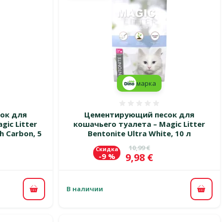
марка
 0%
Оценка 0%
ок для
Цементирующий песок для
gic Litter
кошачьего туалета – Magic Litter
h Carbon, 5
Bentonite Ultra White, 10 л
Исходная цена
10,99 €
Скидка
Цена
9,98 €
-9 %
В наличии
В корзину
В ко