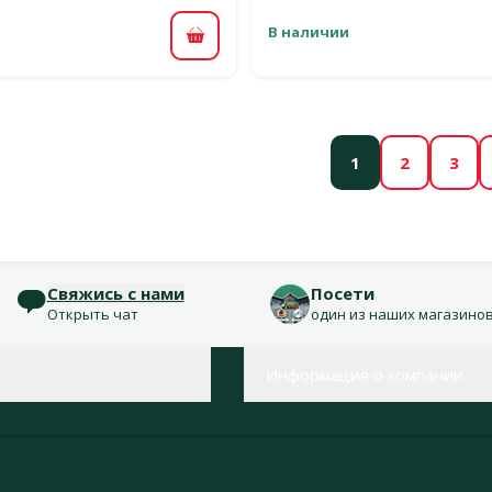
В наличии
В корзину
1
2
3
Свяжись с нами
Посети
Открыть чат
один из наших магазино
Информация о компании