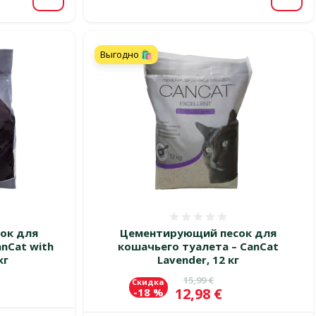
В корзину
В ко
Выгодно 🛍️
 0%
Оценка 0%
ок для
Цементирующий песок для
nCat with
кошачьего туалета – CanCat
кг
Lavender, 12 кг
Исходная цена
15,99 €
Скидка
Цена
12,98 €
-18 %