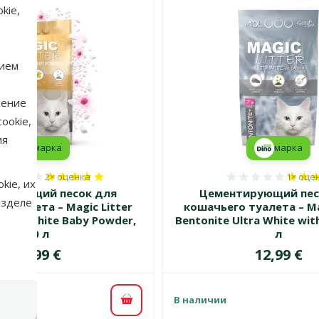
kie,
нием
нение
ookie,
ия
марка
марка
2×
оценка
1×
оце
Оценка 100%, количество оценок: 2
Оценка 
kie, их
ирующий песок для
Цементирующий пес
азделе
 туалета – Magic Litter
кошачьего туалета – Ma
Ultra White Baby Powder,
Bentonite Ultra White wit
10 л
л
Цена
Цена
11,99 €
12,99 €
В наличии
В корзину