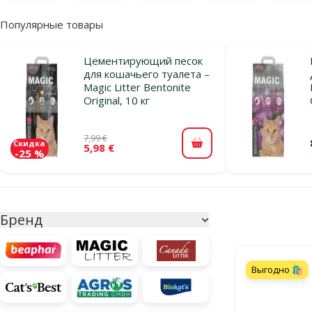
Популярные товары
Цементирующий песок
для кошачьего туалета –
Magic Litter Bentonite
Original, 10 кг
7,99 €
Скидка
5,98 €
В корзину
-25 %
Параметрический фильтр
Выбранные фи
Бренд
Продукты в ка
Выгодно 🛍️