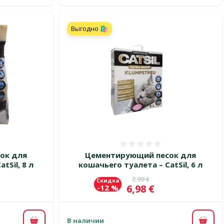
Выгодно 🛍️
 0%
Оценка 0%
ок для
Цементирующий песок для
tSil, 8 л
кошачьего туалета – CatSil, 6 л
цена
Исходная цена
7,99 €
Скидка
Цена
6,98 €
-12 %
В наличии