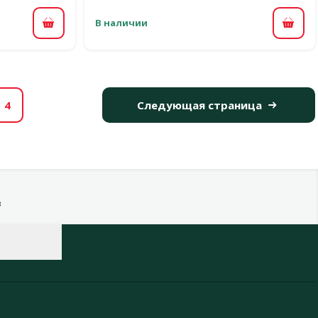
В наличии
В корзину
В ко
4
Следующая страница
в