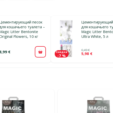
Цементирующий песок
Цементирующий 
для кошачьего туалета –
для кошачьего ту
Magic Litter Bentonite
Magic Litter Bento
Original Flowers, 10 кг
Ultra White, 5 л
6,49 €
8,99 €
Скидка
5,98 €
В корзину
-7 %
льтры
тегории Цементирующие пески для кошачьего туалета