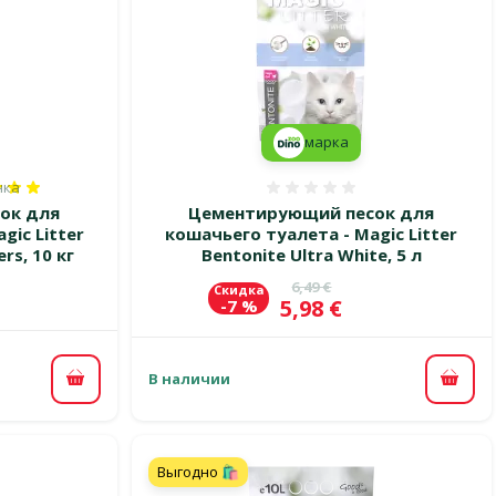
марка
нка
100%, количество оценок: 1
Оценка 0%
ок для
Цементирующий песок для
gic Litter
кошачьего туалета - Magic Litter
rs, 10 кг
Bentonite Ultra White, 5 л
Исходная цена
6,49 €
Скидка
Цена
5,98 €
-7 %
В наличии
В корзину
В ко
Выгодно 🛍️