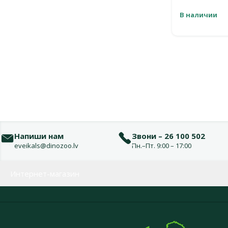
В наличии
Напиши нам
Звони – 26 100 502
eveikals@dinozoo.lv
Пн.–Пт. 9:00 – 17:00
Меню в футере
Интернет-магазин