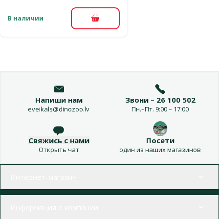
В наличии
В корзину
Напиши нам
Звони – 26 100 502
eveikals@dinozoo.lv
Пн.–Пт. 9:00 – 17:00
Свяжись с нами
Посети
Открыть чат
один из наших магазинов
Меню в футере
Интернет-магазин
Информация о компании