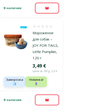
В наличии
В корзину
Оценка 0%
Мороженое
для собак –
JOY FOR TAILS,
Little Pumpkin,
120 г
Цена
3,49 €
Цена за 100 g: 2,9 €
Заморозка
Новинка!
🧊
🪻
В наличии
В корзину