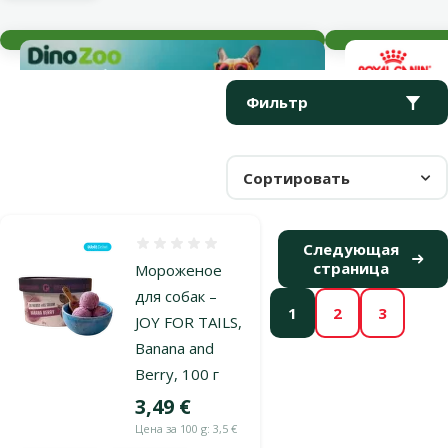
Текущие события
Параметрический фильтр
Выбранные фильтры
Продукты в категории Замороженные продукты для собак
Фильтр
Сортировать
Оценка 0%
Следующая
страница
Мороженое
для собак –
1
2
3
JOY FOR TAILS,
Banana and
Berry, 100 г
Цена
3,49 €
Цена за 100 g: 3,5 €