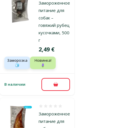
Замороженное
питание для
собак –
говяжий рубец
кусочками, 500
г
Цена
2,49 €
Заморозка
Новинка!
🧊
🪻
В наличии
В корзину
Оценка 0%
Замороженное
питание для