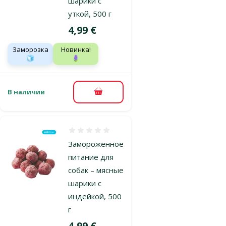
шарики с
уткой, 500 г
Цена
4,99 €
Заморозка
Новинка!
🧊
🪻
В наличии
В корзину
Оценка 0%
Замороженное
питание для
собак – мясные
шарики с
индейкой, 500
г
Цена
4,99 €