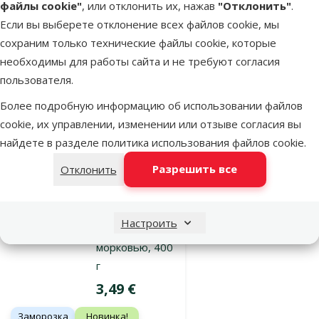
файлы cookie"
, или отклонить их, нажав
"Отклонить"
.
Если вы выберете отклонение всех файлов cookie, мы
сохраним только технические файлы cookie, которые
В наличии
В корзину
необходимы для работы сайта и не требуют согласия
пользователя.
Оценка 0%
Более подробную информацию об использовании файлов
Замороженное
cookie, их управлении, изменении или отзыве согласия вы
питание для
найдете в разделе
политика использования файлов cookie
.
собак –
Разрешить все
Отклонить
бургеры с
говядиной,
трахеей,
Настроить
тыквой и
морковью, 400
г
Цена
3,49 €
Заморозка
Новинка!