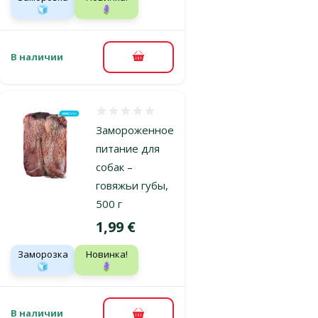
🧊
🪻
В наличии
В корзину
Оценка 0%
Замороженное
питание для
собак –
говяжьи губы,
500 г
Цена
1,99 €
Заморозка
Новинка!
🧊
🪻
В наличии