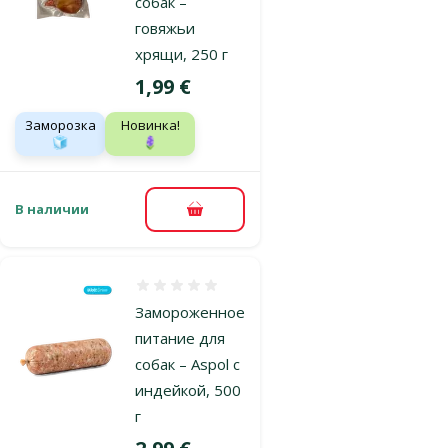
собак –
говяжьи
хрящи, 250 г
Цена
1,99 €
Заморозка
Новинка!
🧊
🪻
В наличии
В корзину
Оценка 0%
Замороженное
питание для
собак – Aspol с
индейкой, 500
г
Цена