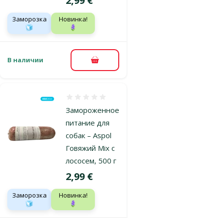
2,99 €
Заморозка
Новинка!
🧊
🪻
В наличии
В корзину
Оценка 0%
Замороженное
питание для
собак – Aspol
Говяжий Mix с
лососем, 500 г
Цена
2,99 €
Заморозка
Новинка!
🧊
🪻