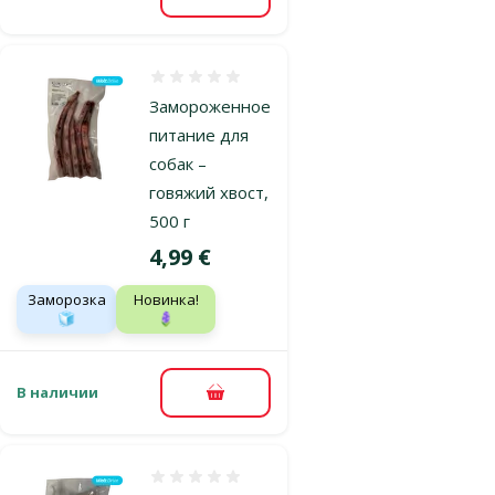
В корзину
Оценка 0%
Замороженное
питание для
собак –
говяжий хвост,
500 г
Цена
4,99 €
Заморозка
Новинка!
🧊
🪻
В наличии
В корзину
Оценка 0%