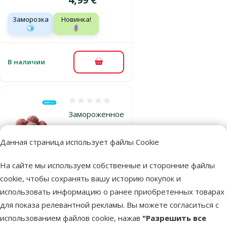
Заморозка
Новинка!
🧊
🪻
В наличии
В корзину
Оценка 0%
Замороженное
питание для
собак – мясные
Данная страница использует файлы Cookie
шарики с
На сайте мы используем собственные и сторонние файлы
кроликом, 500
cookie, чтобы сохранять вашу историю покупок и
г
использовать информацию о ранее приобретенных товарах
Цена
4,99 €
для показа релевантной рекламы. Вы можете согласиться с
Заморозка
Новинка!
использованием файлов cookie, нажав
"Разрешить все
🧊
🪻