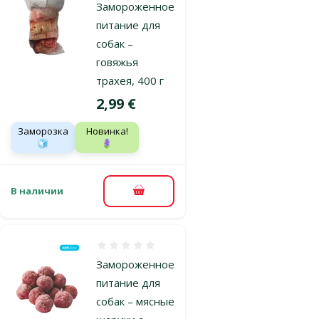
Замороженное
питание для
собак –
говяжья
трахея, 400 г
Цена
2,99 €
Заморозка
Новинка!
🧊
🪻
В наличии
В корзину
Оценка 0%
Замороженное
питание для
собак – мясные