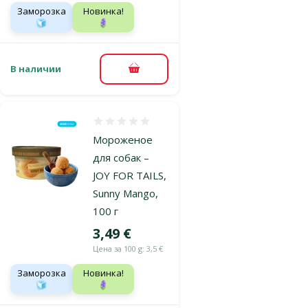
Заморозка
Новинка!
🧊
🪻
В наличии
В корзину
Оценка 0%
Мороженое
для собак –
JOY FOR TAILS,
Sunny Mango,
100 г
Цена
3,49 €
Цена за 100 g: 3,5 €
Заморозка
Новинка!
🧊
🪻