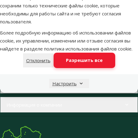
сохраним только технические файлы cookie, которые
необходимы для работы сайта и не требуют согласия
пользователя.
Более подробную информацию об использовании файлов
Напиши нам
Звони – 26 100 502
cookie, их управлении, изменении или отзыве согласия вы
eveikals@dinozoo.lv
Пн.–Пт. 9:00 – 17:00
найдете в разделе
политика использования файлов cookie
.
Разрешить все
Отклонить
Свяжись с нами
Посети
Открыть чат
один из наших магазинов
Меню в футере
Настроить
Интернет-магазин
Информация о компании