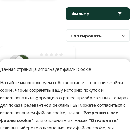
Параметрический фильтр
Выбранные фильтры
Продукты в категории Беговые колеса для кошек – активнос
Фильтр
Сортировать
Оценка 0%
Колесо для
Данная страница использует файлы Cookie
кошек –
Pawise Cat
На сайте мы используем собственные и сторонние файлы
Exercise Wheel
cookie, чтобы сохранять вашу историю покупок и
Цена
99 €
использовать информацию о ранее приобретенных товарах
для показа релевантной рекламы. Вы можете согласиться с
В наличии
использованием файлов cookie, нажав
"Разрешить все
Бесплатная
В корзину
файлы cookie"
, или отклонить их, нажав
"Отклонить"
.
доставка
Если вы выберете отклонение всех файлов cookie, мы