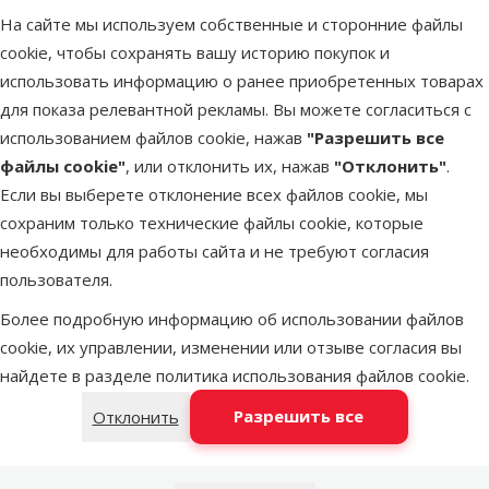
blue
На сайте мы используем собственные и сторонние файлы
Удобный и прочный ошейник для собак.
cookie, чтобы сохранять вашу историю покупок и
По всей длине ошейника с обеих сторон вшиты
использовать информацию о ранее приобретенных товарах
светоотражающие элементы, обеспечивающие
для показа релевантной рекламы. Вы можете согласиться с
безопасность при передвижении в темное время суток.
использованием файлов cookie, нажав
"Разрешить все
Предназначен для собак средних пород.
файлы cookie"
, или отклонить их, нажав
"Отклонить"
.
У ошейника регулируемая длина. Обхват шеи собаки должен
Если вы выберете отклонение всех файлов cookie, мы
составлять от 35 до 51 см.
сохраним только технические файлы cookie, которые
Размер – M:
необходимы для работы сайта и не требуют согласия
Длина: 35–51 см.
пользователя.
Ширина: 2,5 см.
Более подробную информацию об использовании файлов
Цвет – синий.
cookie, их управлении, изменении или отзыве согласия вы
найдете в разделе
политика использования файлов cookie
.
Параметры
Размер собаки
Маленькая, Средняя
Разрешить все
Отклонить
Материал
Полиэстер
Цвет
Синий