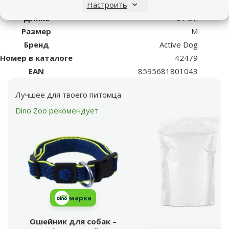
Настроить
Тип ошейника
Классический, Светоотражающий
Длина
51 cm
Размер
M
Бренд
Active Dog
Номер в каталоге
42479
EAN
8595681801043
Лучшее для твоего питомца
Dino Zoo рекомендует
марка
Ошейник для собак –