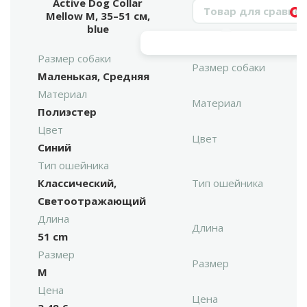
Active Dog Collar
Поиск продукта
Mellow M, 35–51 см,
Vy
blue
Размер собаки
Размер собаки
Маленькая, Средняя
Материал
Материал
Полиэстер
Цвет
Цвет
Синий
Тип ошейника
Классический,
Тип ошейника
Светоотражающий
Длина
Длина
51 cm
Размер
Размер
M
Цена
Цена