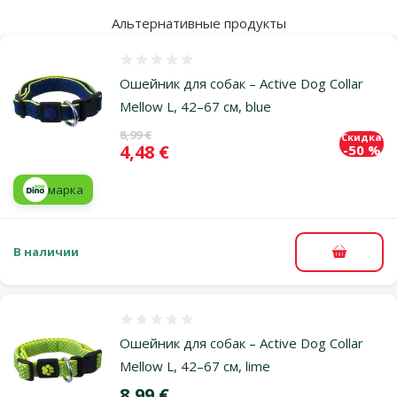
Альтернативные продукты
Оценка 0%
Ошейник для собак – Active Dog Collar
Mellow L, 42–67 см, blue
Исходная цена
8,99 €
Скидка
Цена
4,48 €
-50 %
марка
В наличии
В корзи
Оценка 0%
Ошейник для собак – Active Dog Collar
Mellow L, 42–67 см, lime
Цена
8,99 €