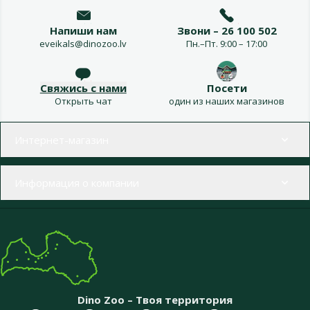
Напиши нам
Звони – 26 100 502
eveikals@dinozoo.lv
Пн.–Пт. 9:00 – 17:00
Свяжись с нами
Посети
Открыть чат
один из наших магазинов
Меню в футере
Интернет-магазин
Информация о компании
Dino Zoo – Твоя территория