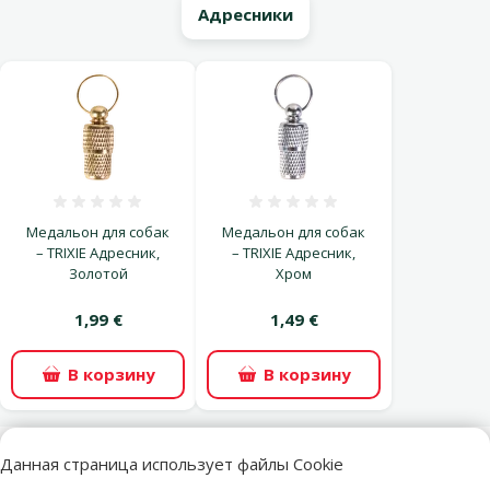
Адресники
Оценка 0%
Оценка 0%
Медальон для собак
Медальон для собак
– TRIXIE Адресник,
– TRIXIE Адресник,
Золотой
Хром
1,99 €
1,49 €
В корзину
В корзину
Данная страница использует файлы Cookie
superzoo.product.detail.content
Ошейник для собак – Active Dog Collar Mellow M, 35–51 см,