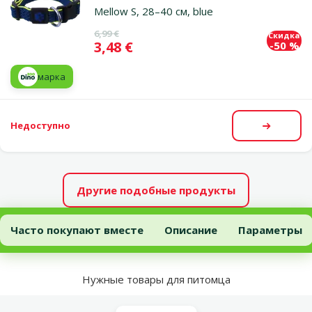
Mellow S, 28–40 см, blue
Исходная цена
6,99 €
Скидка
Цена
3,48 €
-50 %
марка
Недоступно
Посмот
Другие подобные продукты
Ошейник для собак – Active Dog Collar Mellow M, 35–51 см, blue
Часто покупают вместе
Описание
Параметры
В начало страницы
Нужные товары для питомца