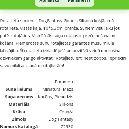
Uz lapas sākumu
superzoo.product.detail.content
Rotaļlieta suņiem - DogFantasy Good's Silikona košļājamā
rotaļlieta, vistas kāja, 10*5.3cm, oranža. Suņiem visu laiku ļoti
patīk rotaļāties. Vismīļākās suņu rotaļas ir preču nešana un
košana. Piemērotas suņu rotaļlietas garantēs mūsu mīluļa
labklājību. Šī rotaļlieta izklaidējošā un pozitīvā veidā nodrošina
dzīvniekam garīgo aktivitāti. Rotaļlietu ērti nest zobos. Iepriecini
savu mīluli ar jaunām rotaļlietām!
Parametri
Suņa lielums
Miniatūrs, Mazs
Suņa vecums
Kucēns, Pieaudzis
Materiāls
Silikons
Krāsa
Oranža
Zīmols
Dog Fantasy
Numurs katalogā
72930