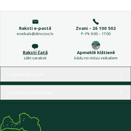
Raksti e-pastā
Zvani – 26 100 502
eveikals@dinozoo.lv
P–Pk 9:00 – 17:00
Raksti čatā
Apmeklē klātienē
sākt saraksti
kādu no mūsu veikaliem
Izvēlne kājenē
E-veikala klientiem
Uzņēmuma informācija