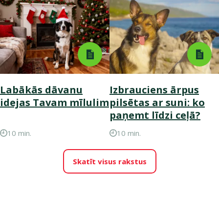
Labākās dāvanu
Izbrauciens ārpus
idejas Tavam mīlulim
pilsētas ar suni: ko
paņemt līdzi ceļā?
10 min.
10 min.
Skatīt visus rakstus