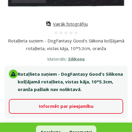
Vairāk fotogrāfiju
Atsauksmes 0%
Rotaļlieta suņiem - DogFantasy Good's Silikona košļājamā
rotaļlieta, vistas kāja, 10*5.3cm, oranža
Materiāls:
Silikons
Rotaļlieta suņiem - DogFantasy Good's Silikona
košļājamā rotaļlieta, vistas kāja, 10*5.3cm,
oranža pašlaik nav noliktavā.
Informēt par pieejamību
Rotaļlieta suņiem - DogFantasy Good's Silikona košļājamā ro
Apraksts
Parametri