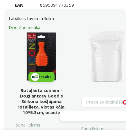
EAN
8595091770359
Labākais tavam mīlulim
Dino Zoo iesaka
iesaka
Rotaļlieta suņiem -
DogFantasy Good's
Meklēt produktu
Silikona košļājamā
Vy
rotaļlieta, vistas kāja,
10*5.3cm, oranža
Suņa lielums
Suņa lielums