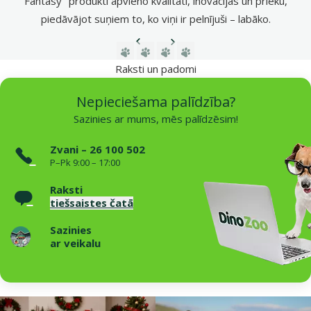
Fantasy" produkti apvieno kvalitāti, inovācijas un prieku,
piedāvājot suņiem to, ko viņi ir pelnījuši – labāko.
Iepriekšējā lapa
Nākamā lapa
Dodieties uz lapu 1
Dodieties uz lapu 2
Dodieties uz lapu 3
Dodieties uz lapu 4
Raksti un padomi
Nepieciešama palīdzība?
Sazinies ar mums, mēs palīdzēsim!
Zvani – 26 100 502
P–Pk 9:00 – 17:00
Raksti
tiešsaistes čatā
Sazinies
ar veikalu