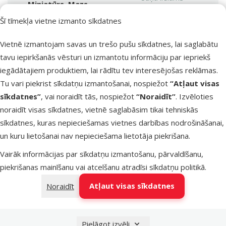
Miniatūrs, Mazs
Suņa vecums
Šī tīmekļa vietne izmanto sīkdatnes
Suņa vecums
Kucēns, Pieaudzis
Materiāls
Vietnē izmantojam savas un trešo pušu sīkdatnes, lai saglabātu
Materiāls
Silikons
tavu iepirkšanās vēsturi un izmantotu informāciju par iepriekš
Krāsa
iegādātajiem produktiem, lai rādītu tev interesējošas reklāmas.
Krāsa
Oranža
Tu vari piekrist sīkdatņu izmantošanai, nospiežot
“Atļaut visas
sīkdatnes”
, vai noraidīt tās, nospiežot
“Noraidīt”
. Izvēloties
noraidīt visas sīkdatnes, vietnē saglabāsim tikai tehniskās
sīkdatnes, kuras nepieciešamas vietnes darbības nodrošināšanai,
un kuru lietošanai nav nepieciešama lietotāja piekrišana.
Vairāk informācijas par sīkdatņu izmantošanu, pārvaldīšanu,
piekrišanas mainīšanu vai atcelšanu atradīsi
sīkdatņu politikā
.
Atļaut visas sīkdatnes
Noraidīt
Pielāgot izvēli