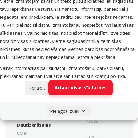
Vietnē izmantojam savas un trešo pušu sīkdatnes, lai saglabātu
tavu iepirkšanās vēsturi un izmantotu informāciju par iepriekš
Dino Zoo iesaka
iegādātajiem produktiem, lai rādītu tev interesējošas reklāmas.
Tu vari piekrist sīkdatņu izmantošanai, nospiežot
“Atļaut visas
sīkdatnes”
, vai noraidīt tās, nospiežot
“Noraidīt”
. Izvēloties
noraidīt visas sīkdatnes, vietnē saglabāsim tikai tehniskās
sīkdatnes, kuras nepieciešamas vietnes darbības nodrošināšanai,
un kuru lietošanai nav nepieciešama lietotāja piekrišana.
iesaka
Vairāk informācijas par sīkdatņu izmantošanu, pārvaldīšanu,
Rotaļlieta kaķiem –
piekrišanas mainīšanu vai atcelšanu atradīsi
sīkdatņu politikā
.
Meklēt produktu
Magic Cat Toy ball, 4
Vy
gab., 3,75 cm
Atļaut visas sīkdatnes
Noraidīt
Materiāls
Materiāls
Plīšs
Pielāgot izvēli
Krāsa
Krāsa
Daudzkrāsains
Cena
Cena