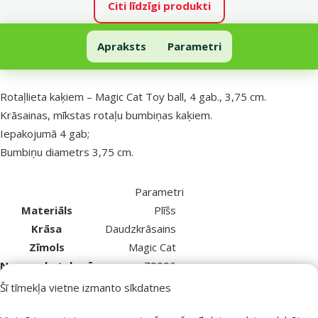
Citi līdzīgi produkti
Rotaļlieta kaķiem – Magic Cat Toy ball, 4 gab., 3,75 cm
Apraksts
Parametri
Uz lapas sākumu
superzoo.product.detail.content
Rotaļlieta kaķiem – Magic Cat Toy ball, 4 gab., 3,75 cm.
Krāsainas, mīkstas rotaļu bumbiņas kaķiem.
Iepakojumā 4 gab;
Bumbiņu diametrs 3,75 cm.
Parametri
Materiāls
Plīšs
Krāsa
Daudzkrāsains
Zīmols
Magic Cat
Numurs katalogā
79006
EAN
8595091786206
Šī tīmekļa vietne izmanto sīkdatnes
Labākais tavam mīlulim