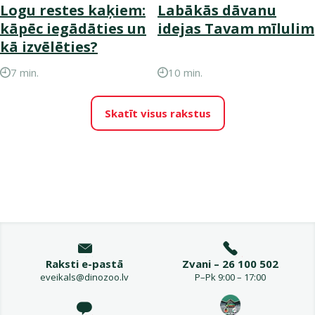
Logu restes kaķiem:
Labākās dāvanu
kāpēc iegādāties un
idejas Tavam mīlulim
kā izvēlēties?
7 min.
10 min.
Skatīt visus rakstus
Raksti e-pastā
Zvani – 26 100 502
eveikals@dinozoo.lv
P–Pk 9:00 – 17:00