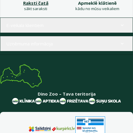
Raksti čatā
Apmeklē klātienē
sākt saraksti
kādu no mūsu veikaliem
Izvēlne kājenē
E-veikala klientiem
Uzņēmuma informācija
Dino Zoo – Tava teritorija