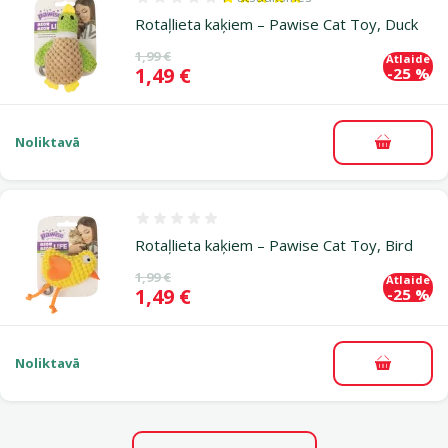
Atsauksmes 100%, reitingu skaits: 1
Rotaļlieta kaķiem – Pawise Cat Toy, Duck
Oriģinālā cena
1,99 €
Atlaide
Cena
1,49 €
-25 %
Noliktavā
Pievieno
Atsauksmes 0%
Rotaļlieta kaķiem – Pawise Cat Toy, Bird
Oriģinālā cena
1,99 €
Atlaide
Cena
1,49 €
-25 %
Noliktavā
Pievieno