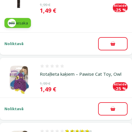
Oriģinālā cena
1,99 €
Atlaide
Cena
1,49 €
-25 %
iesaka
Noliktavā
Pievieno
Atsauksmes 0%
Rotaļlieta kaķiem – Pawise Cat Toy, Owl
Oriģinālā cena
1,99 €
Atlaide
Cena
1,49 €
-25 %
Noliktavā
Pievieno
1×
atsauksmes