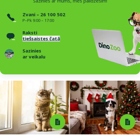
Sazinies ar mums, mēs palīdzēsim!
Zvani – 26 100 502
P–Pk 9:00 – 17:00
Raksti
tiešsaistes čatā
Sazinies
ar veikalu