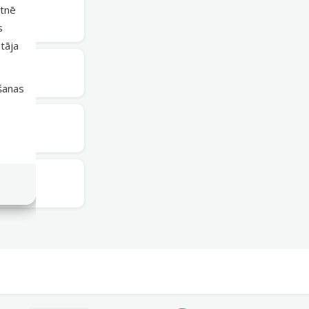
etnē
ieejams
s
tāja
ieejams
išanas
ieejams
ieejams