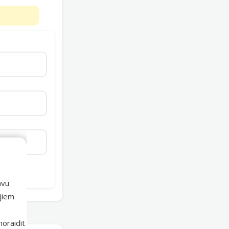
avu
ajiem
 noraidīt