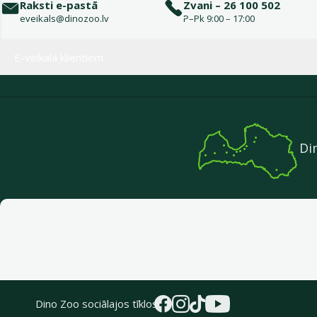
Raksti e-pastā
Zvani – 26 100 502
eveikals@dinozoo.lv
P–Pk 9:00 – 17:00
Izvēlne kājenē
E-veikala klientiem
Di
Dino Zoo sociālajos tīklos