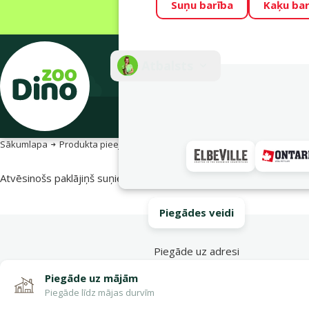
Suņu barība
Kaķu bar
Visu mēnesi Din
Fotokonkurss “G
Atbalsts
E-veik
Sākumlapa
Produkta pieejamība
Produkta pieejamība
Atvēsinošs paklājiņš suņiem – Dog Fantasy Cool Mat Stay Cool, M
Piegādes veidi
Piegāde uz adresi
Piegāde uz mājām
Piegāde līdz mājas durvīm