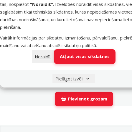
tās, nospiežot
“Noraidīt”
. Izvēloties noraidīt visas sīkdatnes, vi
Latvijas Pasts pakomāti
nav p
saglabāsim tikai tehniskās sīkdatnes, kuras nepieciešamas vietne
darbības nodrošināšanai, un kuru lietošanai nav nepieciešama lieto
piekrišana.
LATVIJAS PASTS nodaļas
nav p
Vairāk informācijas par sīkdatņu izmantošanu, pārvaldīšanu, piekr
mainīšanu vai atcelšanu atradīsi
sīkdatņu politikā
.
OMNIVA pakomāti
nav p
Atļaut visas sīkdatnes
Noraidīt
DPD Pickup tīkls
nav p
Pielāgot izvēli
Pievienot grozam