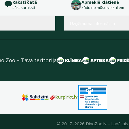
Raksti čatā
Apmeklē klātienē
sākt saraksti
kādu no mūsu veikaliem
Uzņēmuma informācija
no Zoo – Tava teritorija
© 2017–2026 DinoZoo.lv – Labākais 