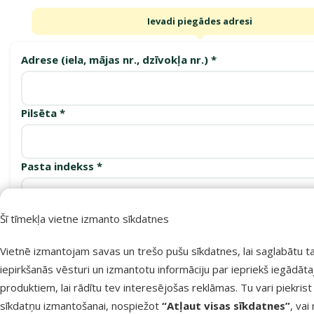
Ievadi piegādes adresi
Adrese (iela, mājas nr., dzīvokļa nr.) *
Pilsēta *
Pasta indekss *
Šī tīmekļa vietne izmanto sīkdatnes
Apstiprināt
Vietnē izmantojam savas un trešo pušu sīkdatnes, lai saglabātu t
iepirkšanās vēsturi un izmantotu informāciju par iepriekš iegādāt
produktiem, lai rādītu tev interesējošas reklāmas. Tu vari piekrist
Saņemšanas punkti
sīkdatņu izmantošanai, nospiežot
“Atļaut visas sīkdatnes”
, vai