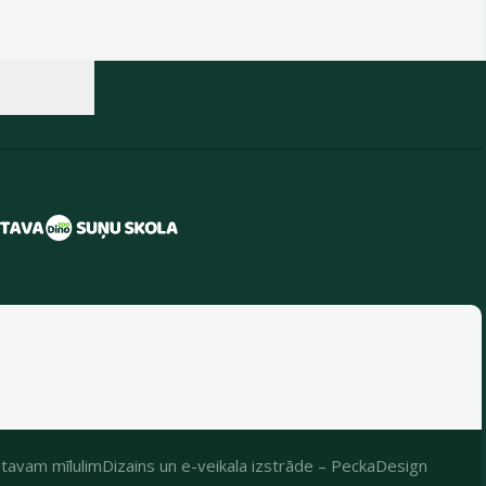
tavam mīlulim
Dizains
un
e-veikala izstrāde
–
PeckaDesign