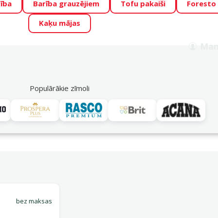
ība
Barība grauzējiem
Tofu pakaiši
Foresto
o Zoo piedāvā lieliskas cenas mīluļu TOP barībām! 🍖
→
Skat
Kaķu mājas
ADA ŪSAIŅI”!
Varbūt tieši Tavs mīlulis būs 2027. gada zvai
Man
Meklēt
als
Akciju piedāvājumi
Veikali
Pakalpojumi
P
39
Populārākie zīmoli
Piegādes iespējas
, 50 x 40 cm
bez maksas