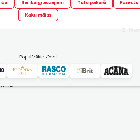
ība
Barība grauzējiem
Tofu pakaiši
Foresto
o Zoo piedāvā lieliskas cenas mīluļu TOP barībām! 🍖
→
Skat
Kaķu mājas
ADA ŪSAIŅI”!
Varbūt tieši Tavs mīlulis būs 2027. gada zvai
Man
Meklēt
als
Akciju piedāvājumi
Veikali
Pakalpojumi
P
39
Populārākie zīmoli
ērču tabletes suņiem
 vairāk