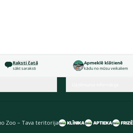
Raksti čatā
Apmeklē klātienē
sākt saraksti
kādu no mūsu veikaliem
Uzņēmuma informācija
no Zoo – Tava teritorija