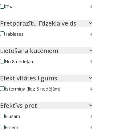
Cīņai
4
Pretparazītu līdzekļa veids
Tabletes
4
Lietošana kucēniem
No 8 nedēļām
4
Efektivitātes ilgums
Īstermiņa (līdz 5 nedēļām)
4
Efektīvs pret
Blusām
4
Ērcēm
4