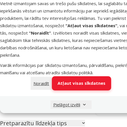
Vietnē izmantojam savas un trešo pušu sīkdatnes, lai saglabātu t
iepirkšanās vēsturi un izmantotu informāciju par iepriekš iegādāt
Suņa lielums
produktiem, lai rādītu tev interesējošas reklāmas. Tu vari piekrist
Miniatūrs
1
sīkdatņu izmantošanai, nospiežot
“Atļaut visas sīkdatnes”
, vai
Mazs
1
tās, nospiežot
“Noraidīt”
. Izvēloties noraidīt visas sīkdatnes, vi
saglabāsim tikai tehniskās sīkdatnes, kuras nepieciešamas vietne
Vidējs
1
darbības nodrošināšanai, un kuru lietošanai nav nepieciešama lieto
Liels
1
piekrišana.
Pretblusu u
Milzīgs
1
Vairāk informācijas par sīkdatņu izmantošanu, pārvaldīšanu, piekr
– FrontP
mainīšanu vai atcelšanu atradīsi
sīkdatņu politikā
.
Suņa vecums
Atlaid
Atļaut visas sīkdatnes
Noraidīt
-20 
Noliktavā
Pielāgot izvēli
Bezmaksas 
Kucēns
Pieaudzis
Seniors
Pretparazītu līdzekļa tips