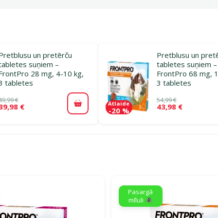
Pretblusu un pretērču
Pretblusu un pret
tabletes suņiem –
tabletes suņiem –
FrontPro 28 mg, 4-10 kg,
FrontPro 68 mg, 1
3 tabletes
3 tabletes
49,99 €
54,99 €
Atlaide
39,98 €
43,98 €
Pievienot grozam
-20 %
rijā Pretblusu un pretērču tabletes suņiem
Pasargā
mīluli 🕷️