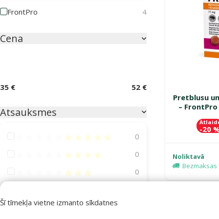
FrontPro
4
Cena
35 €
52 €
Pretblusu u
– FrontPro
Atsauksmes
Atlaid
-20 
Atsauksmes 100%
0
Atsauksmes 80%
0
Noliktavā
Bezmaksas 
Atsauksmes 60%
0
Atsauksmes 40%
0
Šī tīmekļa vietne izmanto sīkdatnes
Pasargā
Atsauksmes 20%
0
mīluli 🕷️