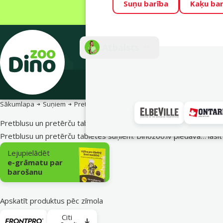
Suņu barība
Kaķu bar
Visu mēnesi Din
Fotokonkurss “G
Atbalsts
E-veik
Sākumlapa
Suņiem
Pretparazītu līdzekļi suņiem
Pretblusu un pret
Pretblusu un pretērču tabletes suņiem
Pretblusu un pretērču tabletes suņiem. Dinozoo.lv piedāvā…
lasīt
Apakškategorija
Lejupielādēt
e-grāmatu par
barošanu
Apskatīt produktus pēc zīmola
Citi