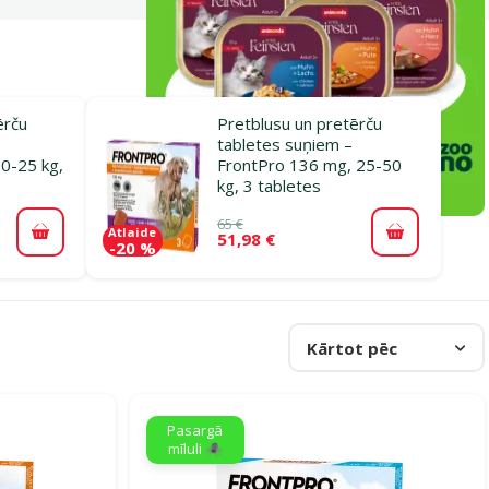
ērču
Pretblusu un pretērču
tabletes suņiem –
0-25 kg,
FrontPro 136 mg, 25-50
kg, 3 tabletes
65 €
Atlaide
51,98 €
Pievienot grozam
Pievienot 
-20 %
Kārtot pēc
Pasargā
mīluli 🕷️