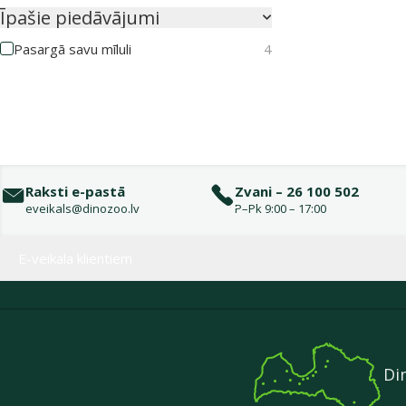
Īpašie piedāvājumi
Pasargā savu mīluli
4
Raksti e-pastā
Zvani – 26 100 502
eveikals@dinozoo.lv
P–Pk 9:00 – 17:00
Izvēlne kājenē
E-veikala klientiem
Di