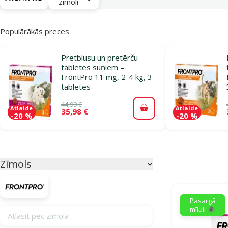
zīmoli
Populārākās preces
Pretblusu un pretērču
tabletes suņiem –
FrontPro 11 mg, 2-4 kg, 3
tabletes
44,99 €
Atlaide
Atlaide
35,98 €
Pievienot grozam
-20 %
-20 %
Parametriskais filtrs
Atlasītie filtri
Zīmols
Produkti katego
Pasargā
mīluli 🕷️
Atlasīt pēc zīmola