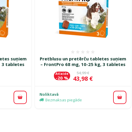
smes 0%
Atsauksmes 0%
letes suņiem
Pretblusu un pretērču tabletes suņiem
 3 tabletes
– FrontPro 68 mg, 10-25 kg, 3 tabletes
ena
Oriģinālā cena
54,99 €
Atlaide
Cena
43,98 €
-20 %
Noliktavā
Pievienot grozam
Pievi
Bezmaksas piegāde