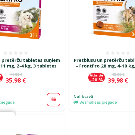
Atsauksmes 0%
Atsauk
n pretērču tabletes suņiem
Pretblusu un pretērču tab
 11 mg, 2-4 kg, 3 tabletes
– FrontPro 28 mg, 4-10 kg,
Oriģinālā cena
Oriģinālā c
44,99 €
49,99 €
e
Atlaide
Cena
Cena
35,98 €
39,98 €
%
-20 %
Noliktavā
Pievienot grozam
piegāde
Bezmaksas piegāde