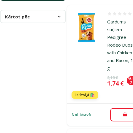
Atsauksmes
Kārtot pēc
Gardums
suņiem –
Pedigree
Rodeo Duos
with Chicken
and Bacon, 
g
Oriģinālā ce
2,19 €
At
Cena
1,74 €
-
Izdevīgi 🛍️
Noliktavā
Pie