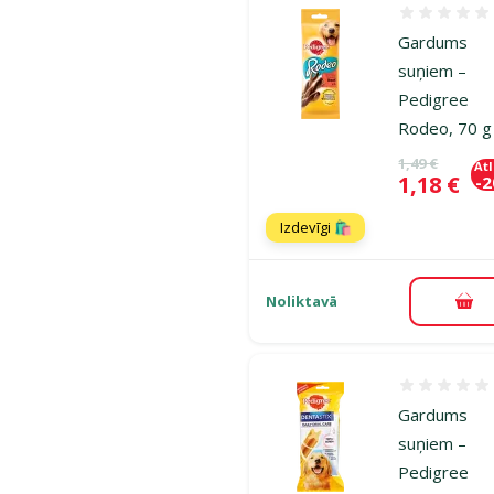
Atsauksmes
Gardums
suņiem –
Pedigree
Rodeo, 70 g
Oriģinālā ce
1,49 €
At
Cena
1,18 €
-
Izdevīgi 🛍️
Noliktavā
Pie
Atsauksmes
Gardums
suņiem –
Pedigree