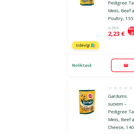
Pedigree Ta
Minis, Beef 
Poultry, 155
Oriģinālā ce
2,79 €
At
Cena
2,23 €
-
Izdevīgi 🛍️
Noliktavā
Pie
Atsauksmes
Gardums
suņiem –
Pedigree Ta
Minis, Beef 
Cheese, 140