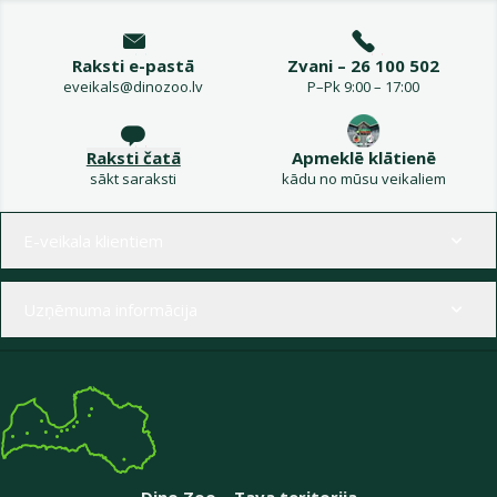
Raksti e-pastā
Zvani – 26 100 502
eveikals@dinozoo.lv
P–Pk 9:00 – 17:00
Raksti čatā
Apmeklē klātienē
sākt saraksti
kādu no mūsu veikaliem
Izvēlne kājenē
E-veikala klientiem
Uzņēmuma informācija