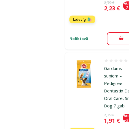
Oriģinālā ce
2,79 €
At
Cena
2,23 €
-
Izdevīgi 🛍️
Noliktavā
Pie
Atsauksmes
Gardums
suņiem –
Pedigree
Dentastix Da
Oral Care, S
Dog 7 gab.
Oriģinālā ce
2,39 €
At
Cena
1,91 €
-