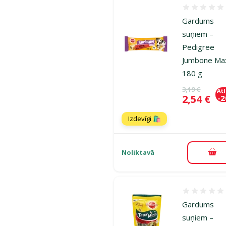
Atsauksmes
Gardums
suņiem –
Pedigree
Jumbone Max
180 g
Oriģinālā ce
3,19 €
At
Cena
2,54 €
-
Izdevīgi 🛍️
Noliktavā
Pie
Atsauksmes
Gardums
suņiem –