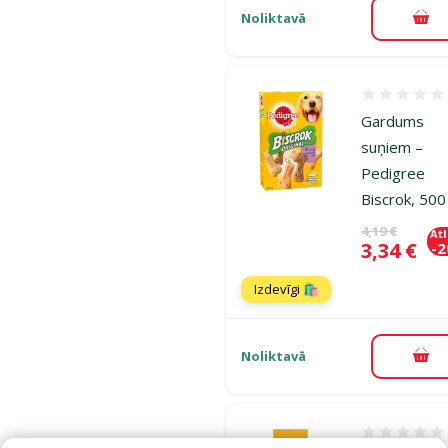
Noliktavā
Pie
Atsauksmes
Gardums
suņiem –
Pedigree
Biscrok, 500
Oriģinālā ce
4,19 €
At
Cena
3,34 €
-
Izdevīgi 🛍️
Noliktavā
Pie
Atsauksmes