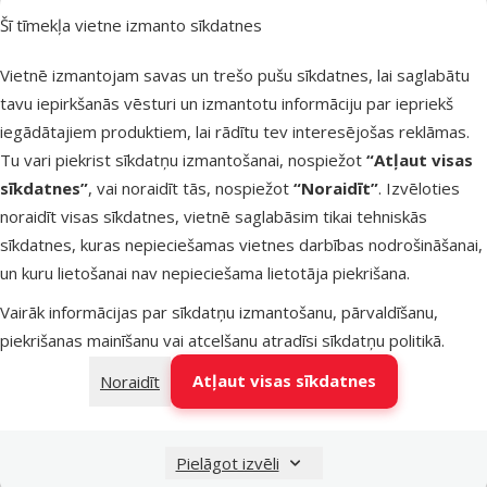
Gardums
Šī tīmekļa vietne izmanto sīkdatnes
suņiem –
Pedigree
Vietnē izmantojam savas un trešo pušu sīkdatnes, lai saglabātu
Dentastix
tavu iepirkšanās vēsturi un izmantotu informāciju par iepriekš
Medium 3 ga
iegādātajiem produktiem, lai rādītu tev interesējošas reklāmas.
77 g
Tu vari piekrist sīkdatņu izmantošanai, nospiežot
“Atļaut visas
Oriģinālā ce
sīkdatnes”
, vai noraidīt tās, nospiežot
“Noraidīt”
. Izvēloties
1,99 €
At
Cena
1,58 €
-
noraidīt visas sīkdatnes, vietnē saglabāsim tikai tehniskās
sīkdatnes, kuras nepieciešamas vietnes darbības nodrošināšanai,
Izdevīgi 🛍️
un kuru lietošanai nav nepieciešama lietotāja piekrišana.
Vairāk informācijas par sīkdatņu izmantošanu, pārvaldīšanu,
Noliktavā
Pie
piekrišanas mainīšanu vai atcelšanu atradīsi
sīkdatņu politikā
.
Atļaut visas sīkdatnes
Noraidīt
Atsauksmes
Gardums
Pielāgot izvēli
suņiem –