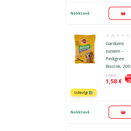
Noliktavā
Pie
Atsauksmes
Gardums
suņiem –
Pedigree
Biscrok, 200
Oriģinālā ce
1,99 €
At
Cena
1,58 €
-
Izdevīgi 🛍️
Noliktavā
Pie