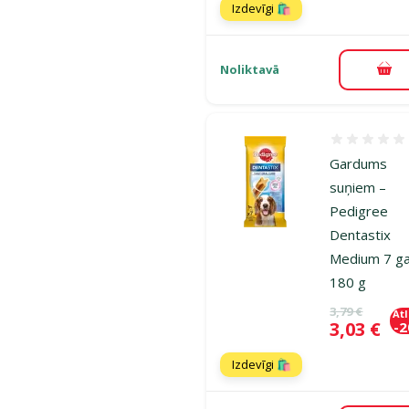
Izdevīgi 🛍️
Noliktavā
Pie
Atsauksmes
Gardums
suņiem –
Pedigree
Dentastix
Medium 7 ga
180 g
Oriģinālā ce
3,79 €
At
Cena
3,03 €
-
Izdevīgi 🛍️