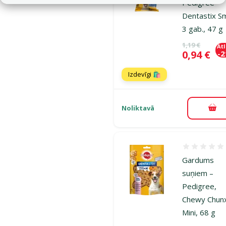
Pedigree
Dentastix Sm
3 gab., 47 g
Oriģinālā ce
1,19 €
At
Cena
0,94 €
-
Izdevīgi 🛍️
Noliktavā
Pie
Atsauksmes
Gardums
suņiem –
Pedigree,
Chewy Chun
Mini, 68 g