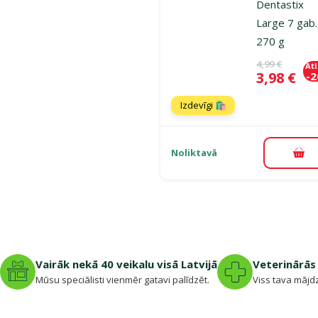
Dentastix
Large 7 gab.
270 g
Oriģinālā ce
4,99 €
At
Cena
3,98 €
-
Izdevīgi 🛍️
Noliktavā
Pie
Vairāk nekā 40 veikalu visā Latvijā
Veterinārās 
Mūsu speciālisti vienmēr gatavi palīdzēt.
Viss tava mājdz