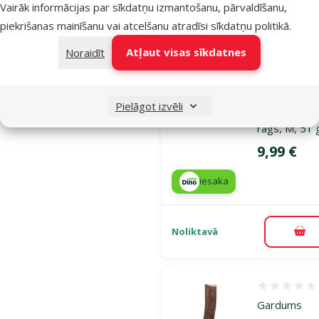
Pie
Vairāk informācijas par sīkdatņu izmantošanu, pārvaldīšanu,
piekrišanas mainīšanu vai atcelšanu atradīsi
sīkdatņu politikā
.
Atļaut visas sīkdatnes
Noraidīt
Atsauksmes
Gardums
suņiem –
Pielāgot izvēli
Ontario brie
rags, M, 51 
Cena
9,99 €
iesaka
Noliktavā
Pie
Atsauksmes
Gardums