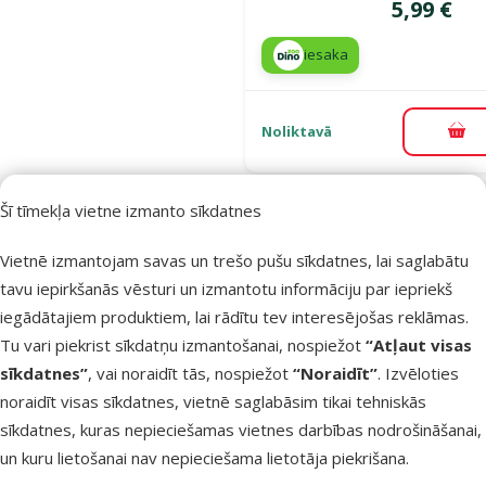
Cena
5,99 €
iesaka
Noliktavā
Pie
Šī tīmekļa vietne izmanto sīkdatnes
Atsauksmes
Gardums
Vietnē izmantojam savas un trešo pušu sīkdatnes, lai saglabātu
suņiem –
tavu iepirkšanās vēsturi un izmantotu informāciju par iepriekš
Ontario brie
iegādātajiem produktiem, lai rādītu tev interesējošas reklāmas.
rags, S, 30 g
Tu vari piekrist sīkdatņu izmantošanai, nospiežot
“Atļaut visas
Cena
6,99 €
sīkdatnes”
, vai noraidīt tās, nospiežot
“Noraidīt”
. Izvēloties
noraidīt visas sīkdatnes, vietnē saglabāsim tikai tehniskās
iesaka
sīkdatnes, kuras nepieciešamas vietnes darbības nodrošināšanai,
un kuru lietošanai nav nepieciešama lietotāja piekrišana.
Noliktavā