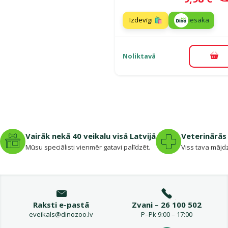
Izdevīgi 🛍️
iesaka
Noliktavā
Pie
Vairāk nekā 40 veikalu visā Latvijā
Veterinārās 
Mūsu speciālisti vienmēr gatavi palīdzēt.
Viss tava mājdz
Raksti e-pastā
Zvani – 26 100 502
eveikals@dinozoo.lv
P–Pk 9:00 – 17:00