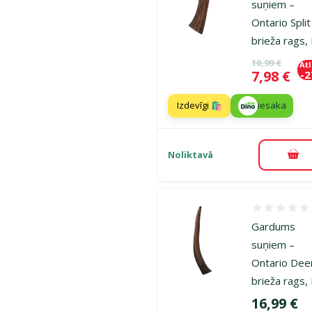
suņiem –
Ontario Split
brieža rags,
Oriģinālā ce
10,99 €
At
Cena
7,98 €
-
Izdevīgi 🛍️
iesaka
Noliktavā
Pie
Atsauksmes
Gardums
suņiem –
Ontario Dee
brieža rags, 
Cena
16,99 €