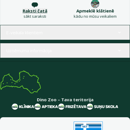
Raksti čatā
Apmeklē klātienē
sākt saraksti
kādu no mūsu veikaliem
Izvēlne kājenē
E-veikala klientiem
Uzņēmuma informācija
Dino Zoo – Tava teritorija