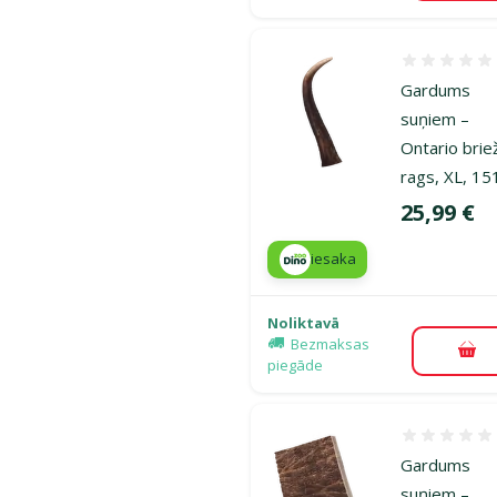
Atsauksmes
Gardums
suņiem –
Ontario brie
rags, XL, 15
Cena
25,99 €
iesaka
Noliktavā
Bezmaksas
Pie
piegāde
Atsauksmes
Gardums
suņiem –