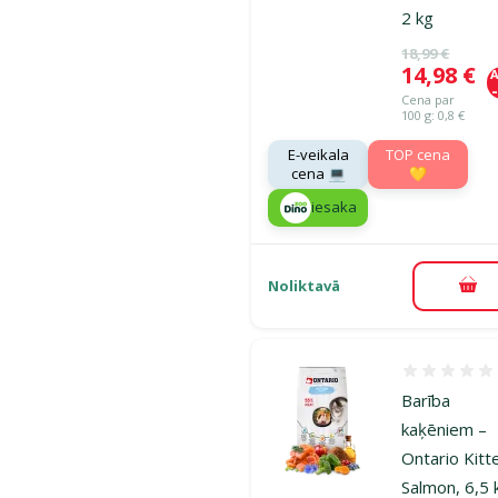
2 kg
Oriģinālā ce
18,99 €
Cena
14,98 €
A
Cena par
100 g: 0,8 €
E-veikala
TOP cena
cena 💻
💛
iesaka
Noliktavā
Pie
Atsauksmes
Barība
kaķēniem –
Ontario Kitt
Salmon, 6,5 