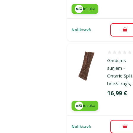
iesaka
Noliktavā
Pie
Atsauksmes
Gardums
suņiem –
Ontario Split
brieža rags, 
Cena
16,99 €
iesaka
Noliktavā
Pie