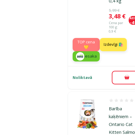
0,4 kg
Oriģinālā ce
5,99 €
Cena
3,48 €
At
-
Cena par
100 g:
0,9 €
TOP cena
Izdevīgi 🛍️
💛
iesaka
Noliktavā
Pie
Atsauksmes
Barība
kaķēniem –
Ontario Cat
Kitten Salmo