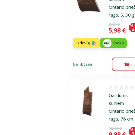
Ontario brie
rags, S, 30 g
Oriģinālā ce
9,99 €
At
Cena
5,98 €
-
Izdevīgi 🛍️
iesaka
Noliktavā
Pie
Atsauksmes
Gardums
suņiem –
Ontario brie
rags, 76 cm
Oriģinālā ce
15,99 €
At
Cena
9,98 €
-