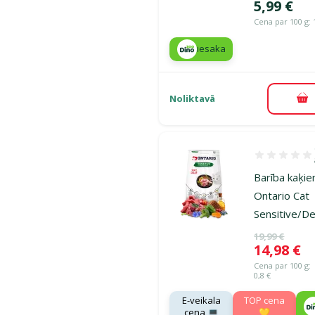
Cena
5,99 €
Cena par 100 g: 
iesaka
Noliktavā
Pi
Atsauksmes 1
Barība kaķie
Ontario Cat
Sensitive/D
Oriģinālā ce
19,99 €
Cena
14,98 €
Cena par 100 g:
0,8 €
E-veikala
TOP cena
cena 💻
💛