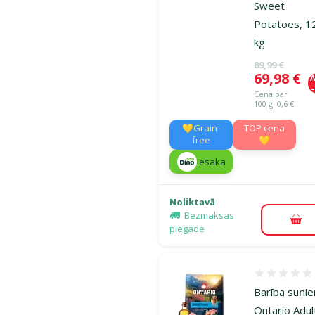
Sweet
Potatoes, 1
kg
Oriģinālā ce
89,99 €
Cena
69,98 €
A
Cena par
100 g: 0,6 €
💛Grain-
TOP cena
free
💛
iesaka
Noliktavā
Bezmaksas
Pie
piegāde
Atsauksmes
Barība suņi
Ontario Adult