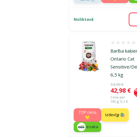
Noliktavā
Atsauksmes
Barība kaķie
Ontario Cat
Sensitive/D
6,5 kg
Oriģinālā ce
54,99 €
Cena
42,98 €
A
Cena par
100 g: 0,7 €
TOP cena
Izdevīgi 🛍️
💛
iesaka