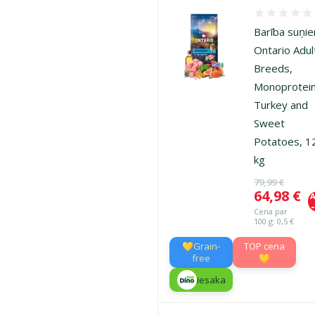
Atsauksmes
Barība suņi
Ontario Adult
Breeds,
Monoprotein
Turkey and
Sweet
Potatoes, 1
kg
Oriģinālā ce
79,99 €
Cena
64,98 €
A
Cena par
100 g: 0,5 €
💛Grain-
TOP cena
free
💛
iesaka