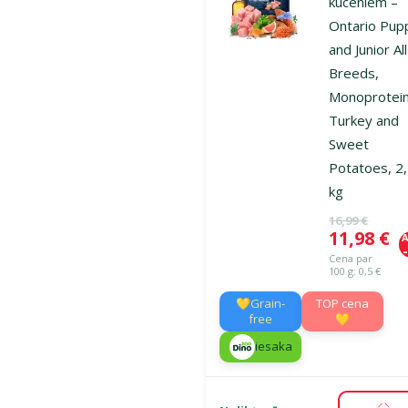
kucēniem –
Ontario Pup
and Junior All
Breeds,
Monoprotein
Turkey and
Sweet
Potatoes, 2
kg
Oriģinālā ce
16,99 €
Cena
11,98 €
A
Cena par
100 g: 0,5 €
💛Grain-
TOP cena
free
💛
iesaka