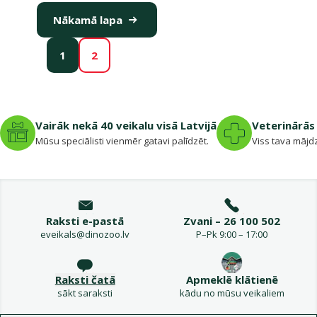
Nākamā lapa
1
2
Vairāk nekā 40 veikalu visā Latvijā
Veterinārās 
Mūsu speciālisti vienmēr gatavi palīdzēt.
Viss tava mājdz
Raksti e-pastā
Zvani – 26 100 502
eveikals@dinozoo.lv
P–Pk 9:00 – 17:00
Raksti čatā
Apmeklē klātienē
sākt saraksti
kādu no mūsu veikaliem