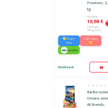
Potatoes, 2
kg
Oriģinālā ce
15,99 €
Cena
10,98 €
A
Cena par
100 g: 0,5 €
💛Grain-
TOP cena
free
💛
iesaka
Noliktavā
Pie
Atsauksmes
Barība suņi
Ontario Seni
All Breeds,