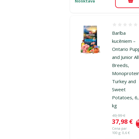
Noliktavā
Pie
Atsauksmes
Barība
kucēniem –
Ontario Pup
and Junior All
Breeds,
Monoprotein
Turkey and
Sweet
Potatoes, 6
kg
Oriģinālā ce
49,99 €
Cena
37,98 €
A
Cena par
100 g: 0,6 €