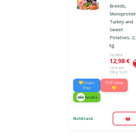
Breeds,
Monoprotein
Turkey and
Sweet
Potatoes, 2
kg
Oriģinālā ce
16,99 €
Cena
12,98 €
A
Cena par
100 g: 0,6 €
💛Grain-
TOP cena
free
💛
iesaka
Noliktavā
Pie