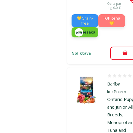
Cena par
1 g: 0,0 €
💛Grain-
TOP cena
free
💛
iesaka
Noliktavā
Pie
Atsauksmes
Barība
kucēniem –
Ontario Pup
and Junior All
Breeds,
Monoprotein
Tuna and