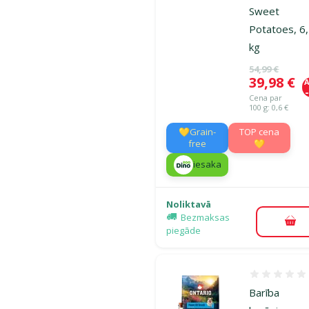
Sweet
Potatoes, 6
kg
Oriģinālā ce
54,99 €
Cena
39,98 €
A
Cena par
100 g: 0,6 €
💛Grain-
TOP cena
free
💛
iesaka
Noliktavā
Bezmaksas
Pie
piegāde
Atsauksmes
Barība