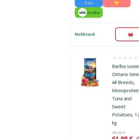
free
💛
iesaka
Noliktavā
Pie
Atsauksmes
Barība suņi
Ontario Seni
All Breeds,
Monoprotein
Tuna and
Sweet
Potatoes, 1
kg
Oriģinālā ce
89,99 €
Cena
61,98 €
A