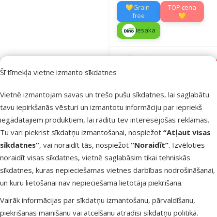
💛Grain-
TOP cena
free
💛
iesaka
Noliktavā
Bezmaksas
Šī tīmekļa vietne izmanto sīkdatnes
Pie
piegāde
Vietnē izmantojam savas un trešo pušu sīkdatnes, lai saglabātu
tavu iepirkšanās vēsturi un izmantotu informāciju par iepriekš
Atsauksmes
iegādātajiem produktiem, lai rādītu tev interesējošas reklāmas.
Barība suņi
Tu vari piekrist sīkdatņu izmantošanai, nospiežot
“Atļaut visas
Ontario Adult
sīkdatnes”
, vai noraidīt tās, nospiežot
“Noraidīt”
. Izvēloties
Breeds,
noraidīt visas sīkdatnes, vietnē saglabāsim tikai tehniskās
Monoprotein
sīkdatnes, kuras nepieciešamas vietnes darbības nodrošināšanai,
Tuna and
un kuru lietošanai nav nepieciešama lietotāja piekrišana.
Sweet
Potatoes 2,
Vairāk informācijas par sīkdatņu izmantošanu, pārvaldīšanu,
kg
piekrišanas mainīšanu vai atcelšanu atradīsi
sīkdatņu politikā
.