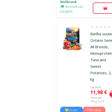
Noliktavā
Bezmaksas
Pie
piegāde
Atsauksmes
Barība suņi
Ontario Seni
All Breeds,
Monoprotein
Tuna and
Sweet
Potatoes, 2
kg
Oriģinālā ce
18,99 €
Cena
11,98 €
A
Cena par
100 g: 0,5 €
💛Grain-
TOP cena