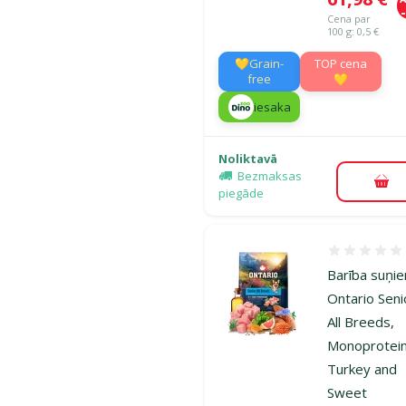
Cena par
100 g: 0,5 €
💛Grain-
TOP cena
free
💛
iesaka
Noliktavā
Bezmaksas
Pie
piegāde
Atsauksmes
Barība suņi
Ontario Seni
All Breeds,
Monoprotein
Turkey and
Sweet