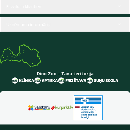
Izvēlne kājenē
E-veikala klientiem
Uzņēmuma informācija
Dino Zoo – Tava teritorija