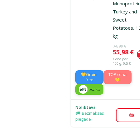
Monoprotein
Turkey and
Sweet
Potatoes, 1
kg
Oriģinālā ce
74,99 €
Cena
55,98 €
A
Cena par
100 g: 0,5 €
💛Grain-
TOP cena
free
💛
iesaka
Noliktavā
Bezmaksas
Pie
piegāde