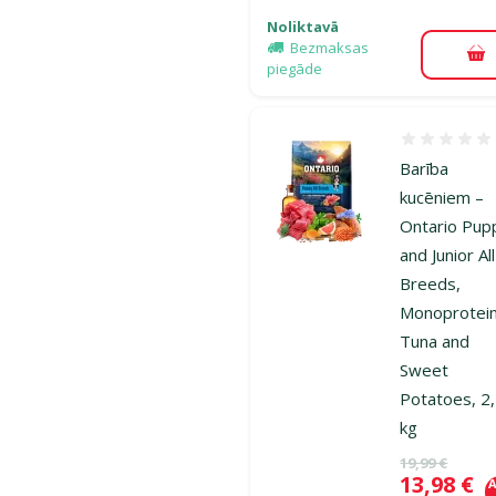
Noliktavā
Bezmaksas
Pi
piegāde
Atsauksmes
Barība
kucēniem –
Ontario Pup
and Junior All
Breeds,
Monoprotein
Tuna and
Sweet
Potatoes, 2
kg
Oriģinālā ce
19,99 €
Cena
13,98 €
A