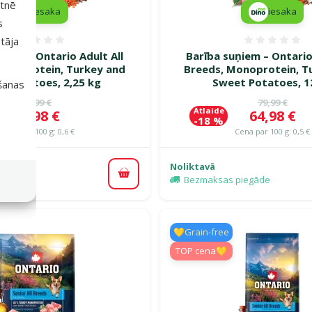
etnē
iesaka
iesaka
s
tāja
Atsauksmes 0%
Atsauk
ņiem – Ontario Adult All
Barība suņiem – Ontario 
onoprotein, Turkey and
Breeds, Monoprotein, T
t Potatoes, 2,25 kg
Sweet Potatoes, 1
išanas
Oriģinālā cena
Oriģinālā c
16,99 €
79,99 €
Atlaide
Cena
Cena
12,98 €
64,98 €
-18 %
Cena par 100 g: 0,6 €
Cena par 100 g: 0,5 €
Noliktavā
Pievienot grozam
Bezmaksas piegāde
💛Grain-free
TOP cena💛