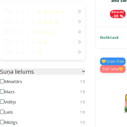
and Sw
Atsauksmes 100%
0
Atlaide
-30 %
Atsauksmes 80%
0
Atsauksmes 60%
0
Noliktavā
Atsauksmes 40%
0
Atsauksmes 20%
0
💛Grain-free
TOP cena💛
Suņa lielums
Miniatūrs
19
Mazs
19
Vidējs
19
Liels
19
Milzīgs
19