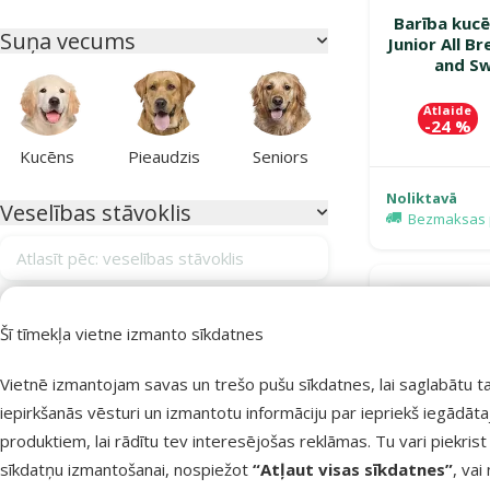
Barība kuc
Suņa vecums
Junior All B
and Sw
Atlaide
-24 %
Kucēns
Pieaudzis
Seniors
Noliktavā
Veselības stāvoklis
Bezmaksas 
Atlasīt pēc: veselības stāvoklis
💛Grain-free
Alerģijas
19
TOP cena💛
Šī tīmekļa vietne izmanto sīkdatnes
Apmatojuma izkrišana
0
Vietnē izmantojam savas un trešo pušu sīkdatnes, lai saglabātu t
Apmatojuma kamoli kuņģī
0
iepirkšanās vēsturi un izmantotu informāciju par iepriekš iegādāt
Bez veselības traucējumiem
3
produktiem, lai rādītu tev interesējošas reklāmas. Tu vari piekrist
Gremošanas sistēmas atbalstam
19
sīkdatņu izmantošanai, nospiežot
“Atļaut visas sīkdatnes”
, vai