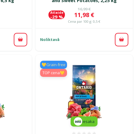
6,5 kg
and Sweet Potatoes, 2,25 kg
ena
Oriģinālā cena
16,99 €
Atlaide
Cena
11,98 €
-29 %
Cena par 100 g: 0,5 €
Noliktavā
Pievienot grozam
Pievi
💛Grain-free
TOP cena💛
iesaka