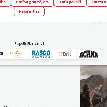
ība
Barība grauzējiem
Tofu pakaiši
Foresto
o Zoo piedāvā lieliskas cenas mīluļu TOP barībām! 🍖
→
Skat
Kaķu mājas
ADA ŪSAIŅI”!
Varbūt tieši Tavs mīlulis būs 2027. gada zvai
Man
Meklēt
als
Akciju piedāvājumi
Veikali
Pakalpojumi
P
39
Populārākie zīmoli
Ontario
vei. Pasūti ērti DinoZoo e-veikalā jau tagad! Bezmaksas piegāde n