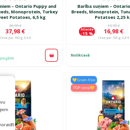
Atsauksmes 0%
Atsauk
ēniem – Ontario Puppy and
Barība suņiem – Ontario 
reeds, Monoprotein, Turkey
Breeds, Monoprotein, Tun
eet Potatoes, 6,5 kg
Potatoes 2,25 k
Oriģinālā cena
Oriģinālā c
49,99 €
19,99 €
Atlaide
Cena
Cena
37,98 €
16,98 €
-15 %
Cena par 100 g: 0,6 €
Cena par 100 g: 0,8 €
Noliktavā
Pievienot grozam
piegāde
💛Grain-free
TOP cena💛
avu
ajiem
 noraidīt