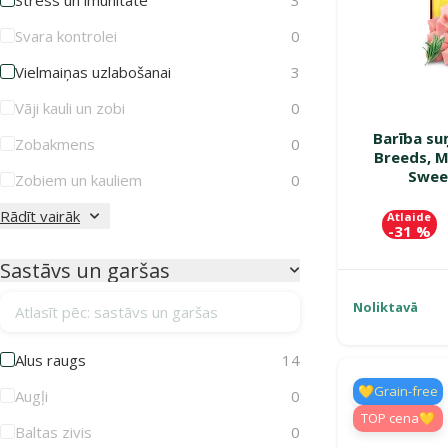
Svara kontrolei
0
Vielmaiņas uzlabošanai
3
Vāji kauli un zobi
0
Barība su
Zobakmens
0
Breeds, M
Swee
Zobiem un kauliem
0
Rādīt vairāk
Atlaide
-31 %
Sastāvs un garšas
Atlasīt pēc: sastāvs un garšas
Noliktavā
Alus raugs
14
💛Grain-free
Augļi
0
TOP cena💛
Baltas zivis
0