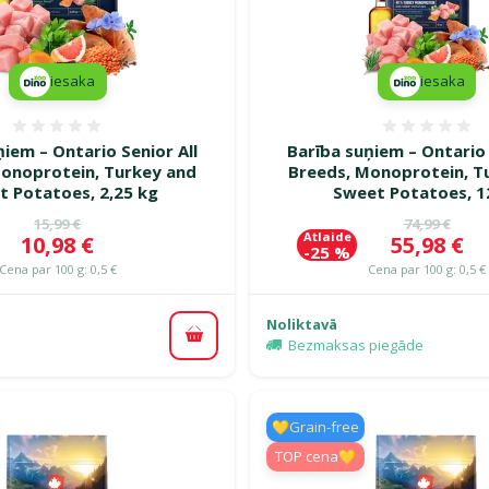
iesaka
iesaka
Atsauksmes 0%
Atsauk
ņiem – Ontario Senior All
Barība suņiem – Ontario 
onoprotein, Turkey and
Breeds, Monoprotein, T
t Potatoes, 2,25 kg
Sweet Potatoes, 1
Oriģinālā cena
Oriģinālā c
15,99 €
74,99 €
Atlaide
Cena
Cena
10,98 €
55,98 €
-25 %
Cena par 100 g: 0,5 €
Cena par 100 g: 0,5 €
Noliktavā
Pievienot grozam
Bezmaksas piegāde
💛Grain-free
TOP cena💛