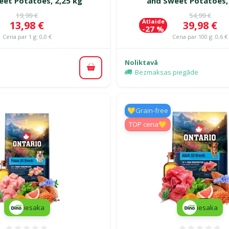
eet Potatoes, 2,25 kg
and Sweet Potatoes, 
Oriģinālā cena
Oriģinālā c
19,99 €
54,99 €
Atlaide
Cena
Cena
13,98 €
39,98 €
-27 %
Cena par 1 g: 0,0 €
Cena par 100 g: 0,6 €
Noliktavā
Pievienot grozam
Bezmaksas piegāde
💛Grain-free
TOP cena💛
iesaka
iesaka