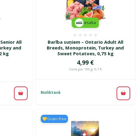
iesaka
smes 0%
Atsauksmes 0%
Senior All
Barība suņiem – Ontario Adult All
urkey and
Breeds, Monoprotein, Turkey and
2 kg
Sweet Potatoes, 0,75 kg
Cena
4,99 €
ena
Cena par 100 g: 0,7 €
Noliktavā
Pievi
Pievienot grozam
💛Grain-free