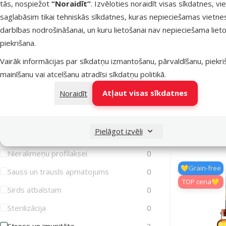
tās, nospiežot
“Noraidīt”
. Izvēloties noraidīt visas sīkdatnes, vi
Iekaisusi āda
0
saglabāsim tikai tehniskās sīkdatnes, kuras nepieciešamas vietne
Imunitātes stiprināšanai
3
darbības nodrošināšanai, un kuru lietošanai nav nepieciešama lieto
Barība su
piekrišana.
Jutīga gremošana
18
Breeds, M
Swee
Vairāk informācijas par sīkdatņu izmantošanu, pārvaldīšanu, piekr
Jutīga āda
16
mainīšanu vai atcelšanu atradīsi
sīkdatņu politikā
.
Jutīgas locītavas
0
Atlaide
-23 %
Atļaut visas sīkdatnes
Noraidīt
Liekais svars/Aptaukošanās
0
Muskuļiem
2
Noliktavā
Pielāgot izvēli
Mutes higiēna
0
Nierakmeņu profilaksei
0
💛Grain-free
Sauss un trausls apmatojums
0
TOP cena💛
Sirds atbalstam
0
Sterilizācija
0
Stress un imunitāte
3