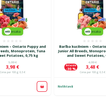
iesaka
iesaka
Atsauksmes 0%
Atsauk
ēniem – Ontario Puppy and
Barība kucēniem – Ontari
Breeds, Monoprotein, Tuna
Junior All Breeds, Monopro
eet Potatoes, 0,75 kg
and Sweet Potatoes, 
Oriģinālā cena
Oriģinālā c
5,99 €
4,99 €
Atlaide
Cena
Cena
3,98 €
3,48 €
-30 %
Cena par 100 g: 0,5 €
Cena par 100 g: 0,5 €
Noliktavā
Pievienot grozam