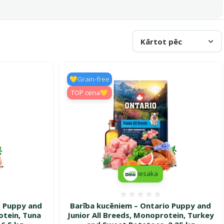
Kārtot pēc
💛Grain-free
TOP cena💛
iesaka
smes 0%
Atsauksmes 0%
o Puppy and
Barība kucēniem – Ontario Puppy and
otein, Tuna
Junior All Breeds, Monoprotein, Turkey