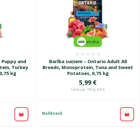
iesaka
smes 0%
Atsauksmes 0%
o Puppy and
Barība suņiem – Ontario Adult All
tein, Turkey
Breeds, Monoprotein, Tuna and Sweet
0,75 kg
Potatoes, 0,75 kg
Cena
5,99 €
ena
Cena par 100 g: 0,8 €
Noliktavā
Pievi
Pievienot grozam