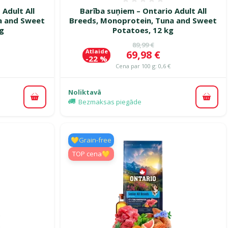
smes 0%
Atsauksmes 0%
Adult All
Barība suņiem – Ontario Adult All
a and Sweet
Breeds, Monoprotein, Tuna and Sweet
g
Potatoes, 12 kg
ena
Oriģinālā cena
89,99 €
Atlaide
Cena
69,98 €
-22 %
Cena par 100 g: 0,6 €
Noliktavā
Pievienot grozam
Pievi
Bezmaksas piegāde
💛Grain-free
TOP cena💛