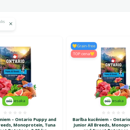
lis
 Ontario
💛Grain-free
TOP cena💛
iesaka
iesaka
Atsauksmes 0%
Atsauk
ēniem – Ontario Puppy and
Barība kucēniem – Ontari
Breeds, Monoprotein, Tuna
Junior All Breeds, Monopr