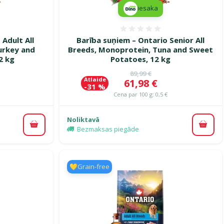
iesaka
smes 0%
Atsauksmes 0%
Adult All
Barība suņiem – Ontario Senior All
urkey and
Breeds, Monoprotein, Tuna and Sweet
2 kg
Potatoes, 12 kg
ena
Oriģinālā cena
89,99 €
Atlaide
Cena
61,98 €
-31 %
Cena par 100 g: 0,5 €
Noliktavā
Pievienot grozam
Pievi
Bezmaksas piegāde
💛Grain-free