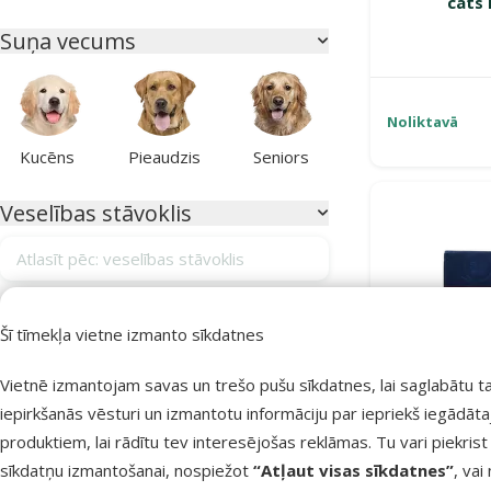
cats 
Suņa vecums
Noliktavā
Kucēns
Pieaudzis
Seniors
Veselības stāvoklis
Atlasīt pēc: veselības stāvoklis
Alerģijas
2
Šī tīmekļa vietne izmanto sīkdatnes
Apmatojuma izkrišana
0
Vietnē izmantojam savas un trešo pušu sīkdatnes, lai saglabātu t
Apmatojuma kamoli kuņģī
0
iepirkšanās vēsturi un izmantotu informāciju par iepriekš iegādāt
Bez veselības traucējumiem
26
produktiem, lai rādītu tev interesējošas reklāmas. Tu vari piekrist
Gremošanas sistēmas atbalstam
5
sīkdatņu izmantošanai, nospiežot
“Atļaut visas sīkdatnes”
, vai