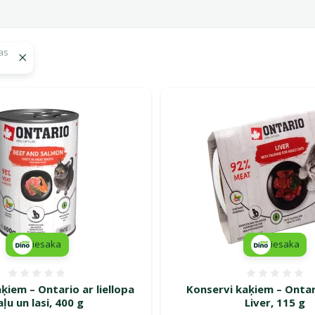
as
 Ontario
iesaka
iesaka
Atsauksmes 0%
Atsauk
ķiem – Ontario ar liellopa
Konservi kaķiem – Ontar
aļu un lasi, 400 g
Liver, 115 g