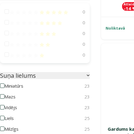
Atlai
-14
Atsauksmes 100%
0
Atsauksmes 80%
0
Noliktavā
Atsauksmes 60%
0
Atsauksmes 40%
0
Atsauksmes 20%
0
Suņa lielums
Miniatūrs
23
Mazs
23
Vidējs
23
Liels
25
Milzīgs
25
Gardums ka