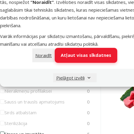
Konservi su
tās, nospiežot
“Noraidīt”
. Izvēloties noraidīt visas sīkdatnes, vi
Iekaisusi āda
0
wit
saglabāsim tikai tehniskās sīkdatnes, kuras nepieciešamas vietne
Imunitātes stiprināšanai
5
darbības nodrošināšanai, un kuru lietošanai nav nepieciešama lieto
piekrišana.
Jutīga gremošana
2
Noliktavā
Vairāk informācijas par sīkdatņu izmantošanu, pārvaldīšanu, piekr
Jutīga āda
0
mainīšanu vai atcelšanu atradīsi
sīkdatņu politikā
.
Jutīgas locītavas
0
Atļaut visas sīkdatnes
Noraidīt
Liekais svars/Aptaukošanās
0
Muskuļiem
2
Pielāgot izvēli
Mutes higiēna
0
Nierakmeņu profilaksei
0
Sauss un trausls apmatojums
0
Sirds atbalstam
0
Sterilizācija
0
Stress un imunitāte
5