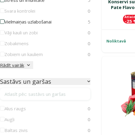
Konservi su
Pate Flavo
Svara kontrolei
0
Atlai
-25
Vielmaiņas uzlabošanai
5
Vāji kauli un zobi
0
Noliktavā
Zobakmens
0
Zobiem un kauliem
0
Rādīt vairāk
Sastāvs un garšas
Atlasīt pēc: sastāvs un garšas
Alus raugs
0
Augļi
0
Baltas zivis
0