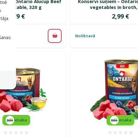
ņiem – Ontario Alucup Beef
Konservi suņiem – Ontari
etnē
h vegetable, 320 g
vegetables in broth,
s
Cena
Cena
2,79 €
2,99 €
tāja
Noliktavā
išanas
Pievienot grozam
iesaka
iesaka
Atsauksmes 0%
Atsauk