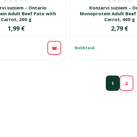
Atsauksmes 0%
Atsauk
rvi suņiem – Ontario
Konservi suņiem – O
in Adult Beef Pate with
Monoprotein Adult Beef
Carrot, 200 g
Carrot, 400 g
Cena
Cena
1,99 €
2,79 €
Noliktavā
Pievienot grozam
1
2