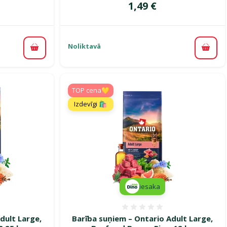
Cena
1,49 €
Noliktavā
Pievienot grozam
Pievi
TOP cena💛
Izdevīgi 🛍️
iesaka
smes 0%
Atsauksmes 0%
dult Large,
Barība suņiem – Ontario Adult Large,