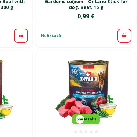
o Beef with
Gardums suņiem – Ontario Stick for
 300 g
dog, Beef, 15 g
Cena
0,99 €
Noliktavā
Pievienot grozam
Pievi
iesaka
smes 0%
Atsauksmes 0%