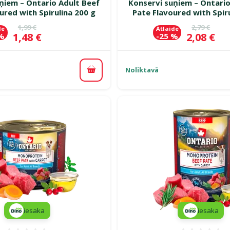
ņiem – Ontario Adult Beef
Konservi suņiem – Ontario
ured with Spirulina 200 g
Pate Flavoured with Spir
Oriģinālā cena
Oriģinālā c
1,99 €
2,79 €
de
Atlaide
Cena
Cena
1,48 €
2,08 €
 %
-25 %
Noliktavā
Pievienot grozam
iesaka
iesaka