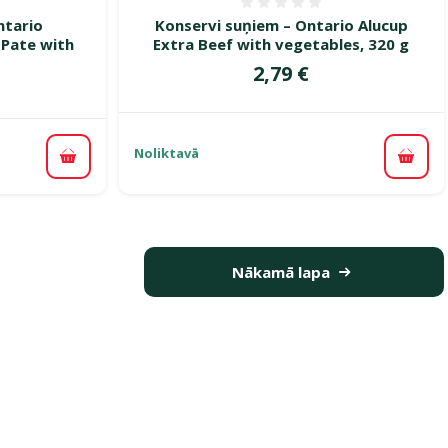
smes 0%
Atsauksmes 0%
ntario
Konservi suņiem – Ontario Alucup
 Pate with
Extra Beef with vegetables, 320 g
Cena
2,79 €
Noliktavā
Pievi
Pievienot grozam
Nākamā lapa