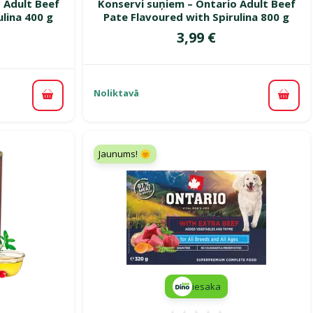
 Adult Beef
Konservi suņiem – Ontario Adult Beef
ulina 400 g
Pate Flavoured with Spirulina 800 g
Cena
3,99 €
ena
Noliktavā
Pievi
Pievienot grozam
Jaunums! 🌞
iesaka