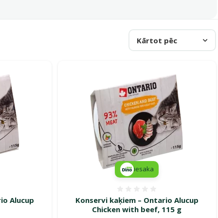
Kārtot pēc
iesaka
smes 0%
Atsauksmes 0%
io Alucup
Konservi kaķiem – Ontario Alucup
Chicken with beef, 115 g