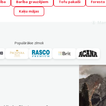
ība
Barība grauzējiem
Tofu pakaiši
Foresto
o Zoo piedāvā lieliskas cenas mīluļu TOP barībām! 🍖
→
Skat
Kaķu mājas
ADA ŪSAIŅI”!
Varbūt tieši Tavs mīlulis būs 2027. gada zvai
Man
Meklēt
als
Akciju piedāvājumi
Veikali
Pakalpojumi
P
39
Populārākie zīmoli
Ontario
vei. Pasūti ērti DinoZoo e-veikalā jau tagad! Bezmaksas piegāde n