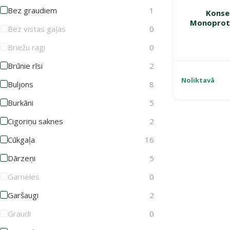
Bez graudiem
1
Konse
Monoprote
Bez vistas gaļas
0
Briežu ragi
0
Brūnie rīsi
2
Noliktavā
Buljons
8
Burkāni
5
Cigoriņu saknes
2
Cūkgaļa
16
Dārzeņi
5
Garneles
0
Garšaugi
2
Graudi
0